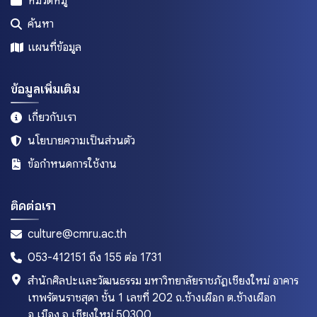
ยโสธร
หมวดหมู่
ร้อยเอ็ด
ค้นหา
ระนอง
แผนที่ข้อมูล
ระยอง
ข้อมูลเพิ่มเติม
ราชบุรี
ลพบุรี
เกี่ยวกับเรา
ลำปาง
นโยบายความเป็นส่วนตัว
ลำพูน
ข้อกำหนดการใช้งาน
ศรีสะเกษ
สกลนคร
ติดต่อเรา
สงขลา
culture@cmru.ac.th
สตูล
053-412151 ถึง 155 ต่อ 1731
สมุทรปราการ
สำนักศิลปะและวัฒนธรรม มหาวิทยาลัยราชภัฏเชียงใหม่ อาคาร
สมุทรสงคราม
เทพรัตนราชสุดา ชั้น 1 เลขที่ 202 ถ.ช้างเผือก ต.ช้างเผือก
อ.เมือง จ.เชียงใหม่ 50300