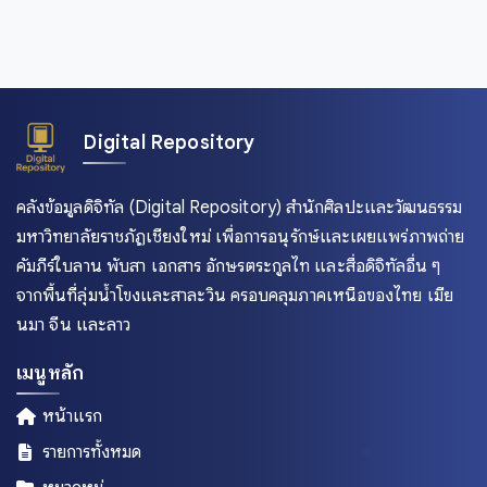
ประจวบคีรีขันธ์
ประเทศเมียนมาร์
ปราจีนบุรี
ปัตตานี
พระนครศรีอยุธยา
Digital Repository
พะเยา
คลังข้อมูลดิจิทัล (Digital Repository) สำนักศิลปะและวัฒนธรรม
พังงา
มหาวิทยาลัยราชภัฏเชียงใหม่ เพื่อการอนุรักษ์และเผยแพร่ภาพถ่าย
พัทลุง
คัมภีร์ใบลาน พับสา เอกสาร อักษรตระกูลไท และสื่อดิจิทัลอื่น ๆ
พิจิตร
จากพื้นที่ลุ่มน้ำโขงและสาละวิน ครอบคลุมภาคเหนือของไทย เมีย
พิษณุโลก
นมา จีน และลาว
ภูเก็ต
เมนูหลัก
มหาสารคาม
หน้าแรก
มุกดาหาร
ยะลา
รายการทั้งหมด