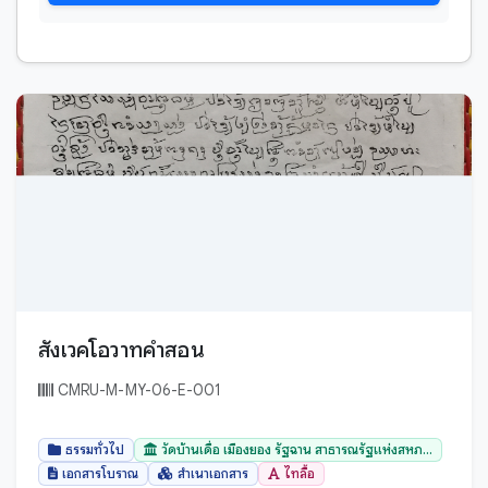
ตำนาน-พุทธตำนาน
เสียง
ตำนานปูชนียสถาน - ปูชนียวัตถุ
เอกสารโบราณ
ธรรมทั่วไป
นิทานพื้นบ้าน
บทสวด, คำไหวต่างๆ
พับสา
ปกิณกะ
สมุดฝรั่ง
ประวัติศาสตร์
สำเนาเอกสาร
พระไตรปิฎก - พระวินัยปิฎก
หนังสือ
พระไตรปิฎก - พระสุดตันตปีฎก
ใบลาน
พระไตรปิฎก - พระอภิธรรมปีฎก
สังเวคโอวาทคำสอน
พระไตรปิฎกแบบย่อ
บาลี
พิธีกรรมท้องถิ่น
CMRU-M-MY-06-E-001
มอญ
พิธีกรรมสงฆ์
ล้านนา
ธรรมทั่วไป
วัดบ้านเดื่อ เมืองยอง รัฐฉาน สาธารณรัฐแห่งสหภ...
ภาษาศาสตร์
สันสกฤต
เอกสารโบราณ
สำเนาเอกสาร
ไทลื้อ