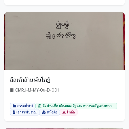
อรรภกถา ฎีกา และปกรณ์วิเสสต่างๆ
ไทย
อานิสงส์
ไทลื้อ
เวชศาสตร์
ไทเขิน
ขอม
เอกสารโบราณ
ธรรมลาว
โหราศาสตร์
พม่า
ไสยศาสตร์
มอญ
ล้านนา
ลาว
สีลเก้าล้านพันโกฏิ
ไทขึน
จีน
ไทย
CMRU-M-MY-06-D-001
ลาว
ไทลื้อ
เมียนมาร์
ธรรมทั่วไป
วัดบ้านเดื่อ เมืองยอง รัฐฉาน สาธารณรัฐแห่งสหภ...
ไทลื้อ (ใหม่)
ไทย
เอกสารโบราณ
หนังสือ
ไทลื้อ
ไทเหนือ
ไทใหญ่