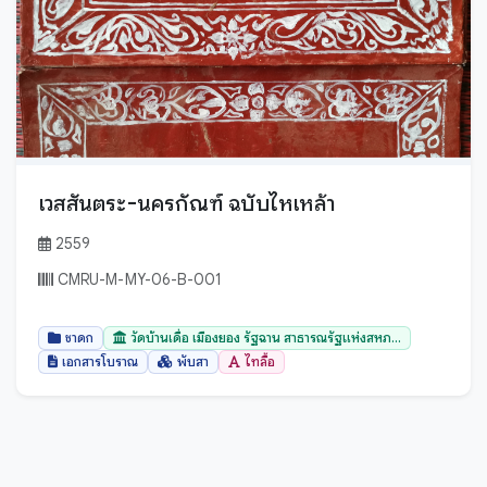
ตราด
ตาก
นครนายก
นครปฐม
นครพนม
นครราชสีมา
เวสสันตระ-นครกัณฑ์ ฉบับไหเหล้า
นครศรีธรรมราช
นครสวรรค์
2559
นนทบุรี
CMRU-M-MY-06-B-001
นราธิวาส
ชาดก
วัดบ้านเดื่อ เมืองยอง รัฐฉาน สาธารณรัฐแห่งสหภ...
น่าน
เอกสารโบราณ
พับสา
ไทลื้อ
บึงกาฬ
บุรีรัมย์
ปทุมธานี