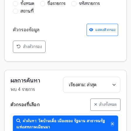
ทั้งหมด
ชื่อรายการ
รหัสรายการ
สถานที่
ตัวกรองข้อมูล
แสดงตัวกรอง
ล้างตัวกรอง
กฎหมาย
กวีนิพนธ์
การพยากรณ์เหตุการณ์อนาคต
ผลการค้นหา
จริยศาสตร์
พบ 4 รายการ
จักรวาลวิทยา
ชาดก
ตัวกรองที่เลือก
ล้างทั้งหมด
ตำนาน-บุคคลสำคัญ
วิดีโอ
คำค้นหา:
วัดบ้านเดื่อ เมืองยอง รัฐฉาน สาธารณรัฐ
ตำนาน-พระสาวก
หนังสือหายาก
แห่งสหภาพเมียนมา