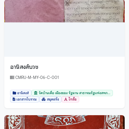
กระบี่
กรุงเทพมหานคร
กาญจนบุรี
กาฬสินธุ์
กำแพงเพชร
ขอนแก่น
จันทบุรี
อานิสงส์บวช
ฉะเชิงเทรา
CMRU-M-MY-06-C-001
ชลบุรี
ชัยนาท
อานิสงส์
วัดบ้านเดื่อ เมืองยอง รัฐฉาน สาธารณรัฐแห่งสหภ...
เอกสารโบราณ
สมุดฝรั่ง
ไทลื้อ
ชัยภูมิ
ชุมพร
ตรัง