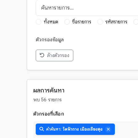
ทั้งหมด
ชื่อรายการ
รหัสรายการ
ตัวกรองข้อมูล
ล้างตัวกรอง
กฎหมาย
กวีนิพนธ์
การพยากรณ์เหตุการณ์อนาคต
ผลการค้นหา
จริยศาสตร์
พบ 56 รายการ
จักรวาลวิทยา
ตัวกรองที่เลือก
ชาดก
ตำนาน-บุคคลสำคัญ
บาลี
คำค้นหา:
วัดฟ้ากาง เมืองเชียงตุง
ตำนาน-พระสาวก
มอญ