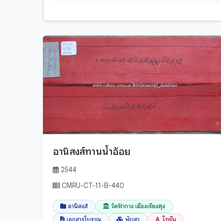
ตำนาน-พุทธตำนาน
ล้านนา
ตำนานปูชนียสถาน - ปูชนียวัตถุ
สันสกฤต
ธรรมทั่วไป
ไทย
นิทานพื้นบ้าน
ไทลื้อ
บทสวด, คำไหวต่างๆ
ไทเขิน
กระบี่
ปกิณกะ
กรุงเทพมหานคร
ประวัติศาสตร์
กาญจนบุรี
พระไตรปิฎก - พระวินัยปิฎก
กาฬสินธุ์
พระไตรปิฎก - พระสุดตันตปีฎก
กำแพงเพชร
อานิสงส์ทานน้ำอ้อย
พระไตรปิฎก - พระอภิธรรมปีฎก
ขอนแก่น
2544
พระไตรปิฎกแบบย่อ
จันทบุรี
CMRU-CT-11-B-440
พิธีกรรมท้องถิ่น
ฉะเชิงเทรา
พิธีกรรมสงฆ์
อานิสงส์
วัดฟ้ากาง เมืองเชียงตุง
ชลบุรี
ภาษาศาสตร์
เอกสารโบราณ
พับสา
ไทขึน