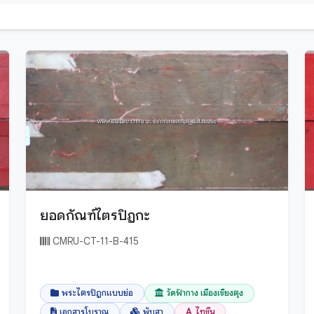
พม่า
มอญ
ล้านนา
ลาว
ไทขึน
ไทย
ไทลื้อ
ไทลื้อ (ใหม่)
ไทเหนือ
ยอดกัณฑ์ไตรปิฏกะ
ไทใหญ่
CMRU-CT-11-B-415
พระไตรปิฎกแบบย่อ
วัดฟ้ากาง เมืองเชียงตุง
เอกสารโบราณ
พับสา
ไทขึน