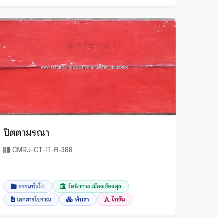
ปิตตามรณา
CMRU-CT-11-B-388
ธรรมทั่วไป
วัดฟ้ากาง เมืองเชียงตุง
เอกสารโบราณ
พับสา
ไทขึน