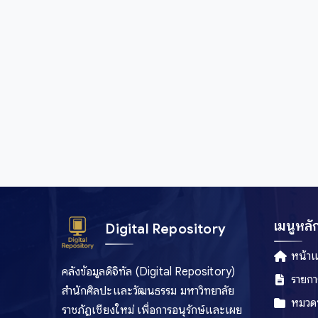
สงขลา
สตูล
สมุทรปราการ
สมุทรสงคราม
สมุทรสาคร
สระบุรี
สระแก้ว
สิงห์บุรี
สุพรรณบุรี
สุราษฎร์ธานี
เมนูหลั
Digital Repository
สุรินทร์
สุโขทัย
หน้า
คลังข้อมูลดิจิทัล (Digital Repository)
หนองคาย
รายกา
สำนักศิลปะและวัฒนธรรม มหาวิทยาลัย
หนองบัวลำภู
หมวดห
ราชภัฏเชียงใหม่ เพื่อการอนุรักษ์และเผย