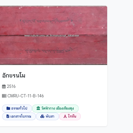
อักขรนโม
2516
CMRU-CT-11-B-146
ธรรมทั่วไป
วัดฟ้ากาง เมืองเชียงตุง
เอกสารโบราณ
พับสา
ไทขึน