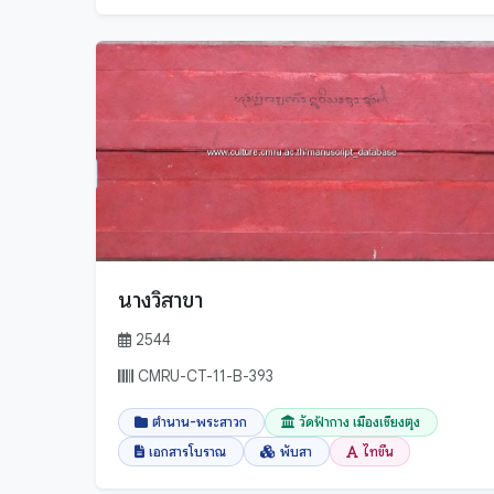
น่าน
บึงกาฬ
บุรีรัมย์
ปทุมธานี
ประจวบคีรีขันธ์
ประเทศเมียนมาร์
ปราจีนบุรี
ปัตตานี
พระนครศรีอยุธยา
นางวิสาขา
พะเยา
2544
พังงา
CMRU-CT-11-B-393
พัทลุง
ตำนาน-พระสาวก
วัดฟ้ากาง เมืองเชียงตุง
พิจิตร
เอกสารโบราณ
พับสา
ไทขึน
พิษณุโลก