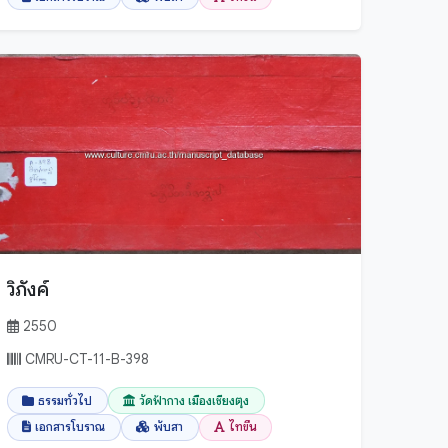
วิภังค์
2550
CMRU-CT-11-B-398
ธรรมทั่วไป
วัดฟ้ากาง เมืองเชียงตุง
เอกสารโบราณ
พับสา
ไทขึน