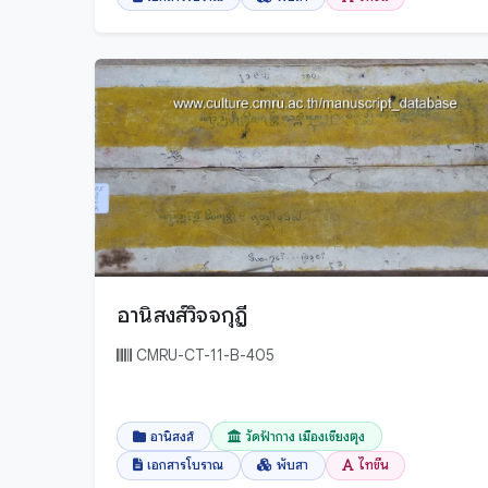
ชัยนาท
อรรภกถา ฎีกา และปกรณ์วิเสสต่างๆ
ชัยภูมิ
อานิสงส์
ชุมพร
เวชศาสตร์
ตรัง
เอกสารโบราณ
ตราด
โหราศาสตร์
ตาก
ไสยศาสตร์
นครนายก
นครปฐม
นครพนม
อานิสงส์วิจจกุฎี
นครราชสีมา
นครศรีธรรมราช
CMRU-CT-11-B-405
นครสวรรค์
นนทบุรี
อานิสงส์
วัดฟ้ากาง เมืองเชียงตุง
นราธิวาส
เอกสารโบราณ
พับสา
ไทขึน