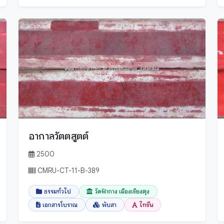
อากาลวัตตสูตต์
2500
CMRU-CT-11-B-389
ธรรมทั่วไป
วัดฟ้ากาง เมืองเชียงตุง
เอกสารโบราณ
พับสา
ไทขึน