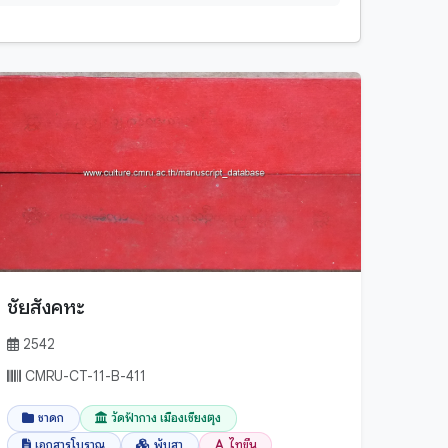
เมียนมาร์
ไทย
ชัยสังคหะ
2542
CMRU-CT-11-B-411
ชาดก
วัดฟ้ากาง เมืองเชียงตุง
เอกสารโบราณ
พับสา
ไทขึน