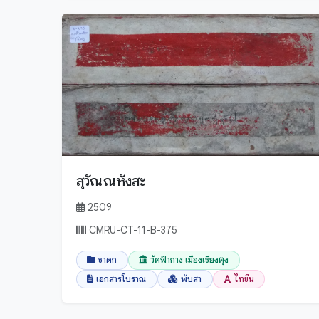
ภูเก็ต
มหาสารคาม
มุกดาหาร
ยะลา
ยโสธร
ร้อยเอ็ด
ระนอง
ระยอง
สุวัณณหังสะ
ราชบุรี
2509
ลพบุรี
CMRU-CT-11-B-375
ลำปาง
ลำพูน
ชาดก
วัดฟ้ากาง เมืองเชียงตุง
ศรีสะเกษ
เอกสารโบราณ
พับสา
ไทขึน
สกลนคร