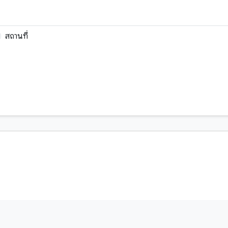
สถานที่
วิดีโอ
หนังสือหายาก
เสียง
เอกสารโบราณ
ขอม
ธรรมลาว