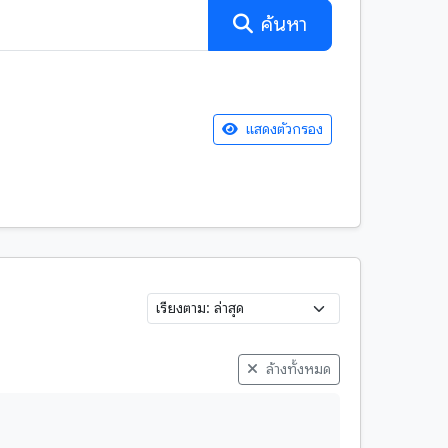
ค้นหา
แสดงตัวกรอง
พับสา
สมุดฝรั่ง
สำเนาเอกสาร
หนังสือ
ใบลาน
ล้างทั้งหมด
จีน
ลาว