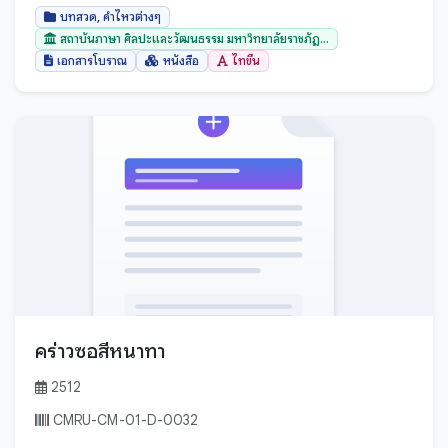
ตราด
บทสวด, คำไหวต่างๆ
ตาก
สถาบันภาษา ศิลปะและวัฒนธรรม มหาวิทยาลัยราชภัฏ...
เอกสารโบราณ
หนังสือ
ไทขึน
นครนายก
นครปฐม
นครพนม
นครราชสีมา
นครศรีธรรมราช
นครสวรรค์
นนทบุรี
นราธิวาส
น่าน
คร่าวซอสีหนาทา
บึงกาฬ
บุรีรัมย์
2512
ปทุมธานี
CMRU-CM-01-D-0032