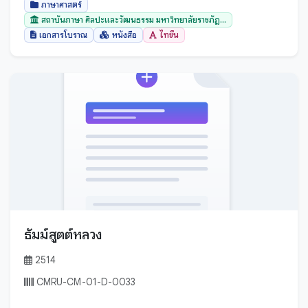
ภาษาศาสตร์
สถาบันภาษา ศิลปะและวัฒนธรรม มหาวิทยาลัยราชภัฏ...
กระบี่
เอกสารโบราณ
หนังสือ
ไทขึน
กรุงเทพมหานคร
กาญจนบุรี
กาฬสินธุ์
กำแพงเพชร
ขอนแก่น
จันทบุรี
ฉะเชิงเทรา
ชลบุรี
ชัยนาท
ธัมม์สูตต์หลวง
ชัยภูมิ
2514
ชุมพร
CMRU-CM-01-D-0033
ตรัง