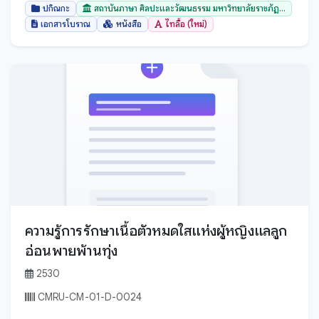
อุทัยธานี
ปกิณกะ
สถาบันภาษา ศิลปะและวัฒนธรรม มหาวิทยาลัยราชภัฏ...
อุบลราชธานี
เอกสารโบราณ
หนังสือ
ไทลื้อ (ใหม่)
เชียงราย
เชียงใหม่
เพชรบุรี
เพชรบูรณ์
เลย
แพร่
แม่ฮ่องสอน
ความรู้การรักษาเนื้อตัวหมดใสแห่งผู้หญิงแลลูก
อ่อนพายพ้านทุ่ง
2530
CMRU-CM-01-D-0024