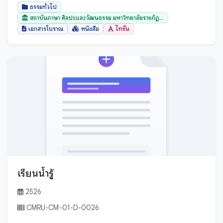
ยโสธร
ธรรมทั่วไป
ร้อยเอ็ด
สถาบันภาษา ศิลปะและวัฒนธรรม มหาวิทยาลัยราชภัฏ...
เอกสารโบราณ
หนังสือ
ไทขึน
ระนอง
ระยอง
ราชบุรี
ลพบุรี
ลำปาง
ลำพูน
ศรีสะเกษ
สกลนคร
สงขลา
เรียนน้ำรู้
สตูล
สมุทรปราการ
2526
สมุทรสงคราม
CMRU-CM-01-D-0026