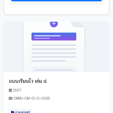
ตำนาน-พุทธตำนาน
เสียง
ตำนานปูชนียสถาน - ปูชนียวัตถุ
เอกสารโบราณ
ธรรมทั่วไป
นิทานพื้นบ้าน
บทสวด, คำไหวต่างๆ
พับสา
ปกิณกะ
สมุดฝรั่ง
ประวัติศาสตร์
สำเนาเอกสาร
พระไตรปิฎก - พระวินัยปิฎก
หนังสือ
พระไตรปิฎก - พระสุดตันตปีฎก
ใบลาน
พระไตรปิฎก - พระอภิธรรมปีฎก
แบบเรียนไว เล่ม ๔
พระไตรปิฎกแบบย่อ
บาลี
พิธีกรรมท้องถิ่น
2507
มอญ
พิธีกรรมสงฆ์
CMRU-CM-01-D-0035
ล้านนา
ภาษาศาสตร์
สันสกฤต
ภาษาศาสตร์