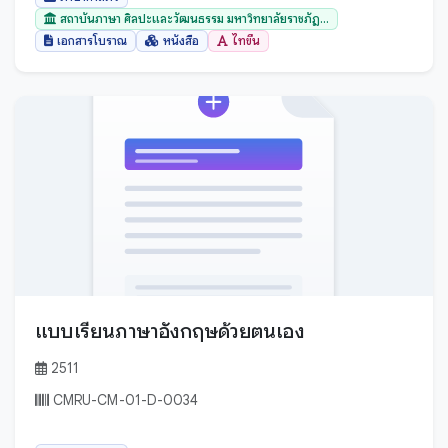
อรรภกถา ฎีกา และปกรณ์วิเสสต่างๆ
ไทย
สถาบันภาษา ศิลปะและวัฒนธรรม มหาวิทยาลัยราชภัฏ...
อานิสงส์
เอกสารโบราณ
หนังสือ
ไทขึน
ไทลื้อ
เวชศาสตร์
ไทเขิน
ขอม
เอกสารโบราณ
ธรรมลาว
โหราศาสตร์
พม่า
ไสยศาสตร์
มอญ
ล้านนา
ลาว
ไทขึน
จีน
ไทย
ลาว
แบบเรียนภาษาอังกฤษด้วยตนเอง
ไทลื้อ
เมียนมาร์
2511
ไทลื้อ (ใหม่)
ไทย
CMRU-CM-01-D-0034
ไทเหนือ
ไทใหญ่