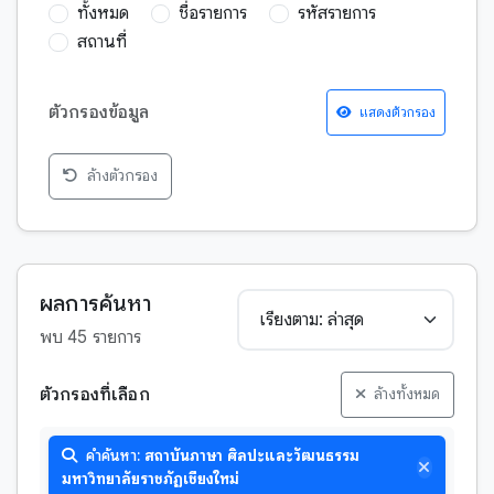
ทั้งหมด
ชื่อรายการ
รหัสรายการ
สถานที่
ตัวกรองข้อมูล
แสดงตัวกรอง
ล้างตัวกรอง
กฎหมาย
กวีนิพนธ์
การพยากรณ์เหตุการณ์อนาคต
ผลการค้นหา
จริยศาสตร์
พบ 45 รายการ
จักรวาลวิทยา
ชาดก
ตัวกรองที่เลือก
ล้างทั้งหมด
ตำนาน-บุคคลสำคัญ
วิดีโอ
คำค้นหา:
สถาบันภาษา ศิลปะและวัฒนธรรม
ตำนาน-พระสาวก
หนังสือหายาก
มหาวิทยาลัยราชภัฏเชียงใหม่