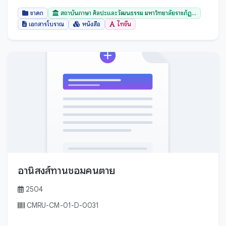
ประจวบคีรีขันธ์
ชาดก
สถาบันภาษา ศิลปะและวัฒนธรรม มหาวิทยาลัยราชภัฏ...
ประเทศเมียนมาร์
เอกสารโบราณ
หนังสือ
ไทขึน
ปราจีนบุรี
ปัตตานี
พระนครศรีอยุธยา
พะเยา
พังงา
พัทลุง
พิจิตร
พิษณุโลก
ภูเก็ต
อานิสงส์ทานชอมคนตาย
มหาสารคาม
2504
มุกดาหาร
CMRU-CM-01-D-0031
ยะลา