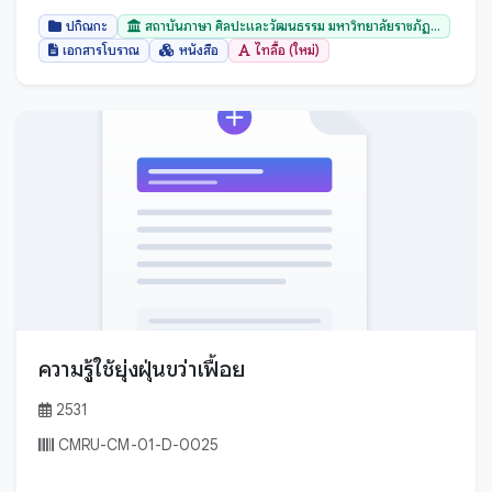
สมุทรสาคร
ปกิณกะ
สถาบันภาษา ศิลปะและวัฒนธรรม มหาวิทยาลัยราชภัฏ...
สระบุรี
เอกสารโบราณ
หนังสือ
ไทลื้อ (ใหม่)
สระแก้ว
สิงห์บุรี
สุพรรณบุรี
สุราษฎร์ธานี
สุรินทร์
สุโขทัย
หนองคาย
หนองบัวลำภู
อ่างทอง
ความรู้ใช้ยุ่งฝุ่นขว่าเฟื้อย
อำนาจเจริญ
2531
อุดรธานี
CMRU-CM-01-D-0025
อุตรดิตถ์