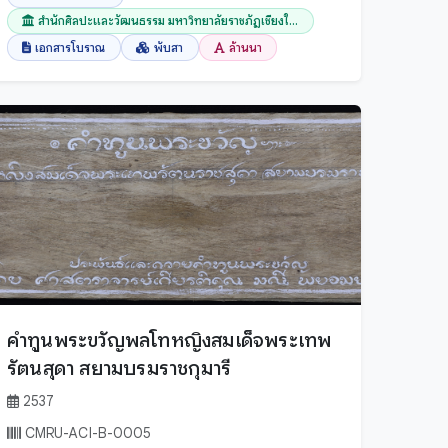
สำนักศิลปะและวัฒนธรรม มหาวิทยาลัยราชภัฏเชียงใ...
เอกสารโบราณ
พับสา
ล้านนา
คำทูนพระขวัญพลโทหญิงสมเด็จพระเทพ
รัตนสุดา สยามบรมราชกุมารี
2537
CMRU-ACI-B-0005