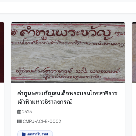
พม่า
มอญ
ล้านนา
ลาว
ไทขึน
ไทย
ไทลื้อ
ไทลื้อ (ใหม่)
ไทเหนือ
คำทูนพระขวัญสมเด็จพระบรมโอรสาธิราช
ไทใหญ่
เจ้าฟ้ามหาวชิราลงกรณ์
2525
CMRU-ACI-B-0002
เอกสารโบราณ