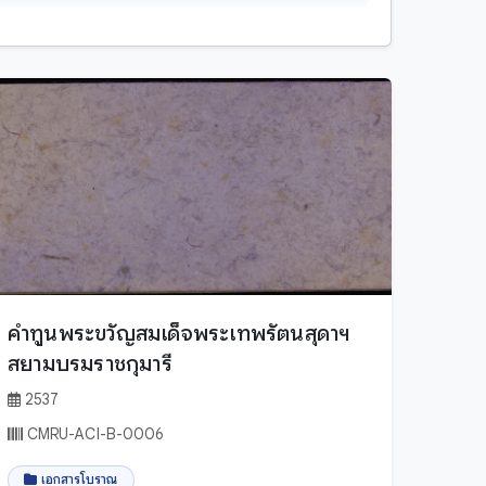
เมียนมาร์
ไทย
คำทูนพระขวัญสมเด็จพระเทพรัตนสุดาฯ
สยามบรมราชกุมารี
2537
CMRU-ACI-B-0006
เอกสารโบราณ