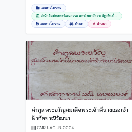
น่าน
เอกสารโบราณ
บึงกาฬ
สำนักศิลปะและวัฒนธรรม มหาวิทยาลัยราชภัฏเชียงใ...
บุรีรัมย์
เอกสารโบราณ
พับสา
ล้านนา
ปทุมธานี
ประจวบคีรีขันธ์
ประเทศเมียนมาร์
ปราจีนบุรี
ปัตตานี
พระนครศรีอยุธยา
พะเยา
พังงา
พัทลุง
คำทูลพระขวัญสมเด็จพระเจ้าพี่นางเธอเจ้า
พิจิตร
ฟ้ากัลยาณิวัฒนา
พิษณุโลก
CMRU-ACI-B-0004