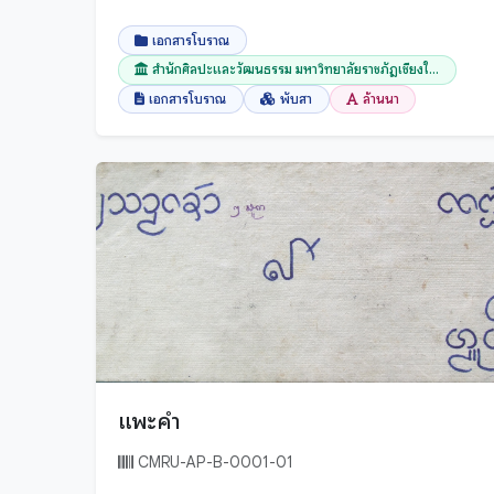
ภูเก็ต
มหาสารคาม
เอกสารโบราณ
สำนักศิลปะและวัฒนธรรม มหาวิทยาลัยราชภัฏเชียงใ...
มุกดาหาร
เอกสารโบราณ
พับสา
ล้านนา
ยะลา
ยโสธร
ร้อยเอ็ด
ระนอง
ระยอง
ราชบุรี
ลพบุรี
ลำปาง
ลำพูน
แพะคำ
ศรีสะเกษ
CMRU-AP-B-0001-01
สกลนคร