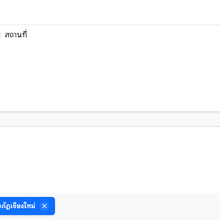
สถานที่
วิดีโอ
หนังสือหายาก
เสียง
เอกสารโบราณ
ขอม
ัฏเชียงใหม่
ธรรมลาว