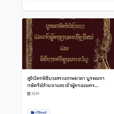
ตำนาน-พุทธตำนาน
ล้านนา
ตำนานปูชนียสถาน - ปูชนียวัตถุ
สันสกฤต
ธรรมทั่วไป
ไทย
นิทานพื้นบ้าน
ไทลื้อ
บทสวด, คำไหวต่างๆ
ไทเขิน
กระบี่
ปกิณกะ
กรุงเทพมหานคร
ประวัติศาสตร์
กาญจนบุรี
พระไตรปิฎก - พระวินัยปิฎก
กาฬสินธุ์
พระไตรปิฎก - พระสุดตันตปีฎก
กำแพงเพชร
สูจิบัตรพิธีบวงสรวงเทพยาดา บูรพมหา
พระไตรปิฎก - พระอภิธรรมปีฎก
ขอนแก่น
กษัตริย์ล้านนาและเจ้าผู้ครองนคร
พระไตรปิฎกแบบย่อ
จันทบุรี
เชียงใหม่ และพิธีบายศรีทูลพระขวัญ
2539
พิธีกรรมท้องถิ่น
ฉะเชิงเทรา
พิธีกรรมสงฆ์
ชลบุรี
ภาษาศาสตร์
กวีนิพนธ์