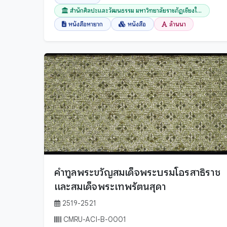
ชัยนาท
สำนักศิลปะและวัฒนธรรม มหาวิทยาลัยราชภัฏเชียงใ...
อรรภกถา ฎีกา และปกรณ์วิเสสต่างๆ
ชัยภูมิ
หนังสือหายาก
หนังสือ
ล้านนา
อานิสงส์
ชุมพร
เวชศาสตร์
ตรัง
เอกสารโบราณ
ตราด
โหราศาสตร์
ตาก
ไสยศาสตร์
นครนายก
นครปฐม
นครพนม
นครราชสีมา
นครศรีธรรมราช
คำทูลพระขวัญสมเด็จพระบรมโอรสาธิราช
นครสวรรค์
และสมเด็จพระเทพรัตนสุดา
นนทบุรี
2519-2521
นราธิวาส
CMRU-ACI-B-0001