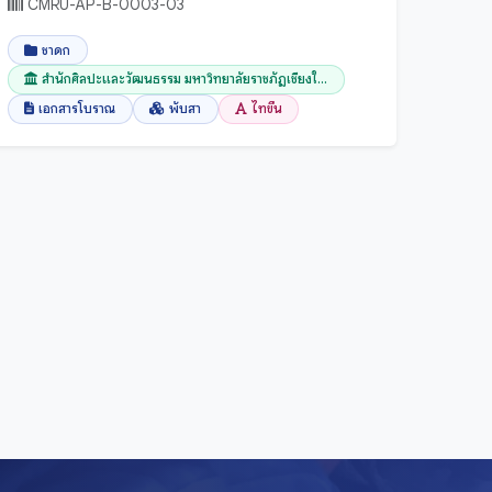
CMRU-AP-B-0003-03
ชาดก
สำนักศิลปะและวัฒนธรรม มหาวิทยาลัยราชภัฏเชียงใ...
เอกสารโบราณ
พับสา
ไทขึน