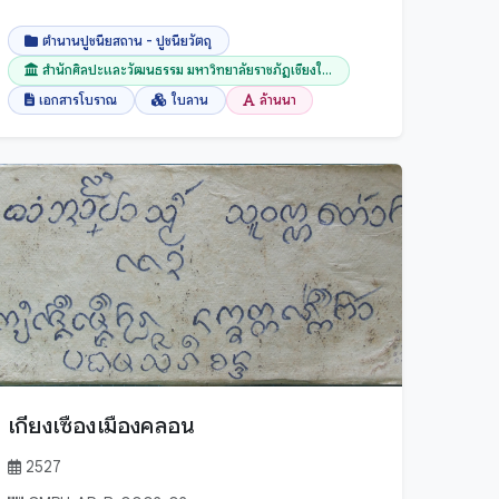
ตำนานปูชนียสถาน - ปูชนียวัตถุ
สำนักศิลปะและวัฒนธรรม มหาวิทยาลัยราชภัฏเชียงใ...
เอกสารโบราณ
ใบลาน
ล้านนา
เกียงเซืองเมืองคลอน
2527