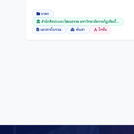
สงขลา
สตูล
ชาดก
สมุทรปราการ
สำนักศิลปะและวัฒนธรรม มหาวิทยาลัยราชภัฏเชียงใ...
เอกสารโบราณ
พับสา
ไทขึน
สมุทรสงคราม
สมุทรสาคร
สระบุรี
สระแก้ว
สิงห์บุรี
สุพรรณบุรี
สุราษฎร์ธานี
สุรินทร์
สุโขทัย
หนองคาย
หนองบัวลำภู