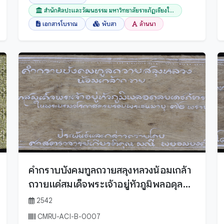
สำนักศิลปะและวัฒนธรรม มหาวิทยาลัยราชภัฏเชียงใ...
เอกสารโบราณ
พับสา
ล้านนา
คำกราบบังคมทูลถวายสลุงหลวงน้อมเกล้า
ถวายแด่สมเด็จพระเจ้าอยู่หัวภูมิพลอดุลย
เดชภัทรมหาราช ในพระบรมราชวโรกาส
2542
ครบรอบพระชนมายุ 72 พรรษา
CMRU-ACI-B-0007