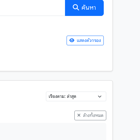
ค้นหา
แสดงตัวกรอง
พับสา
สมุดฝรั่ง
สำเนาเอกสาร
หนังสือ
ใบลาน
ล้างทั้งหมด
จีน
ลาว