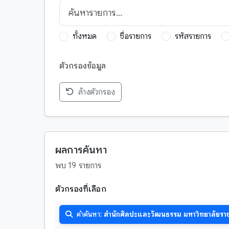
ทั้งหมด
ชื่อรายการ
รหัสรายการ
ตัวกรองข้อมูล
ล้างตัวกรอง
กฎหมาย
กวีนิพนธ์
การพยากรณ์เหตุการณ์อนาคต
ผลการค้นหา
จริยศาสตร์
พบ 19 รายการ
จักรวาลวิทยา
ตัวกรองที่เลือก
ชาดก
ตำนาน-บุคคลสำคัญ
บาลี
คำค้นหา:
สำนักศิลปะและวัฒนธรรม มหาวิทยาลัยราชภ
ตำนาน-พระสาวก
มอญ