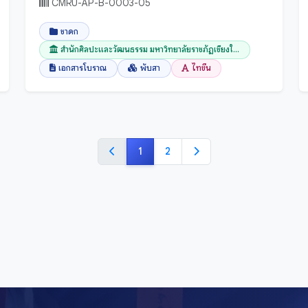
CMRU-AP-B-0003-05
ชาดก
สำนักศิลปะและวัฒนธรรม มหาวิทยาลัยราชภัฏเชียงใ...
เอกสารโบราณ
พับสา
ไทขึน
1
2