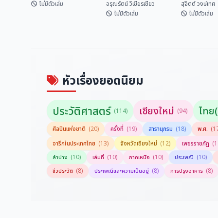
Lan Na
ไหน?
ไม่มีตัวเล่ม
อรุณรัตน์ วิเชียรเขียว
สุจิตต์ วงษ์เทศ
Inscriptional
ไม่มีตัวเล่ม
ไม่มีตัวเล่ม
Vocabulary
พจนานุกรมคำจารึก
ชื่อบ้านนามเ
สังข์ศิลป์ไชย์
ล้านนา Dictionary
จังหวัดเชียง
of Lan Na
จากไหน?
สถาพร พันธุ์มณี
อรุณรัตน์ วิเชียรเขี...
สุจิตต์ วงษ์
Inscriptional
Vocabulary
หัวเรื่องยอดนิยม
ประวัติศาสตร์
เชียงใหม่
ไทย(
(114)
(94)
ศิลปินแห่งชาติ
(20)
ครั้งที่
(19)
สารานุกรม
(18)
พ.ศ.
(1
(13)
(12)
(1
จารึกในประเทศไทย
จังหวัดเชียงใหม่
เพชรราชภัฏ
(10)
(10)
(10)
(10)
ลำปาง
เล่มที่
ภาคเหนือ
ประเพณี
(8)
(8)
(8)
ชีวประวัติ
ประเพณีและความเป็นอยู่
การปรุงอาหาร