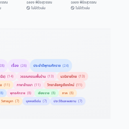
ุวรรณ
ฉลอง พินิจสุวรรณ
ฉลอง พินิจสุวรรณ
ม
ไม่มีตัวเล่ม
ไม่มีตัวเล่ม
ครูบาเจ้าศรี
มิตรภาพไทย-จีน ยิ่ง
เที่ยวทะลุฟ้าศิลปะที่
ยืนนาน
สหรัฐอเมริกา
ิจสุวรรณ
ฉลอง พินิจสุวรรณ
ฉลอง พินิจสุวรรณ
เรื่อง
ประจำปีพุทธศักราช
28)
(26)
(24)
(14)
(13)
(13)
นือ)
วรรณกรรมพื้นบ้าน
นวนิยายไทย
(11)
(11)
(11)
รม
ภาษาล้านนา
วิทยาลัยครูเชียงใหม่
(8)
(8)
(8)
(8)
พุทธศักราช
เชียงราย
ภาค
(7)
(7)
(7)
วิสาขบูชา
บุคคลดีเด่น
ประวัติและผลงาน