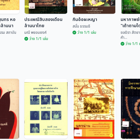
สุนทร หอ
ประเพณีสิบสองเดือน
กินอ้อผะหญา
มหากาพย์
นล้านนา
ล้านนาไทย
"เต้าตามไ
สนั่น ธรรมธิ
เล่ม 2
รรม สถาบัน
มณี พยอมยงค์
ว่าง 1/1 เล่ม
ชลธิรา สัตยา
คำ...
ว่าง 1/1 เล่ม
ว่าง 1/1 
รสุนทร หอ
านล้านนา
ประเพณีสิบสองเดือน
มหากาพย
ล้านนาไทย
กินอ้อผะหญา
"เต้าตาม
ฒนธรรม
ไท" เล่ม 
มณี พยอมยงค์
สนั่น ธรรมธิ
ชลธิรา สั