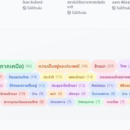
(ปริวรรตจากคัมภีร์ใบ
ดิเรก อินจันทร์
สถาบันวิจัยดาราศาสตร์แห่ง
ฉลอง พินิจส
ชาติ
ลานและพับสา)
ไม่มีตัวเล่ม
ไม่มีตัวเล่
ไม่มีตัวเล่ม
ปฏิทินดิถีเพ็ญ ฉบับ
มือง
สัพพะตำรา
สดร.
คำทำนาย 
ใหม่มา
ดาราศาสตร์กลุ่ม
วิชัย
สถาบันวิจัยดารา
ชาติพันธุ์ไท (ปริวรรต
เทศ
ดิเรก อินจันทร์
ศาสตร...
ฉลอง พิน
จากคัมภีร์ใบลานและ
พับสา)
ภาคเหนือ)
ความเป็นอยู่และประเพณี
ล้านนา
ไทย
(92)
(38)
(37)
(
7)
(16)
(15)
(14)
วัฒนธรรมไทย
ประจำปี
เพชรล้านนา
วรรณกรรมไทย(ภาคเห
2)
(12)
(12)
(11)
ชีวิตและความเป็นอยู่
ประชุมจารึกล้านนา
ศิลปกรรม
พิธีกร
(10)
(9)
(9)
(9)
(8)
อักษรล้านนา
บ้าน
พม่า
เชียงตุง
โบราณสถาน
น่าน
(8)
(7)
(7)
(7)
สารานุกรมวัฒนธรรมไทย
นิทรรศการ
เวียงกุมกาม
กะเหรี่ยง