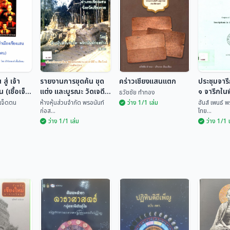
สู่ เจ้า
รายงานการขุดค้น ขุด
คร่าวเชียงแสนแตก
ประชุมจารึ
 (เชื้อเจ็ด
แต่ง และบูรณะ วัดเจดีย์
๑ จารึกในพ
ธวัชชัย ทำทอง
หลวง อำเภอเชียงแสน
เชียงแสน
้อเจ็ดตน
ห้างหุ้นส่วนจำกัด พรอนันท์
ว่าง 1/1 เล่ม
ฮันส์ เพนธ์ 
ก่อส...
ไทย...
จังหวัดเชียงราย
ว่าง 1/1 เล่ม
ว่าง 1/1 
ประชุมจา
 สู่ เจ้า
รายงานการขุดค้น
เล่ม ๑ จา
น (เชื้อ
ขุดแต่ง และบูรณะ วัด
คร่าวเชียงแสนแตก
ภัณฑ์ฯ เ
ฮันส์ เพ
เจดีย์หลวง อำเภอ
ชื้อเจ...
ห้างหุ้นส่วนจำกัด พร...
ธวัชชัย ทำทอง
เพ็ญ...
เชียงแสน จังหวัด
เชียงราย