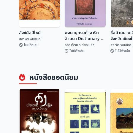
สังข์ศิลป์ไชย์
พจนานุกรมคำจารึก
ชื่อบ้านนามเ
ล้านนา Dictionary of
จังหวัดเชียง
สถาพร พันธุ์มณี
Lan Na
ไหน?
ไม่มีตัวเล่ม
อรุณรัตน์ วิเชียรเขียว
สุจิตต์ วงษ์เทศ
Inscriptional
ไม่มีตัวเล่ม
ไม่มีตัวเล่ม
Vocabulary
พจนานุกรมคำจารึก
ชื่อบ้านนามเ
สังข์ศิลป์ไชย์
ล้านนา Dictionary
จังหวัดเชียง
หนังสือยอดนิยม
of Lan Na
จากไหน?
สถาพร พันธุ์มณี
อรุณรัตน์ วิเชียรเขี...
สุจิตต์ วงษ์
Inscriptional
Vocabulary