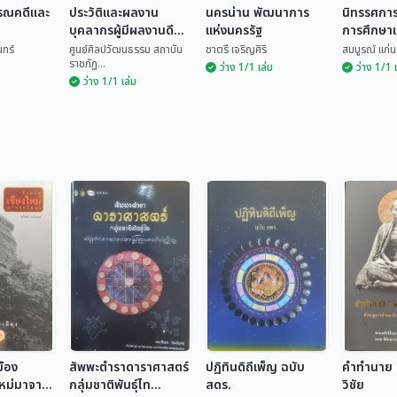
รรณคดีและ
ประวัติและผลงาน
นครน่าน พัฒนาการ
นิทรรศกา
บุคลากรผู้มีผลงานดี
แห่งนครรัฐ
การศึกษา
เด่นทางด้านวัฒนธรรม
วัฒนธรร
ทร์
ศูนย์ศิลปวัฒนธรรม สถาบัน
ชาตรี เจริญศิริ
สมบูรณ์ แก่น
ราชภัฏ...
ระดับจังหวัด ประจำปี
ว่าง 1/1 เล่ม
ว่าง 1/1 
ว่าง 1/1 เล่ม
2535
ประวัติและผลงาน
วรรณคดี
บุคลากรผู้มีผลงานดี
นครน่าน พัฒนาการ
นิทรรศก
รรม
เด่นทางด้าน
แห่งนครรัฐ
วิชาการ 
ศูนย์ศิลปวัฒนธรรม
วัฒนธรรม ระดับ
วัฒนธร
อินทร์
สถ...
ชาตรี เจริญศิริ
สมบูรณ์ แ
จังหวัด ประจำปี 2535
มือง
สัพพะตำราดาราศาสตร์
ปฏิทินดิถีเพ็ญ ฉบับ
คำทำนาย ค
ใหม่มาจาก
กลุ่มชาติพันธุ์ไท
สดร.
วิชัย