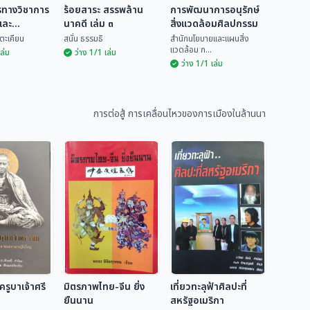
รทางวิชาการ
ร้อยสาระ สรรพล้าน
การพัฒนาการอนุรักษ์
และ
นาคดี เล่ม ๓
สิ่งแวดล้อมศิลปกรรม
ม ๒๗
ตะเคียน
สนั่น ธรรมธิ
สำนักนโยบายและแผนสิ่ง
แวดล้อม ก...
เล่ม
ว่าง 1/1 เล่ม
ว่าง 1/1 เล่ม
การพัฒนาการ
ารทาง
ร้อยสาระ สรรพล้าน
อนุรักษ์สิ่งแวดล้อม
การศึกษาและ
นาคดี เล่ม ๓
ศิลปกรรม
สำนักนโยบายและแผน
รม ๒๗
การต่อสู้ การเคลื่อนไหวของการเมืองในล้านนา
ก่นตะเคียน
สนั่น ธรรมธิ
สิ่...
รูบาเจ้าศรี
มิตรภาพไทย-จีน ยิ่ง
เที่ยวทะลุฟ้าศิลปะที่
ยืนนาน
สหรัฐอเมริกา