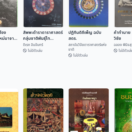
มือง
สัพพะตำราดาราศาสตร์
ปฏิทินดิถีเพ็ญ ฉบับ
คำทำนาย ค
ใหม่มาจาก
กลุ่มชาติพันธุ์ไท
สดร.
วิชัย
(ปริวรรตจากคัมภีร์ใบ
ดิเรก อินจันทร์
สถาบันวิจัยดาราศาสตร์แห่ง
ฉลอง พินิจส
ชาติ
ลานและพับสา)
ไม่มีตัวเล่ม
ไม่มีตัวเล่
ไม่มีตัวเล่ม
ปฏิทินดิถีเพ็ญ ฉบับ
มือง
สัพพะตำรา
สดร.
คำทำนาย 
ใหม่มา
ดาราศาสตร์กลุ่ม
วิชัย
สถาบันวิจัยดารา
ชาติพันธุ์ไท (ปริวรรต
เทศ
ดิเรก อินจันทร์
ศาสตร...
ฉลอง พิน
จากคัมภีร์ใบลานและ
พับสา)