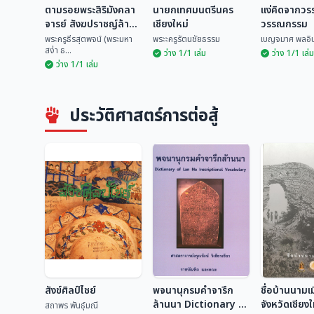
ตามรอยพระสิริมังคลา
นายกเทศมนตรีนคร
แง่คิดจากว
จารย์ สังฆปราชญ์ล้าน
เชียงใหม่
วรรณกรรม
นา
พระครูธีรสุตพจน์ (พระมหา
พระะครูรัตนชัยธรรม
เบญจมาศ พลอิน
สง่า ธ...
ว่าง 1/1 เล่ม
ว่าง 1/1 เล่ม
ว่าง 1/1 เล่ม
ตามรอยพระสิริมัง
คลาจารย์ สังฆ
นายกเทศมนตรีนคร
แง่คิดจาก
ปราชญ์ล้านนา
เชียงใหม่
และวรรณก
พระครูธีรสุตพจน์
ประวัติศาสตร์การต่อสู้
(พร...
พระะครูรัตนชัยธรรม
เบญจมาศ พล
สังข์ศิลป์ไชย์
พจนานุกรมคำจารึก
ชื่อบ้านนามเ
ล้านนา Dictionary of
จังหวัดเชียง
สถาพร พันธุ์มณี