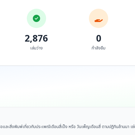
2,876
0
เล่มว่าง
กำลังยืม
ือและสิ่งพิมพ์เกี่ยวกับประเพณีเดือนสี่เป็ง หรือ วันเพ็ญเดือนสี่ ตามปฏิทินล้านน