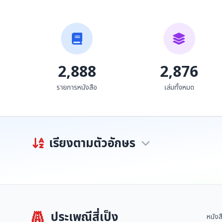
บทซอเรื่อง อัตชีวประวัติ
ครูบาเจ้าเทือง วัดบ้านเด่น
คนดีเมืองเหนือ
ศรีเมืองแกน
บัวซอน ถนอมบุญ
สงวน โชติสุขรัตน์
2,888
2,876
รายการหนังสือ
เล่มทั้งหมด
เรียงตามตัวอักษร
ประเพณีสี่เป็ง
หนังส