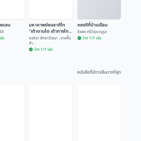
ยงแสน
มหากาพย์ชนชาติไท
ของดีที่บ้านเรือน
"เต้าตามไต เต้าทางไท"
์ดี
จีรพร ศรีวัฒนานุกูล
เล่ม 2
เล่ม
ชลธิรา สัตยาวัฒนา , ชายชื้น
ว่าง 1/1 เล่ม
คำ...
ว่าง 1/1 เล่ม
มหากาพย์ชนชาติไท
ียงแสน
"เต้าตามไต เต้าทาง
ของดีที่บ้านเรือน
ไท" เล่ม 2
หนังสือที่มีการยืมมากที่สุด
ันทร์ดี
ชลธิรา สัตยาวัฒนา ,...
จีรพร ศรีวัฒนานุกูล