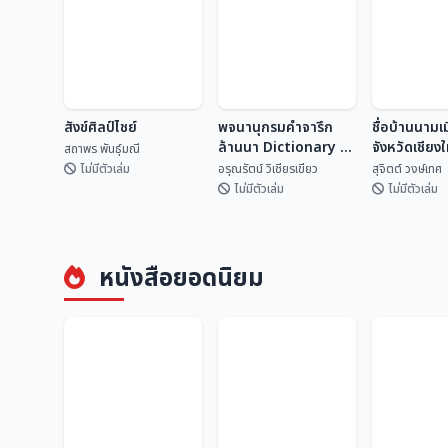
สังข์ศิลป์ไชย์
พจนานุกรมคำจารึก
ชื่อบ้านนามเ
ล้านนา Dictionary of
จังหวัดเชียง
สถาพร พันธุ์มณี
Lan Na
ไหน?
ไม่มีตัวเล่ม
อรุณรัตน์ วิเชียรเขียว
สุจิตต์ วงษ์เทศ
Inscriptional
ไม่มีตัวเล่ม
ไม่มีตัวเล่ม
Vocabulary
พจนานุกรมคำจารึก
ชื่อบ้านนามเ
สังข์ศิลป์ไชย์
ล้านนา Dictionary
จังหวัดเชียง
หนังสือยอดนิยม
of Lan Na
จากไหน?
สถาพร พันธุ์มณี
อรุณรัตน์ วิเชียรเขี...
สุจิตต์ วงษ์
Inscriptional
Vocabulary