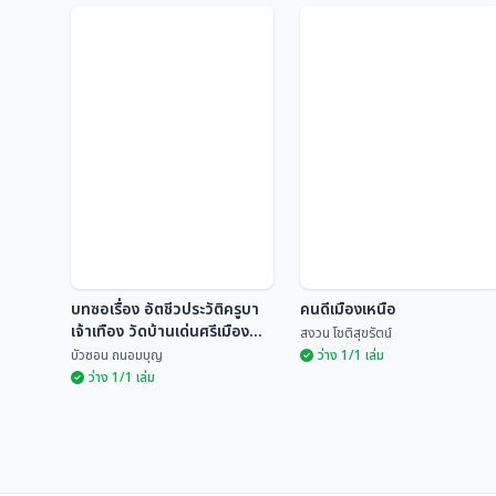
ผลงานการสืบค้นจัดเก็บ
องค์ความรู้ ครูบาเจ้าศรี
ศิลปินในดวงใจ
วิชัย
สำนักงานวัฒนธรรมจังหวัด
ฉลอง พินิจสุวรรณ
ลำพูน
บทซอเรื่อง อัตชีวประวัติครูบา
คนดีเมืองเหนือ
เจ้าเทือง วัดบ้านเด่นศรีเมือง
สงวน โชติสุขรัตน์
แกน
บัวซอน ถนอมบุญ
ว่าง 1/1 เล่ม
ว่าง 1/1 เล่ม