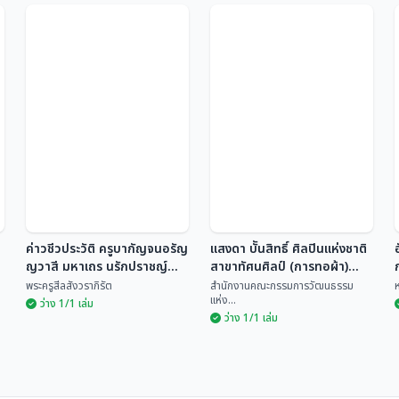
ตำนานชีวิตของช่างวาด
รูป ผู้ใช้โลกเป็นเวที
ณ เรือนเดิม
ฉลอง พินิจสุวรรณ
ลูกศิษย์และครอบครัวของพ่อครู
ค่าวชีวประวัติ ครูบากัญจนอรัญ
แสงดา บัันสิทธิ์ ศิลปินแห่งชาติ
ญวาสี มหาเถร นรักปราชญ์
สาขาทัศนศิลป์ (การทอผ้า)
แห่งล้านนาไทย อดีตเจ้าอาวาส
พุทธศักราช ๒๕๒๙
พระครูสีลสังวราภิรัต
สำนักงานคณะกรรมการวัฒนธรรม
แห่ง...
วัดสูงเม่น อ.สูงเม่น จ.แพร่
ว่าง 1/1 เล่ม
ว่าง 1/1 เล่ม
แสงดา บัันสิทธิ์ ศิลปิน