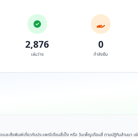
ค่าวชีวประวัติ ครูบากัญ
แห่งชาติ สาขาทัศนศิลป์
จนอรัญญวาสี มหาเถร
(การทอผ้า) พุทธศักราช
สำนักงานคณะกรรมการ
นรักปราชญ์แห่งล้านนา
พระครูสีลสังวราภิรัต
วัฒนธรรมแห่ง...
๒๕๒๙
ไทย อดีตเจ้าอาวาสวัด
สูงเม่น อ.สูงเม่น จ.แพร่
2,876
0
เล่มว่าง
กำลังยืม
ือและสิ่งพิมพ์เกี่ยวกับประเพณีเดือนสี่เป็ง หรือ วันเพ็ญเดือนสี่ ตามปฏิทินล้านน