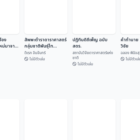
มือง
สัพพะตำราดาราศาสตร์
ปฏิทินดิถีเพ็ญ ฉบับ
คำทำนาย ค
ใหม่มาจาก
กลุ่มชาติพันธุ์ไท
สดร.
วิชัย
(ปริวรรตจากคัมภีร์ใบ
ดิเรก อินจันทร์
สถาบันวิจัยดาราศาสตร์แห่ง
ฉลอง พินิจส
ชาติ
ลานและพับสา)
ไม่มีตัวเล่ม
ไม่มีตัวเล่
ไม่มีตัวเล่ม
ปฏิทินดิถีเพ็ญ ฉบับ
มือง
สัพพะตำรา
สดร.
คำทำนาย 
ใหม่มา
ดาราศาสตร์กลุ่ม
วิชัย
สถาบันวิจัยดารา
ชาติพันธุ์ไท (ปริวรรต
เทศ
ดิเรก อินจันทร์
ศาสตร...
ฉลอง พิน
จากคัมภีร์ใบลานและ
พับสา)