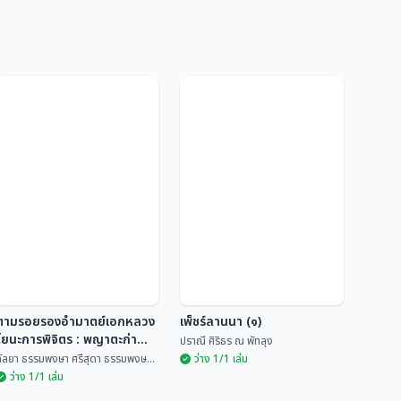
ตามรอยรองอำมาตย์เอกหลวง
เพ็ชร์ลานนา (๑)
โยนะการพิจิตร : พญาตะก่า
ปราณี ศิริธร ณ พัทลุง
พ่อค้าไม้ชาวพม่าผู้อุปถัมภ์พระ
กัลยา ธรรมพงษา ศรีสุดา ธรรมพงษ...
ว่าง 1/1 เล่ม
เจดีย์ สร้างวัด และอุปถัมภ์วัด
ว่าง 1/1 เล่ม