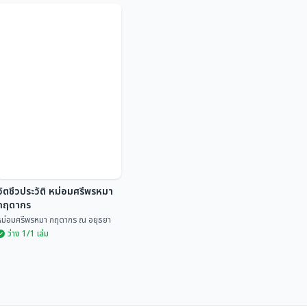
ตามรอยรองอำมาตย์เอก
หลวงโยนะการพิจิตร :
เพ็ชร์ลานนา (๑)
พญาตะก่า พ่อค้าไม้ชาว
กัลยา ธรรมพงษา ศรีสุดา ธรรม
พงษ...
ปราณี ศิริธร ณ พัทลุง
พม่าผู้อุปถัมภ์พระเจดีย์
สร้างวัด และอุปถัมภ์วัด
อัตชีวประวัติ หม่อมศรีพรหมา
กฤดากร
หม่อมศรีพรหมา กฤดากร ณ อยุธยา
ว่าง 1/1 เล่ม
อัตชีวประวัติ หม่อมศรี