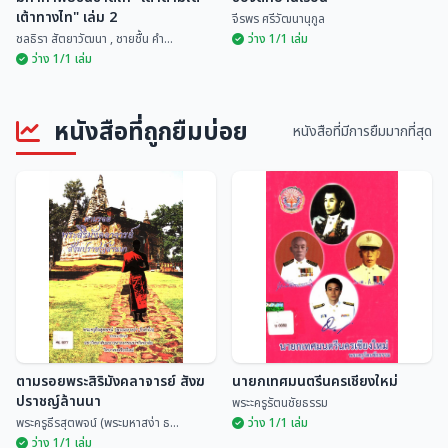
เต้าทางไท" เล่ม 2
จีรพร ศรีวัฒนานุกูล
ชลธิรา สัตยาวัฒนา , ชายชื้น คำ...
ว่าง 1/1 เล่ม
ว่าง 1/1 เล่ม
มหากาพย์ชนชาติไท "เต้าตามไต
หนังสือที่ถูกยืมบ่อย
เต้าทางไท" เล่ม 2
ของดีที่บ้านเรือน
หนังสือที่มีการยืมมากที่สุด
ชลธิรา สัตยาวัฒนา ,...
จีรพร ศรีวัฒนานุกูล
ตามรอยพระสิริมังคลาจารย์ สังฆ
นายกเทศมนตรีนครเชียงใหม่
ปราชญ์ล้านนา
พระะครูรัตนชัยธรรม
พระครูธีรสุตพจน์ (พระมหาสง่า ธ...
ว่าง 1/1 เล่ม
ว่าง 1/1 เล่ม