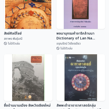
สังข์ศิลป์ไชย์
พจนานุกรมคำจารึกล้านนา
Dictionary of Lan Na
สถาพร พันธุ์มณี
Inscriptional Vocabulary
ไม่มีตัวเล่ม
อรุณรัตน์ วิเชียรเขียว
ไม่มีตัวเล่ม
พจนานุกรมคำจารึกล้านนา
สังข์ศิลป์ไชย์
Dictionary of Lan Na
Inscriptional Vocabulary
สถาพร พันธุ์มณี
อรุณรัตน์ วิเชียรเขี...
ชื่อบ้านนามเมือง จังหวัดเชียงใหม่
สัพพะตำราดาราศาสตร์กลุ่ม