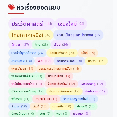
ฉลอง พินิจสุวรรณ
ฉลอง พินิจสุวรรณ
หัวเรื่องยอดนิยม
ประวัติศาสตร์
เชียงใหม่
(114)
(94)
ไทย(ภาคเหนือ)
ความเป็นอยู่และประเพณี
(92)
(38)
ล้านนา
ไทย
เรื่อง
(37)
(28)
(26)
ประจำปีพุทธศักราช
(24)
ศิลปินแห่งชาติ
(20)
ครั้งที่
(19)
สารานุกรม
(18)
พ.ศ.
(17)
(16)
(15)
วัฒนธรรมไทย
ประจำปี
(14)
(14)
เพชรล้านนา
วรรณกรรมไทย(ภาคเหนือ)
(13)
(13)
วรรณกรรมพื้นบ้าน
นวนิยายไทย
(13)
(12)
(12)
จารึกในประเทศไทย
จังหวัดเชียงใหม่
เพชรราชภัฏ
(12)
(12)
(11)
ชีวิตและความเป็นอยู่
ประชุมจารึกล้านนา
ศิลปกรรม
(11)
(11)
(11)
พิธีกรรม
ภาษาล้านนา
วิทยาลัยครูเชียงใหม่
(10)
(10)
(10)
(10)
ลำปาง
เล่มที่
ภาคเหนือ
ประเพณี
(10)
(9)
(9)
(9)
อักษรล้านนา
บ้าน
พม่า
เชียงตุง