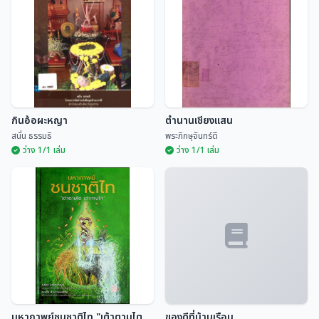
บ้านล้านนา
ประเพณีสิบสองเดือนล้านนาไทย
ศูนย์ศิลปวัฒนธรรม สถ...
มณี พยอมยงค์
กินอ้อผะหญา
ตำนานเชียงแสน
สนั่น ธรรมธิ
พระภิกษุจันทร์ดี
ว่าง 1/1 เล่ม
ว่าง 1/1 เล่ม
กินอ้อผะหญา
ตำนานเชียงแสน
สนั่น ธรรมธิ
พระภิกษุจันทร์ดี
มหากาพย์ชนชาติไท "เต้าตามไต
ของดีที่บ้านเรือน