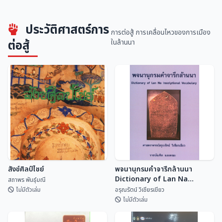
การพัฒนาการอนุรักษ์สิ่งแวดล้อม
ประวัติศาสตร์การ
ร้อยสาระ สรรพล้านนาคดี เล่ม ๓
ศิลปกรรม
การต่อสู้ การเคลื่อนไหวของการเมือง
สนั่น ธรรมธิ
สำนักนโยบายและแผนสิ่...
ต่อสู้
ในล้านนา
สังข์ศิลป์ไชย์
พจนานุกรมคำจารึกล้านนา
Dictionary of Lan Na
สถาพร พันธุ์มณี
Inscriptional Vocabulary
ไม่มีตัวเล่ม
อรุณรัตน์ วิเชียรเขียว
ไม่มีตัวเล่ม