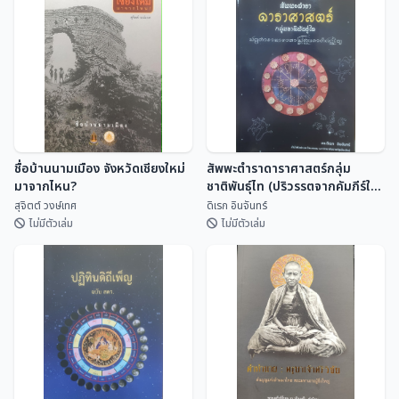
พจนานุกรมคำจารึกล้านนา
สังข์ศิลป์ไชย์
Dictionary of Lan Na
Inscriptional Vocabulary
สถาพร พันธุ์มณี
อรุณรัตน์ วิเชียรเขี...
ชื่อบ้านนามเมือง จังหวัดเชียงใหม่
สัพพะตำราดาราศาสตร์กลุ่ม
มาจากไหน?
ชาติพันธุ์ไท (ปริวรรตจากคัมภีร์ใบ
ลานและพับสา)
สุจิตต์ วงษ์เทศ
ดิเรก อินจันทร์
ไม่มีตัวเล่ม
ไม่มีตัวเล่ม
ชื่อบ้านนามเมือง จังหวัดเชียงใหม่
สัพพะตำราดาราศาสตร์กลุ่ม
มาจากไหน?
ชาติพันธุ์ไท (ปริวรรตจากคัมภีร์ใบ
ลานและพับสา)
สุจิตต์ วงษ์เทศ
ดิเรก อินจันทร์