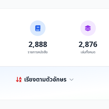
นิทรรศการเผยแพร่ผล
นิทรรศการเครื่องดนตรี
งานของบุคคลากรทาง
ญี่ปุ่น
วัฒนธรรม
ศูนย์วัฒนธรรมจังหวัด
ไม่ปรากฏผู้เขียน
เชียงใหม่...
2,888
2,876
รายการหนังสือ
เล่มทั้งหมด
เรียงตามตัวอักษร