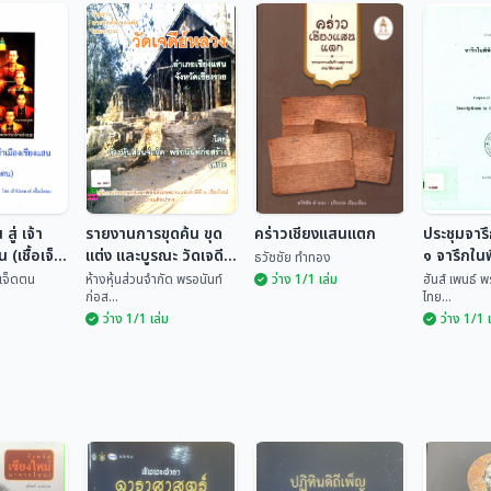
สู่ เจ้า
รายงานการขุดค้น ขุด
คร่าวเชียงแสนแตก
ประชุมจารึ
 (เชื้อเจ็ด
แต่ง และบูรณะ วัดเจดีย์
๑ จารึกในพ
ธวัชชัย ทำทอง
หลวง อำเภอเชียงแสน
เชียงแสน
้อเจ็ดตน
ห้างหุ้นส่วนจำกัด พรอนันท์
ว่าง 1/1 เล่ม
ฮันส์ เพนธ์ 
ก่อส...
ไทย...
จังหวัดเชียงราย
ว่าง 1/1 เล่ม
ว่าง 1/1 
ประชุมจา
 สู่ เจ้า
รายงานการขุดค้น
เล่ม ๑ จา
น (เชื้อ
ขุดแต่ง และบูรณะ วัด
คร่าวเชียงแสนแตก
ภัณฑ์ฯ เ
ฮันส์ เพ
เจดีย์หลวง อำเภอ
ชื้อเจ...
ห้างหุ้นส่วนจำกัด พร...
ธวัชชัย ทำทอง
เพ็ญ...
เชียงแสน จังหวัด
เชียงราย