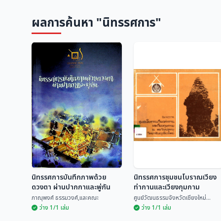
ผลการค้นหา "นิทรรศการ"
นิทรรศการบันทึกภาพด้วย
นิทรรศการชุมชนโบราณเวียง
ดวงตา ผ่านปากกาและพู่กัน
ท่ากานและเวียงกุมกาม
ภาณุพงศ์ ธรรมวงศ์,และคณะ
ศูนย์วัฒนธรรมจังหวัดเชียงใหม่...
ว่าง 1/1 เล่ม
ว่าง 1/1 เล่ม