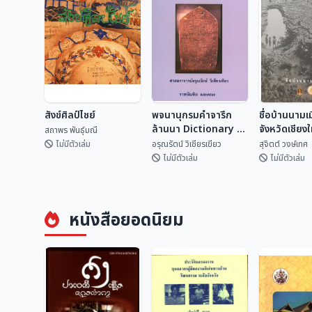
สังข์ศิลป์ไชย์
พจนานุกรมคำจารึก
ชื่อบ้านนามเ
ล้านนา Dictionary of
จังหวัดเชียง
สถาพร พันธุ์มณี
Lan Na
ไหน?
ไม่มีตัวเล่ม
อรุณรัตน์ วิเชียรเขียว
สุจิตต์ วงษ์เทศ
Inscriptional
ไม่มีตัวเล่ม
ไม่มีตัวเล่ม
Vocabulary
พจนานุกรมคำจารึก
ชื่อบ้านนามเ
สังข์ศิลป์ไชย์
ล้านนา Dictionary
จังหวัดเชียง
หนังสือยอดนิยม
of Lan Na
จากไหน?
สถาพร พันธุ์มณี
อรุณรัตน์ วิเชียรเขี...
สุจิตต์ วงษ์
Inscriptional
Vocabulary