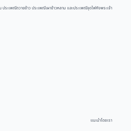
า เช่น ประเพณีถวายข้าว ประเพณีเผาข้าวหลาม และประเพณีจุดไฟหิงพระเจ้า
แนะนำโดยเรา