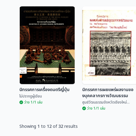
นิทรรศการชุมชนโบราณ
นิทรรศการบันทึกภาพ
เวียงท่ากานและเวียงกุม
ด้วยดวงตา ผ่านปากกา
กาม
ศูนย์วัฒนธรรมจังหวัด
และพู่กัน
ภาณุพงศ์ ธรรมวงศ์,และคณะ
เชียงใหม่...
นิทรรศการเครื่องดนตรีญี่ปุ่น
นิทรรศการเผยแพร่ผลงานขอ
งบุคคลากรทางวัฒนธรรม
ไม่ปรากฏผู้เขียน
ว่าง 1/1 เล่ม
ศูนย์วัฒนธรรมจังหวัดเชียงใหม่...
ว่าง 1/1 เล่ม
Showing
1
to
12
of
32
results