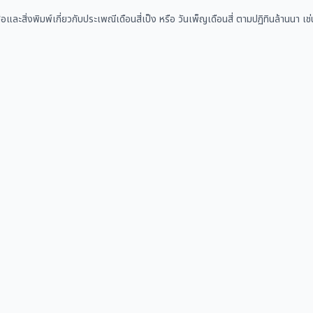
ือและสิ่งพิมพ์เกี่ยวกับประเพณีเดือนสี่เป็ง หรือ วันเพ็ญเดือนสี่ ตามปฏิทินล้านน