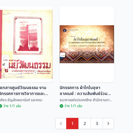
หลักสูตรฝึกอบรมเชิง
นิทรรศการเครื่องดนตรี
ปฏิบัติการ เรื่อง กาารจัด
ไทย
นิทรรศการทางวัฒนธรรม
สถาบันวัฒนธรรมศึกษา สำนัก
ศูนย์วัฒนธรรมแห่งประเทศไทย
งานคณ...
สำน...
ในหอวัฒนธรรมท้องถิ่น
เอกสารศูนย์วัฒนธรรม งาน
นิทรรศการ ผ้าไทในอุษา
นิทรรศการทางวิชาการและ
อาคเนย์ : ความสัมพันธ์ร่วม
วัฒนธรรมไทย
ทางเศรษฐกิจและวัฒนธรรม
ศศิธร ธัญลักษณานันท์ และคณะ
ธนาคารแห่งประเทศไทย สำนักงานภา...
ว่าง 1/1 เล่ม
ว่าง 1/1 เล่ม
1
2
3