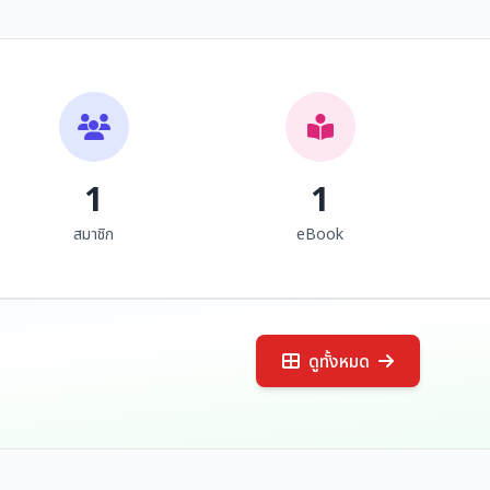
นิทรรศการ ผ้าไทในอุษา
เอกสารศูนย์วัฒนธรรม
อาคเนย์ : ความสัมพันธ์
งานนิทรรศการทาง
ร่วมทางเศรษฐกิจและ
ธนาคารแห่งประเทศไทย
วิชาการและวัฒนธรรม
ศศิธร ธัญลักษณานันท์ และคณะ
สำนักงานภา...
วัฒนธรรม
ไทย
1
1
สมาชิก
eBook
ดูทั้งหมด