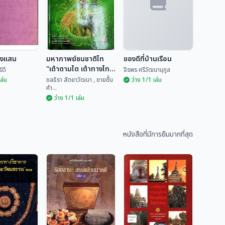
ยงแสน
มหากาพย์ชนชาติไท
ของดีที่บ้านเรือน
"เต้าตามไต เต้าทางไท"
์ดี
จีรพร ศรีวัฒนานุกูล
เล่ม 2
เล่ม
ชลธิรา สัตยาวัฒนา , ชายชื้น
ว่าง 1/1 เล่ม
คำ...
ว่าง 1/1 เล่ม
มหากาพย์ชนชาติไท
ียงแสน
"เต้าตามไต เต้าทาง
ของดีที่บ้านเรือน
ไท" เล่ม 2
หนังสือที่มีการยืมมากที่สุด
ันทร์ดี
ชลธิรา สัตยาวัฒนา ,...
จีรพร ศรีวัฒนานุกูล