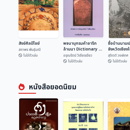
สังข์ศิลป์ไชย์
พจนานุกรมคำจารึก
ชื่อบ้านนามเ
ล้านนา Dictionary of
จังหวัดเชียง
สถาพร พันธุ์มณี
Lan Na
ไหน?
ไม่มีตัวเล่ม
อรุณรัตน์ วิเชียรเขียว
สุจิตต์ วงษ์เทศ
Inscriptional
ไม่มีตัวเล่ม
ไม่มีตัวเล่ม
Vocabulary
พจนานุกรมคำจารึก
ชื่อบ้านนามเ
สังข์ศิลป์ไชย์
ล้านนา Dictionary
จังหวัดเชียง
หนังสือยอดนิยม
of Lan Na
จากไหน?
สถาพร พันธุ์มณี
อรุณรัตน์ วิเชียรเขี...
สุจิตต์ วงษ์
Inscriptional
Vocabulary