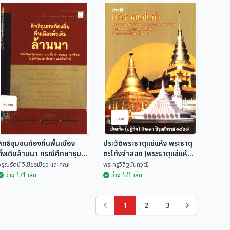
จารึกล้านนา ภาค ๑ เล่ม
โบราณสถานสำคัญของ
๑ จารึกจังหวัดเชียงราย
จังหวัดน่านที่ได้รับการ
น่าน พะเยา แพร่
คณะผู้รับผิดชอบโครงการวิจัย
ประกาศขึ้นทะเบียนของ
การ...
สมเจตน์ วิมลเกษม
กรมศิลปากร
สิทธิชุมชนท้องถิ่นพื้นเมือง
ประวัติพระธาตุแช่แห้ง พระธาตุ
ดั้งเดิมล้านนา กรณีศึกษาชุมชน
ตะโก้งจำลอง (พระธาตุแช่แห้ง
ลัวะ ยวน ลื้อ ปกาเกอญอ
น้อย) และตำนานพระธาตุเจ้าตะ
รุณรัตน์ วิเชียรเขียว และคณะ
พระครูวิสิฐนันทวุฒิ
(กะเหรี่ยง) ในจังหวัดน่าน
โก้ง (พระมหาเจดีย์ชเวดากอง)
ว่าง 1/1 เล่ม
ว่าง 1/1 เล่ม
เชียงราย และเชียงใหม่
1
2
3