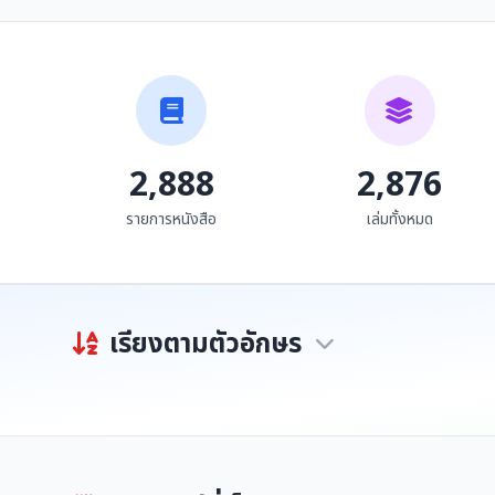
รายงานการขุดแต่งและ
เชิงปฏิบัติการ เรื่อง การ
บูรณะปฏิสังขรณ์กำแพง
อนุรักษ์และการจัดการสิ่ง
หน่วยอนุรักษ์สิ่งแวดล้อม
เมืองน่าน
เขมชาติ เทพไทย และคณะ
ศิลปกร...
แวดล้อมศิลปกรรมใน
จังหวัดน่าน
2,888
2,876
รายการหนังสือ
เล่มทั้งหมด
เรียงตามตัวอักษร