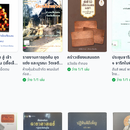
สู่ เจ้า
รายงานการขุดค้น ขุด
คร่าวเชียงแสนแตก
ประชุมจารึ
 (เชื้อเจ็ด
แต่ง และบูรณะ วัดเจดีย์
๑ จารึกในพ
ธวัชชัย ทำทอง
หลวง อำเภอเชียงแสน
เชียงแสน
้อเจ็ดตน
ห้างหุ้นส่วนจำกัด พรอนันท์
ว่าง 1/1 เล่ม
ฮันส์ เพนธ์ 
ก่อส...
ไทย...
จังหวัดเชียงราย
ว่าง 1/1 เล่ม
ว่าง 1/1 
ประชุมจา
 สู่ เจ้า
รายงานการขุดค้น
เล่ม ๑ จา
น (เชื้อ
ขุดแต่ง และบูรณะ วัด
คร่าวเชียงแสนแตก
ภัณฑ์ฯ เ
ฮันส์ เพ
เจดีย์หลวง อำเภอ
ชื้อเจ...
ห้างหุ้นส่วนจำกัด พร...
ธวัชชัย ทำทอง
เพ็ญ...
เชียงแสน จังหวัด
เชียงราย