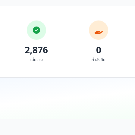
ร้องเพลงพื้นบ้านภาค
พิธีถวายเครื่องแกล้ม
เหนือ : การประพันธ์
เลี้ยงเจ้าหลวงเมืองน่าน
บทเพลงแห่งลุ่มน้ำ ปิง วัง
และเทวดาเมือง
ศรชัย เต็งรัตน์ล้อม
ธนาคารกสิกรไทย
ยม น่าน
2,876
0
เล่มว่าง
กำลังยืม