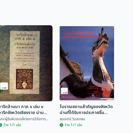
จารึกล้านนา ภาค ๑ เล่ม ๑
โบราณสถานสำคัญของจังหวัด
จารึกจังหวัดเชียงราย น่าน
น่านที่ได้รับการประกาศขึ้น
พะเยา แพร่
ทะเบียนของกรมศิลปากร
ณะผู้รับผิดชอบโครงการวิจัยการ...
สมเจตน์ วิมลเกษม
ว่าง 1/1 เล่ม
ว่าง 1/1 เล่ม