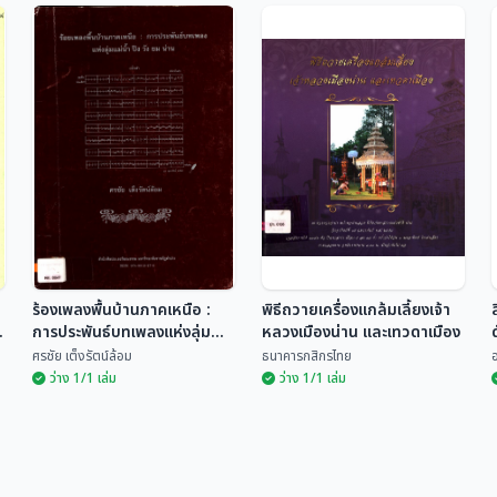
ประชุมจารึกล้านนา เล่ม ๕
การศึกษาและปริวรรต
จารึกในพิพิธภัณฑ์ฯ น่าน
จารึก จารึกพบที่อำเภอ
ฮันส์ เพนธ์ พรรณเพ็ญ เครือ
นาน้อยและอำเภอนาหมื่น
ยุทธพร นาคสุข
ไทย...
จังหวัดน่าน
ร้องเพลงพื้นบ้านภาคเหนือ :
พิธีถวายเครื่องแกล้มเลี้ยงเจ้า
ะ
การประพันธ์บทเพลงแห่งลุ่มน้ำ
หลวงเมืองน่าน และเทวดาเมือง
ปิง วัง ยม น่าน
ศรชัย เต็งรัตน์ล้อม
ธนาคารกสิกรไทย
อ
ว่าง 1/1 เล่ม
ว่าง 1/1 เล่ม