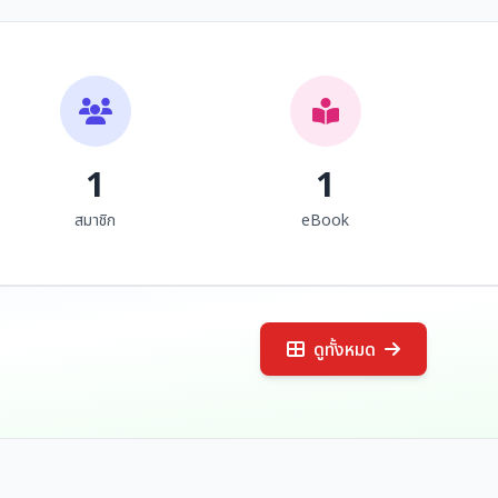
สิทธิชุมชนท้องถิ่นพื้น
ประวัติพระธาตุแช่แห้ง พระ
เมืองดั้งเดิมล้านนา กรณี
ธาตุตะโก้งจำลอง (พระ
ศึกษาชุมชนลัวะ ยวน ลื้อ
ธาตุแช่แห้งน้อย) และ
อรุณรัตน์ วิเชียรเขียว และคณะ
พระครูวิสิฐนันทวุฒิ
ปกาเกอญอ (กะเหรี่ยง) ใน
ตำนานพระธาตุเจ้าตะโก้ง
จังหวัดน่าน เชียงราย และ
(พระมหาเจดีย์ชเวดากอง)
เชียงใหม่
1
1
สมาชิก
eBook
ดูทั้งหมด