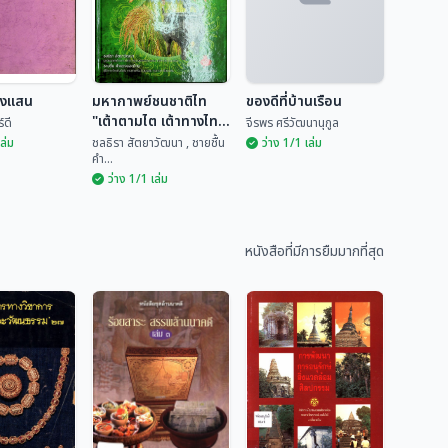
ยงแสน
มหากาพย์ชนชาติไท
ของดีที่บ้านเรือน
"เต้าตามไต เต้าทางไท"
์ดี
จีรพร ศรีวัฒนานุกูล
เล่ม 2
เล่ม
ชลธิรา สัตยาวัฒนา , ชายชื้น
ว่าง 1/1 เล่ม
คำ...
ว่าง 1/1 เล่ม
มหากาพย์ชนชาติไท
ียงแสน
"เต้าตามไต เต้าทาง
ของดีที่บ้านเรือน
ไท" เล่ม 2
หนังสือที่มีการยืมมากที่สุด
ันทร์ดี
ชลธิรา สัตยาวัฒนา ,...
จีรพร ศรีวัฒนานุกูล