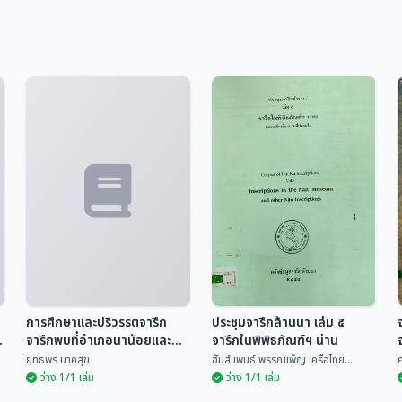
การศึกษาและปริวรรตจารึก
ประชุมจารึกล้านนา เล่ม ๕
จารึกพบที่อำเภอนาน้อยและ
จารึกในพิพิธภัณฑ์ฯ น่าน
อำเภอนาหมื่น จังหวัดน่าน
ยุทธพร นาคสุข
ฮันส์ เพนธ์ พรรณเพ็ญ เครือไทย...
ค
ว่าง 1/1 เล่ม
ว่าง 1/1 เล่ม