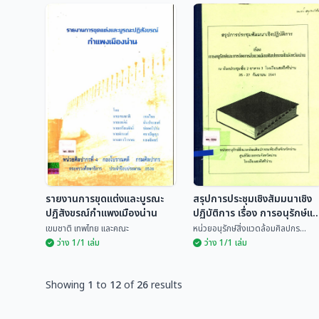
ตำนานวัดพระธาตุแช่แห้ง
ตำนานวัดพระธาตุแช่แห้ง
ฉบับพระสมุหพรหม และ
ฉบับพระสมุหพรหม และ
วรรณกรรมคร่าวฮ่ำ
วรรณกรรมคร่าวฮ่ำ
ศูนย์วัฒนธรรมจังหวัดน่าน
ศูนย์วัฒนธรรมจังหวัดน่าน
รายงานการขุดแต่งและบูรณะ
สรุปการประชุมเชิงสัมมนาเชิง
ปฏิสังขรณ์กำแพงเมืองน่าน
ปฏิบัติการ เรื่อง การอนุรักษ์แล
การจัดการสิ่งแวดล้อม
เขมชาติ เทพไทย และคณะ
หน่วยอนุรักษ์สิ่งแวดล้อมศิลปกร...
ศิลปกรรมในจังหวัดน่าน
ว่าง 1/1 เล่ม
ว่าง 1/1 เล่ม
Showing
1
to
12
of
26
results
สรุปการประชุมเชิงสัมมนา