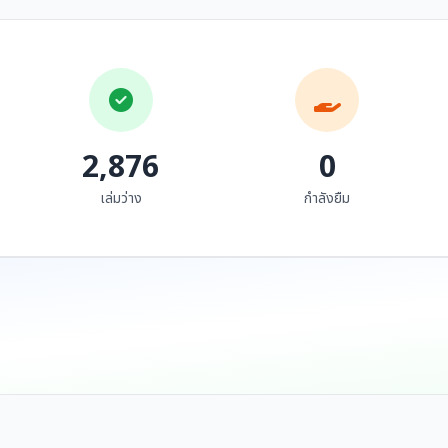
Past)
Past)
สถาบันภาษา ศิลปะและ
สถาบันภาษา ศิลปะและ
วัฒนธรรม มห...
วัฒนธรรม มห...
2,876
0
เล่มว่าง
กำลังยืม