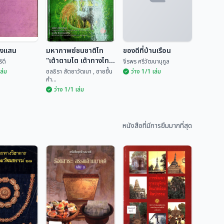
ยงแสน
มหากาพย์ชนชาติไท
ของดีที่บ้านเรือน
"เต้าตามไต เต้าทางไท"
์ดี
จีรพร ศรีวัฒนานุกูล
เล่ม 2
เล่ม
ชลธิรา สัตยาวัฒนา , ชายชื้น
ว่าง 1/1 เล่ม
คำ...
ว่าง 1/1 เล่ม
มหากาพย์ชนชาติไท
ียงแสน
"เต้าตามไต เต้าทาง
ของดีที่บ้านเรือน
ไท" เล่ม 2
หนังสือที่มีการยืมมากที่สุด
ันทร์ดี
ชลธิรา สัตยาวัฒนา ,...
จีรพร ศรีวัฒนานุกูล