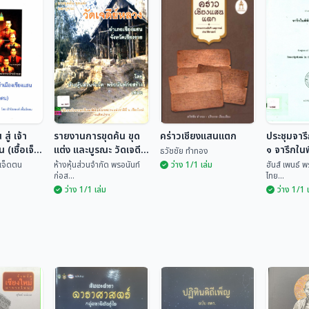
สู่ เจ้า
รายงานการขุดค้น ขุด
คร่าวเชียงแสนแตก
ประชุมจารึ
 (เชื้อเจ็ด
แต่ง และบูรณะ วัดเจดีย์
๑ จารึกในพ
ธวัชชัย ทำทอง
หลวง อำเภอเชียงแสน
เชียงแสน
้อเจ็ดตน
ห้างหุ้นส่วนจำกัด พรอนันท์
ว่าง 1/1 เล่ม
ฮันส์ เพนธ์ 
ก่อส...
ไทย...
จังหวัดเชียงราย
ว่าง 1/1 เล่ม
ว่าง 1/1 
ประชุมจา
 สู่ เจ้า
รายงานการขุดค้น
เล่ม ๑ จา
น (เชื้อ
ขุดแต่ง และบูรณะ วัด
คร่าวเชียงแสนแตก
ภัณฑ์ฯ เ
ฮันส์ เพ
เจดีย์หลวง อำเภอ
ชื้อเจ...
ห้างหุ้นส่วนจำกัด พร...
ธวัชชัย ทำทอง
เพ็ญ...
เชียงแสน จังหวัด
เชียงราย