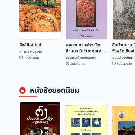
สังข์ศิลป์ไชย์
พจนานุกรมคำจารึก
ชื่อบ้านนามเ
ล้านนา Dictionary of
จังหวัดเชียง
สถาพร พันธุ์มณี
Lan Na
ไหน?
ไม่มีตัวเล่ม
อรุณรัตน์ วิเชียรเขียว
สุจิตต์ วงษ์เทศ
Inscriptional
ไม่มีตัวเล่ม
ไม่มีตัวเล่ม
Vocabulary
พจนานุกรมคำจารึก
ชื่อบ้านนามเ
สังข์ศิลป์ไชย์
ล้านนา Dictionary
จังหวัดเชียง
หนังสือยอดนิยม
of Lan Na
จากไหน?
สถาพร พันธุ์มณี
อรุณรัตน์ วิเชียรเขี...
สุจิตต์ วงษ์
Inscriptional
Vocabulary