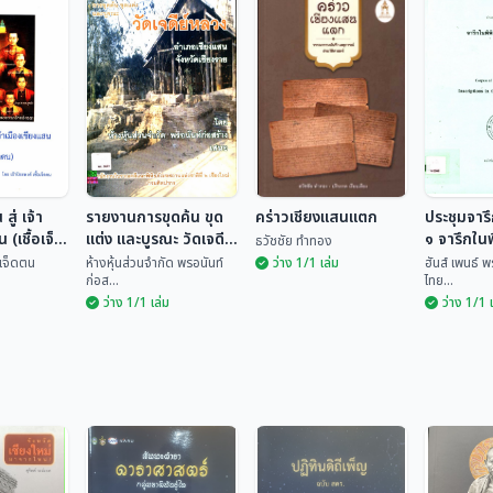
สู่ เจ้า
รายงานการขุดค้น ขุด
คร่าวเชียงแสนแตก
ประชุมจารึ
 (เชื้อเจ็ด
แต่ง และบูรณะ วัดเจดีย์
๑ จารึกในพ
ธวัชชัย ทำทอง
หลวง อำเภอเชียงแสน
เชียงแสน
้อเจ็ดตน
ห้างหุ้นส่วนจำกัด พรอนันท์
ว่าง 1/1 เล่ม
ฮันส์ เพนธ์ 
ก่อส...
ไทย...
จังหวัดเชียงราย
ว่าง 1/1 เล่ม
ว่าง 1/1 
ประชุมจา
 สู่ เจ้า
รายงานการขุดค้น
เล่ม ๑ จา
น (เชื้อ
ขุดแต่ง และบูรณะ วัด
คร่าวเชียงแสนแตก
ภัณฑ์ฯ เ
ฮันส์ เพ
เจดีย์หลวง อำเภอ
ชื้อเจ...
ห้างหุ้นส่วนจำกัด พร...
ธวัชชัย ทำทอง
เพ็ญ...
เชียงแสน จังหวัด
เชียงราย