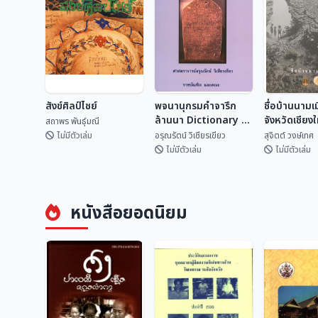
สังข์ศิลป์ไชย์
พจนานุกรมคำจารึก
ชื่อบ้านนามเ
ล้านนา Dictionary of
จังหวัดเชียง
สถาพร พันธุ์มณี
Lan Na
ไหน?
ไม่มีตัวเล่ม
อรุณรัตน์ วิเชียรเขียว
สุจิตต์ วงษ์เทศ
Inscriptional
ไม่มีตัวเล่ม
ไม่มีตัวเล่ม
Vocabulary
พจนานุกรมคำจารึก
ชื่อบ้านนามเ
สังข์ศิลป์ไชย์
ล้านนา Dictionary
จังหวัดเชียง
หนังสือยอดนิยม
of Lan Na
จากไหน?
สถาพร พันธุ์มณี
อรุณรัตน์ วิเชียรเขี...
สุจิตต์ วงษ์
Inscriptional
Vocabulary