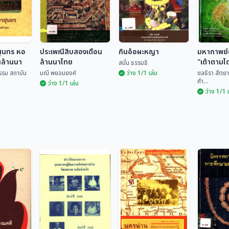
สุนทร หอ
ประเพณีสิบสองเดือน
กินอ้อผะหญา
มหากาพย์
นล้านนา
ล้านนาไทย
"เต้าตามไ
สนั่น ธรรมธิ
เล่ม 2
รรม สถาบัน
มณี พยอมยงค์
ว่าง 1/1 เล่ม
ชลธิรา สัตยา
คำ...
ว่าง 1/1 เล่ม
ว่าง 1/1 
รสุนทร หอ
านล้านนา
ประเพณีสิบสองเดือน
มหากาพย
ล้านนาไทย
กินอ้อผะหญา
"เต้าตาม
ฒนธรรม
ไท" เล่ม 
มณี พยอมยงค์
สนั่น ธรรมธิ
ชลธิรา สั