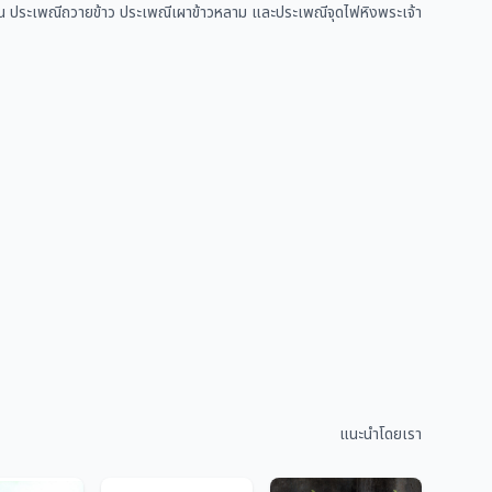
า เช่น ประเพณีถวายข้าว ประเพณีเผาข้าวหลาม และประเพณีจุดไฟหิงพระเจ้า
แนะนำโดยเรา