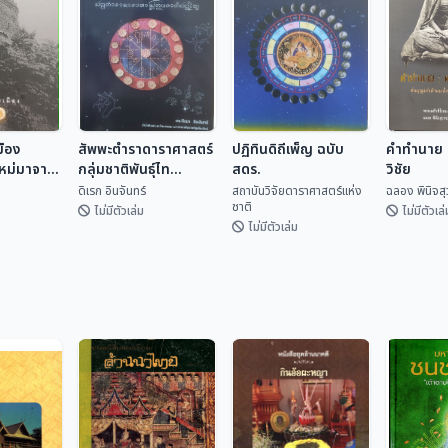
มือง
สัพพะตำราดาราศาสตร์
ปฏิทินดิถีเพ็ญ ฉบับ
คำทำนาย ค
ใหม่มาจาก
กลุ่มชาติพันธุ์ไท
สดร.
วิชัย
(ปริวรรตจากคัมภีร์ใบ
ดิเรก อินจันทร์
สถาบันวิจัยดาราศาสตร์แห่ง
ฉลอง พินิจส
ชาติ
ลานและพับสา)
ไม่มีตัวเล่ม
ไม่มีตัวเล่
ไม่มีตัวเล่ม
ปฏิทินดิถีเพ็ญ ฉบับ
มือง
สัพพะตำรา
สดร.
คำทำนาย 
ใหม่มา
ดาราศาสตร์กลุ่ม
วิชัย
สถาบันวิจัยดารา
ชาติพันธุ์ไท (ปริวรรต
เทศ
ดิเรก อินจันทร์
ศาสตร...
ฉลอง พิน
จากคัมภีร์ใบลานและ
พับสา)