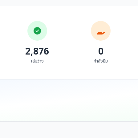
วรรณพิมพ์ล้านนา
ซอวรรณกรรมพื้นบ้าน
วรรณกรรมที่ตีพิมพ์ด้วย
ล้านนา
อักษรธรรมล้านนา 60
จีรยุทธ ไชยจารุวณิช
อินตา เลาคำ
เล่ม
2,876
0
เล่มว่าง
กำลังยืม