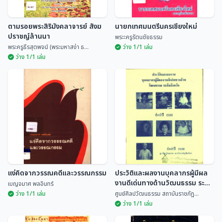
ตามรอยพระสิริมังคลาจารย์ สังฆ
นายกเทศมนตรีนครเชียงใหม่
ปราชญ์ล้านนา
พระะครูรัตนชัยธรรม
พระครูธีรสุตพจน์ (พระมหาสง่า ธ...
ว่าง 1/1 เล่ม
ว่าง 1/1 เล่ม
ตามรอยพระสิริมังคลาจารย์ สังฆ
ปราชญ์ล้านนา
นายกเทศมนตรีนครเชียงใหม่
พระครูธีรสุตพจน์ (พร...
พระะครูรัตนชัยธรรม
แง่คิดจากวรรณคดีและวรรณกรรม
ประวัติและผลงานบุคลากรผู้มีผล
งานดีเด่นทางด้านวัฒนธรรม ระดับ
เบญจมาศ พลอินทร์
จังหวัด ประจำปี 2535
ว่าง 1/1 เล่ม
ศูนย์ศิลปวัฒนธรรม สถาบันราชภัฏ...
ว่าง 1/1 เล่ม