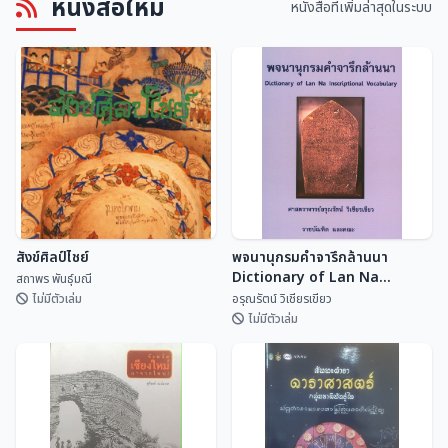
หนังสือใหม่
ศิลปกรรมฝีมือช่างพื้นบ้านวัดทราย
แหล่งศิลปกรรมอำเภอพุนพิน
หนังสือที่เพิ่มล่าสุดในระบบ
งาม อำเภอหล่มเก่า จังหวัด
สำนักศิลปะและวัฒนธรร...
หน่วยอนุรักษ์สิ่งแวด...
เพชรบูรณ์
สังข์ศิลป์ไชย์
พจนานุกรมคำจารึกล้านนา
Dictionary of Lan Na
สถาพร พันธุ์มณี
Inscriptional Vocabulary
ไม่มีตัวเล่ม
อรุณรัตน์ วิเชียรเขียว
ไม่มีตัวเล่ม
พจนานุกรมคำจารึกล้านนา
สังข์ศิลป์ไชย์
Dictionary of Lan Na
Inscriptional Vocabulary
สถาพร พันธุ์มณี
อรุณรัตน์ วิเชียรเขี...