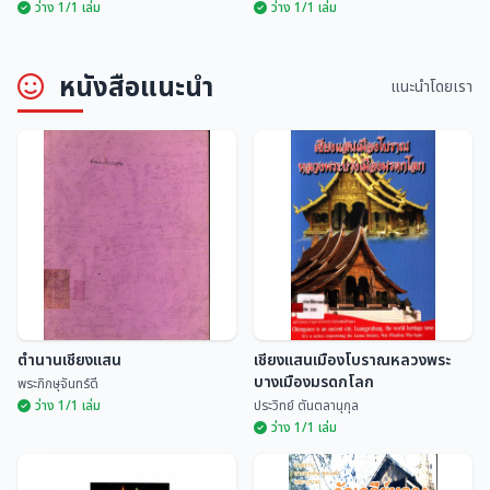
ว่าง 1/1 เล่ม
ว่าง 1/1 เล่ม
หนังสือแนะนำ
แนะนำโดยเรา
ประเพณีสิบสองเดือนนครลำปาง
ประเพณีสิบสองเดือนล้านนาไทย
อนุกูล ศิริพันธุ์
มณี พยอมยงค์
ตำนานเชียงแสน
เชียงแสนเมืองโบราณหลวงพระ
บางเมืองมรดกโลก
พระภิกษุจันทร์ดี
ว่าง 1/1 เล่ม
ประวิทย์ ตันตลานุกุล
ว่าง 1/1 เล่ม
เชียงแสนเมืองโบราณหลวงพระ