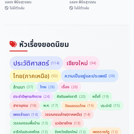
ฉลอง พินิจสุวรรณ
ฉลอง พินิจสุวรรณ
ไม่มีตัวเล่ม
ไม่มีตัวเล่ม
มิตรภาพไทย-จีน ยิ่งยืนนาน
เที่ยวทะลุฟ้าศิลปะที่สหรัฐอเมริกา
ฉลอง พินิจสุวรรณ
ฉลอง พินิจสุวรรณ
หัวเรื่องยอดนิยม
ประวัติศาสตร์
เชียงใหม่
(114)
(94)
ไทย(ภาคเหนือ)
ความเป็นอยู่และประเพณี
(92)
(38)
ล้านนา
ไทย
เรื่อง
(37)
(28)
(26)
ประจำปีพุทธศักราช
(24)
ศิลปินแห่งชาติ
(20)
ครั้งที่
(19)
สารานุกรม
(18)
พ.ศ.
(17)
(16)
(15)
วัฒนธรรมไทย
ประจำปี
(14)
(14)
เพชรล้านนา
วรรณกรรมไทย(ภาคเหนือ)
(13)
(13)
วรรณกรรมพื้นบ้าน
นวนิยายไทย
(13)
(12)
(12)
จารึกในประเทศไทย
จังหวัดเชียงใหม่
เพชรราชภัฏ