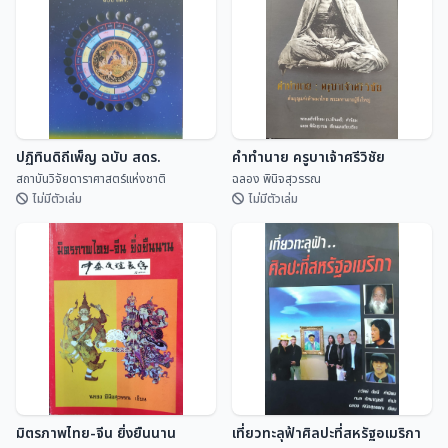
ลานและพับสา)
สุจิตต์ วงษ์เทศ
ดิเรก อินจันทร์
ปฏิทินดิถีเพ็ญ ฉบับ สดร.
คำทำนาย ครูบาเจ้าศรีวิชัย
สถาบันวิจัยดาราศาสตร์แห่งชาติ
ฉลอง พินิจสุวรรณ
ไม่มีตัวเล่ม
ไม่มีตัวเล่ม
ปฏิทินดิถีเพ็ญ ฉบับ สดร.
คำทำนาย ครูบาเจ้าศรีวิชัย
สถาบันวิจัยดาราศาสตร...
ฉลอง พินิจสุวรรณ
มิตรภาพไทย-จีน ยิ่งยืนนาน
เที่ยวทะลุฟ้าศิลปะที่สหรัฐอเมริกา