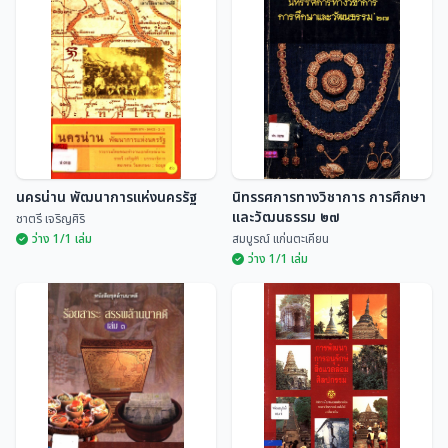
แง่คิดจากวรรณคดีและ
ประวัติและผลงานบุคลากรผู้มีผล
วรรณกรรม
งานดีเด่นทางด้านวัฒนธรรม
ระดับจังหวัด ประจำปี 2535
เบญจมาศ พลอินทร์
ศูนย์ศิลปวัฒนธรรม สถ...
นครน่าน พัฒนาการแห่งนครรัฐ
นิทรรศการทางวิชาการ การศึกษา
และวัฒนธรรม ๒๗
ชาตรี เจริญศิริ
ว่าง 1/1 เล่ม
สมบูรณ์ แก่นตะเคียน
ว่าง 1/1 เล่ม
นิทรรศการทางวิชาการ การศึกษา
นครน่าน พัฒนาการแห่งนครรัฐ
และวัฒนธรรม ๒๗
ชาตรี เจริญศิริ
สมบูรณ์ แก่นตะเคียน