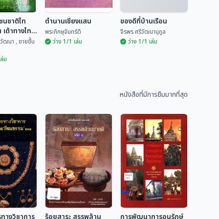
ชนชาติไท
ตำนานเชียงแสน
ของดีที่บ้านเรือน
ต เต้าทางไท"
พระภิกษุจันทร์ดี
จีรพร ศรีวัฒนานุกูล
วัฒนา , ชายชื้น
ว่าง 1/1 เล่ม
ว่าง 1/1 เล่ม
เล่ม
์ชนชาติไท
ไต เต้าทาง
ตำนานเชียงแสน
ของดีที่บ้านเรือน
2
หนังสือที่มีการยืมมากที่สุด
ตยาวัฒนา ,...
พระภิกษุจันทร์ดี
จีรพร ศรีวัฒนานุกูล
รทางวิชาการ
ร้อยสาระ สรรพล้าน
การพัฒนาการอนุรักษ์