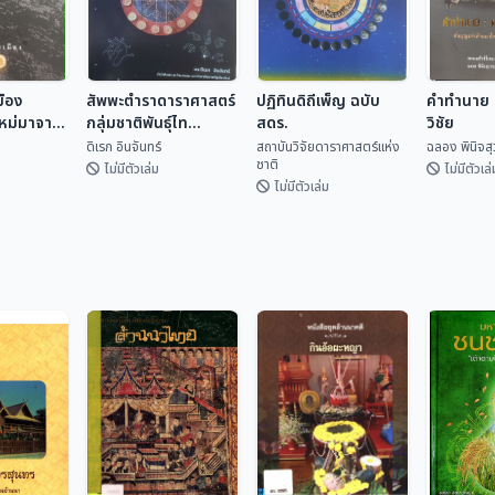
มือง
สัพพะตำราดาราศาสตร์
ปฏิทินดิถีเพ็ญ ฉบับ
คำทำนาย ค
ใหม่มาจาก
กลุ่มชาติพันธุ์ไท
สดร.
วิชัย
(ปริวรรตจากคัมภีร์ใบ
ดิเรก อินจันทร์
สถาบันวิจัยดาราศาสตร์แห่ง
ฉลอง พินิจส
ชาติ
ลานและพับสา)
ไม่มีตัวเล่ม
ไม่มีตัวเล่
ไม่มีตัวเล่ม
ปฏิทินดิถีเพ็ญ ฉบับ
มือง
สัพพะตำรา
สดร.
คำทำนาย 
ใหม่มา
ดาราศาสตร์กลุ่ม
วิชัย
สถาบันวิจัยดารา
ชาติพันธุ์ไท (ปริวรรต
เทศ
ดิเรก อินจันทร์
ศาสตร...
ฉลอง พิน
จากคัมภีร์ใบลานและ
พับสา)