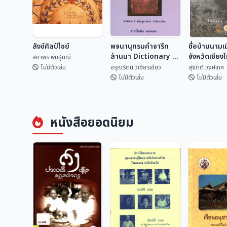
สังข์ศิลป์ไชย์
พจนานุกรมคำจารึก
ชื่อบ้านนามเ
ล้านนา Dictionary of
จังหวัดเชียง
สถาพร พันธุ์มณี
Lan Na
ไหน?
ไม่มีตัวเล่ม
อรุณรัตน์ วิเชียรเขียว
สุจิตต์ วงษ์เทศ
Inscriptional
ไม่มีตัวเล่ม
ไม่มีตัวเล่ม
Vocabulary
พจนานุกรมคำจารึก
ชื่อบ้านนามเ
สังข์ศิลป์ไชย์
ล้านนา Dictionary
จังหวัดเชียง
หนังสือยอดนิยม
of Lan Na
จากไหน?
สถาพร พันธุ์มณี
อรุณรัตน์ วิเชียรเขี...
สุจิตต์ วงษ์
Inscriptional
Vocabulary