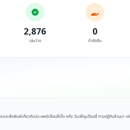
2,876
0
เล่มว่าง
กำลังยืม
ือและสิ่งพิมพ์เกี่ยวกับประเพณีเดือนสี่เป็ง หรือ วันเพ็ญเดือนสี่ ตามปฏิทินล้านน