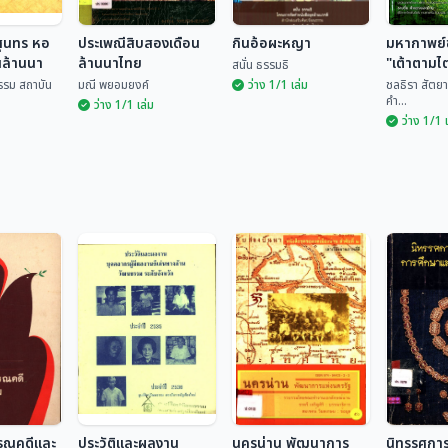
สุนทร หอ
ประเพณีสิบสองเดือน
กินอ้อผะหญา
มหากาพย์
นล้านนา
ล้านนาไทย
"เต้าตามไ
สนั่น ธรรมธิ
เล่ม 2
รรม สถาบัน
มณี พยอมยงค์
ว่าง 1/1 เล่ม
ชลธิรา สัตยา
คำ...
ว่าง 1/1 เล่ม
ว่าง 1/1 
รสุนทร หอ
านล้านนา
ประเพณีสิบสองเดือน
มหากาพย
ล้านนาไทย
กินอ้อผะหญา
"เต้าตาม
ฒนธรรม
ไท" เล่ม 
มณี พยอมยงค์
สนั่น ธรรมธิ
ชลธิรา สั
รรณคดีและ
ประวัติและผลงาน
นครน่าน พัฒนาการ
นิทรรศกา