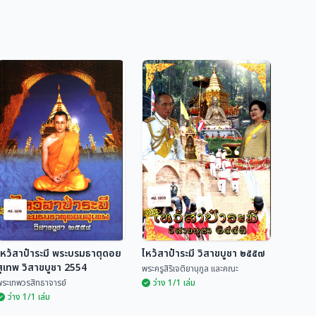
ไหว้สาป๋าระมี พระบรมธาตุดอย
ไหว้สาป๋าระมี วิสาขบูชา ๒๕๕๗
สุเทพ วิสาขบูชา 2554
พระครูสิริเจติยานุกูล และคณะ
พระเทพวรสิทธาจารย์
ว่าง 1/1 เล่ม
ว่าง 1/1 เล่ม