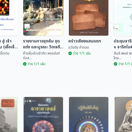
สู่ เจ้า
รายงานการขุดค้น ขุด
คร่าวเชียงแสนแตก
ประชุมจารึ
 (เชื้อเจ็ด
แต่ง และบูรณะ วัดเจดีย์
๑ จารึกในพ
ธวัชชัย ทำทอง
หลวง อำเภอเชียงแสน
เชียงแสน
้อเจ็ดตน
ห้างหุ้นส่วนจำกัด พรอนันท์
ว่าง 1/1 เล่ม
ฮันส์ เพนธ์ 
ก่อส...
ไทย...
จังหวัดเชียงราย
ว่าง 1/1 เล่ม
ว่าง 1/1 
ประชุมจา
 สู่ เจ้า
รายงานการขุดค้น
เล่ม ๑ จา
น (เชื้อ
ขุดแต่ง และบูรณะ วัด
คร่าวเชียงแสนแตก
ภัณฑ์ฯ เ
ฮันส์ เพ
เจดีย์หลวง อำเภอ
ชื้อเจ...
ห้างหุ้นส่วนจำกัด พร...
ธวัชชัย ทำทอง
เพ็ญ...
เชียงแสน จังหวัด
เชียงราย