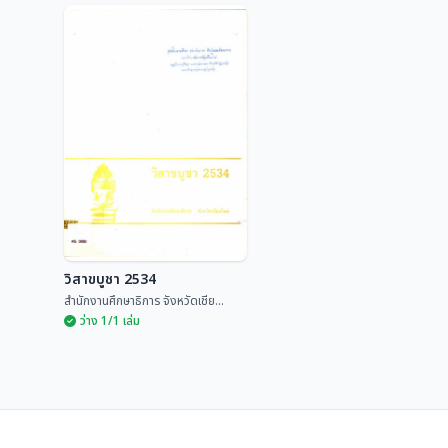
ไหว้สาป๋าระมี วิสาขบูชา
ไหว้สาป๋าระมี พระบรมธาตุ
๒๕๖๑ พระบรมธาตุดอยสุ
ดอยสุเทพ วิสาขบูชา
เทพ
2550
มูลนิธิพระบรมธาตุดอยสุเทพ
พระเทพวรสิทธาจารย์
วิสาขบูชา 2534
สำนักงานศึกษาธิการ จังหวัดเชีย...
ว่าง 1/1 เล่ม