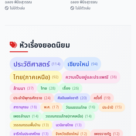
ฉลอง พินิจสุวรรณ
ฉลอง พินิจสุวรรณ
ไม่มีตัวเล่ม
ไม่มีตัวเล่ม
มิตรภาพไทย-จีน ยิ่งยืนนาน
เที่ยวทะลุฟ้าศิลปะที่สหรัฐอเมริกา
ฉลอง พินิจสุวรรณ
ฉลอง พินิจสุวรรณ
หัวเรื่องยอดนิยม
ประวัติศาสตร์
เชียงใหม่
(114)
(94)
ไทย(ภาคเหนือ)
ความเป็นอยู่และประเพณี
(92)
(38)
ล้านนา
ไทย
เรื่อง
(37)
(28)
(26)
ประจำปีพุทธศักราช
(24)
ศิลปินแห่งชาติ
(20)
ครั้งที่
(19)
สารานุกรม
(18)
พ.ศ.
(17)
(16)
(15)
วัฒนธรรมไทย
ประจำปี
(14)
(14)
เพชรล้านนา
วรรณกรรมไทย(ภาคเหนือ)
(13)
(13)
วรรณกรรมพื้นบ้าน
นวนิยายไทย
(13)
(12)
(12)
จารึกในประเทศไทย
จังหวัดเชียงใหม่
เพชรราชภัฏ