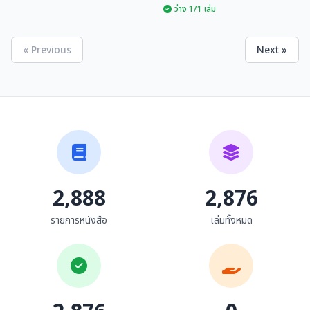
(ดนตรีพื้นบ้าน)
ว่าง 1/1 เล่ม
« Previous
Next »
อนุสรณ์งานพระราชทาน
ชีวิตและผลงานของศิลปิน
เพลิงศพ นายไชยลังกา
แห่งชาติ
เครือเสน ศิลปินแห่งชาติ
สำนักงานคณะกรรมการวัฒนธรรม
หอสมุดแห่งชาติ กรมศิลปากร
แห่ง...
สาขาศิลปะการแสดง (ดนตรี
พื้นบ้าน)
2,888
2,876
รายการหนังสือ
เล่มทั้งหมด