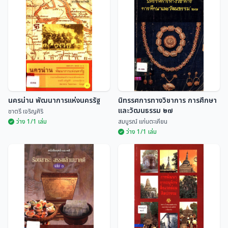
แง่คิดจากวรรณคดีและ
ประวัติและผลงานบุคลากรผู้มีผล
วรรณกรรม
งานดีเด่นทางด้านวัฒนธรรม
ระดับจังหวัด ประจำปี 2535
เบญจมาศ พลอินทร์
ศูนย์ศิลปวัฒนธรรม สถ...
นครน่าน พัฒนาการแห่งนครรัฐ
นิทรรศการทางวิชาการ การศึกษา
และวัฒนธรรม ๒๗
ชาตรี เจริญศิริ
ว่าง 1/1 เล่ม
สมบูรณ์ แก่นตะเคียน
ว่าง 1/1 เล่ม
นิทรรศการทางวิชาการ การศึกษา
นครน่าน พัฒนาการแห่งนครรัฐ
และวัฒนธรรม ๒๗
ชาตรี เจริญศิริ
สมบูรณ์ แก่นตะเคียน