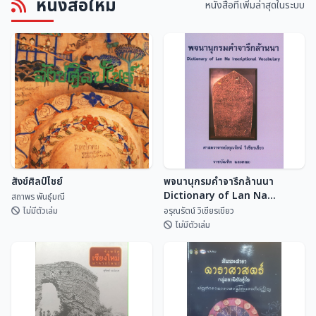
หนังสือใหม่
ศิลปกรรมฝีมือช่างพื้นบ้านวัดทราย
แหล่งศิลปกรรมอำเภอพุนพิน
หนังสือที่เพิ่มล่าสุดในระบบ
งาม อำเภอหล่มเก่า จังหวัด
สำนักศิลปะและวัฒนธรร...
หน่วยอนุรักษ์สิ่งแวด...
เพชรบูรณ์
สังข์ศิลป์ไชย์
พจนานุกรมคำจารึกล้านนา
Dictionary of Lan Na
สถาพร พันธุ์มณี
Inscriptional Vocabulary
ไม่มีตัวเล่ม
อรุณรัตน์ วิเชียรเขียว
ไม่มีตัวเล่ม
พจนานุกรมคำจารึกล้านนา
สังข์ศิลป์ไชย์
Dictionary of Lan Na
Inscriptional Vocabulary
สถาพร พันธุ์มณี
อรุณรัตน์ วิเชียรเขี...