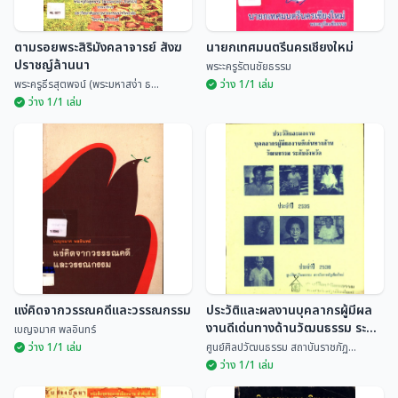
ตามรอยพระสิริมังคลาจารย์ สังฆ
นายกเทศมนตรีนครเชียงใหม่
ปราชญ์ล้านนา
พระะครูรัตนชัยธรรม
พระครูธีรสุตพจน์ (พระมหาสง่า ธ...
ว่าง 1/1 เล่ม
ว่าง 1/1 เล่ม
ตามรอยพระสิริมังคลาจารย์ สังฆ
ปราชญ์ล้านนา
นายกเทศมนตรีนครเชียงใหม่
พระครูธีรสุตพจน์ (พร...
พระะครูรัตนชัยธรรม
แง่คิดจากวรรณคดีและวรรณกรรม
ประวัติและผลงานบุคลากรผู้มีผล
งานดีเด่นทางด้านวัฒนธรรม ระดับ
เบญจมาศ พลอินทร์
จังหวัด ประจำปี 2535
ว่าง 1/1 เล่ม
ศูนย์ศิลปวัฒนธรรม สถาบันราชภัฏ...
ว่าง 1/1 เล่ม