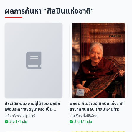
ผลการค้นหา "ศิลปินแห่งชาติ"
ประวัติและผลงานผู้ได้รับเสนอชื่อ
พยอม สีนะวัฒน์ ศิลปินแห่งชาติ
เพื่อประกาศเชิดชูเกียรติ เป็น
สาขาทัศนศิลป์ (ศิลปะงานผ้า)
ศิลปินแห่งชาติ ประจำปีพ.ศ.2544
เฉลิมศรี พรหมสุวรรณ์
มณเฑียร ตั้งศิริพัฒน์
ว่าง 1/1 เล่ม
ว่าง 1/1 เล่ม