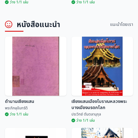
ว่าง 1/1 เล่ม
ว่าง 1/1 เล่ม
หนังสือแนะนำ
แนะนำโดยเรา
ประเพณีสิบสองเดือนนครลำปาง
ประเพณีสิบสองเดือนล้านนาไทย
อนุกูล ศิริพันธุ์
มณี พยอมยงค์
ตำนานเชียงแสน
เชียงแสนเมืองโบราณหลวงพระ
บางเมืองมรดกโลก
พระภิกษุจันทร์ดี
ว่าง 1/1 เล่ม
ประวิทย์ ตันตลานุกุล
ว่าง 1/1 เล่ม
เชียงแสนเมืองโบราณหลวงพระ