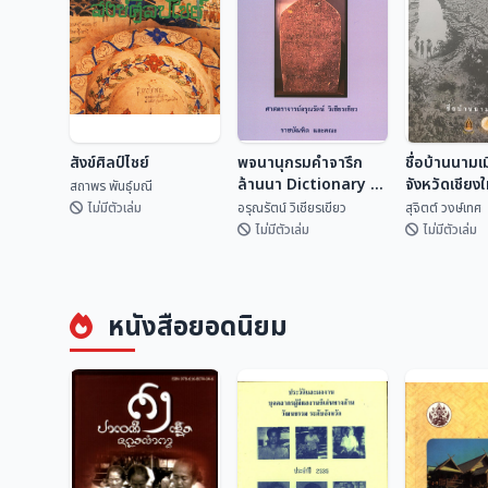
สังข์ศิลป์ไชย์
พจนานุกรมคำจารึก
ชื่อบ้านนามเ
ล้านนา Dictionary of
จังหวัดเชียง
สถาพร พันธุ์มณี
Lan Na
ไหน?
ไม่มีตัวเล่ม
อรุณรัตน์ วิเชียรเขียว
สุจิตต์ วงษ์เทศ
Inscriptional
ไม่มีตัวเล่ม
ไม่มีตัวเล่ม
Vocabulary
พจนานุกรมคำจารึก
ชื่อบ้านนามเ
สังข์ศิลป์ไชย์
ล้านนา Dictionary
จังหวัดเชียง
หนังสือยอดนิยม
of Lan Na
จากไหน?
สถาพร พันธุ์มณี
อรุณรัตน์ วิเชียรเขี...
สุจิตต์ วงษ์
Inscriptional
Vocabulary