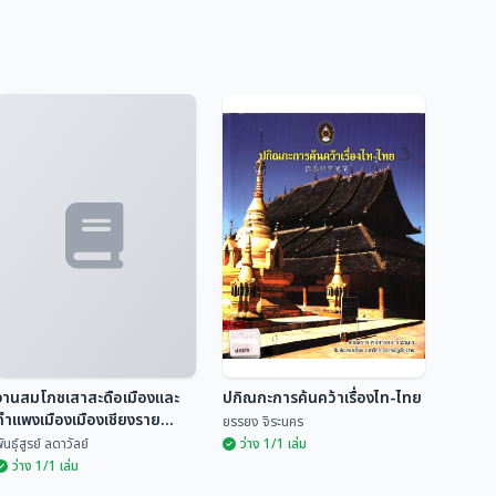
งานสมโภชเสาสะดือเมืองและ
ปกิณกะการค้นคว้าเรื่องไท-ไทย
กำแพงเมืองเมืองเชียงราย
ยรรยง จิระนคร
๒๑-๓๑ มกราคม ๒๕๓๑
ันธุ์สูรย์ ลดาวัลย์
ว่าง 1/1 เล่ม
ว่าง 1/1 เล่ม