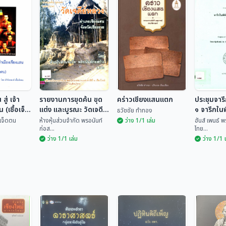
สู่ เจ้า
รายงานการขุดค้น ขุด
คร่าวเชียงแสนแตก
ประชุมจารึ
 (เชื้อเจ็ด
แต่ง และบูรณะ วัดเจดีย์
๑ จารึกในพ
ธวัชชัย ทำทอง
หลวง อำเภอเชียงแสน
เชียงแสน
้อเจ็ดตน
ห้างหุ้นส่วนจำกัด พรอนันท์
ว่าง 1/1 เล่ม
ฮันส์ เพนธ์ 
ก่อส...
ไทย...
จังหวัดเชียงราย
ว่าง 1/1 เล่ม
ว่าง 1/1 
ประชุมจา
 สู่ เจ้า
รายงานการขุดค้น
เล่ม ๑ จา
น (เชื้อ
ขุดแต่ง และบูรณะ วัด
คร่าวเชียงแสนแตก
ภัณฑ์ฯ เ
ฮันส์ เพ
เจดีย์หลวง อำเภอ
ชื้อเจ...
ห้างหุ้นส่วนจำกัด พร...
ธวัชชัย ทำทอง
เพ็ญ...
เชียงแสน จังหวัด
เชียงราย