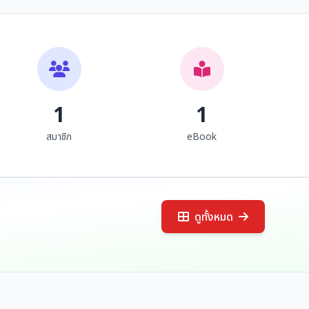
๑ จารึกจังหวัดเชียงราย
๑๓ จารึกในจังหวัด
น่าน พะเยา แพร่
เชียงราย
คณะผู้รับผิดชอบโครงการวิจัย
ศรีเลา เกษพรหม อภิรดี เตชะ
การ...
ศิริ...
1
1
สมาชิก
eBook
ดูทั้งหมด