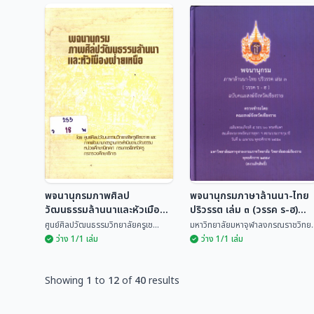
สารัตถะ ณ เชียงใหม่ ใน
สารัตถะ ณ เชียงใหม่ ใน
เมืองเชียงราย
เมืองเชียงราย
อภิชิต ศิริชัย
อภิชิต ศิริชัย
พจนานุกรมภาพศิลป
พจนานุกรมภาษาล้านนา-ไทย
วัฒนธรรมล้านนาและหัวเมือง
ปริวรรต เล่ม ๓ (วรรค ร-ฮ)
ฝ่ายเหนือ
ฉบับคณะสงฆ์จังหวัดเชียงราย
ศูนย์ศิลปวัฒนธรรมวิทยาลัยครูเช...
มหาวิทยาลัยมหาจุฬาลงกรณราชวิทย..
ว่าง 1/1 เล่ม
ว่าง 1/1 เล่ม
Showing
1
to
12
of
40
results
พจนานุกรมภาพศิลป
พจนานุกรมภาษาล้านนา-