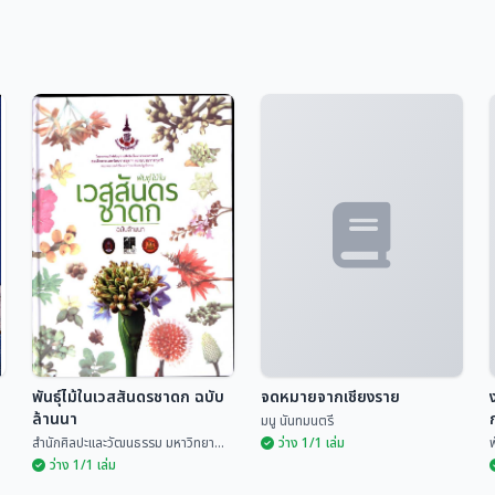
พันธุ์ไม้ในเวสสันดรชาดก ฉบับ
จดหมายจากเชียงราย
ล้านนา
มนู นันทมนตรี
สำนักศิลปะและวัฒนธรรม มหาวิทยา...
ว่าง 1/1 เล่ม
พ
ว่าง 1/1 เล่ม