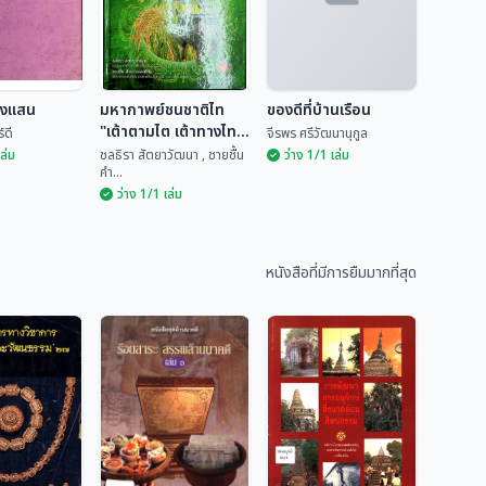
ยงแสน
มหากาพย์ชนชาติไท
ของดีที่บ้านเรือน
"เต้าตามไต เต้าทางไท"
์ดี
จีรพร ศรีวัฒนานุกูล
เล่ม 2
เล่ม
ชลธิรา สัตยาวัฒนา , ชายชื้น
ว่าง 1/1 เล่ม
คำ...
ว่าง 1/1 เล่ม
มหากาพย์ชนชาติไท
ียงแสน
"เต้าตามไต เต้าทาง
ของดีที่บ้านเรือน
ไท" เล่ม 2
หนังสือที่มีการยืมมากที่สุด
ันทร์ดี
ชลธิรา สัตยาวัฒนา ,...
จีรพร ศรีวัฒนานุกูล