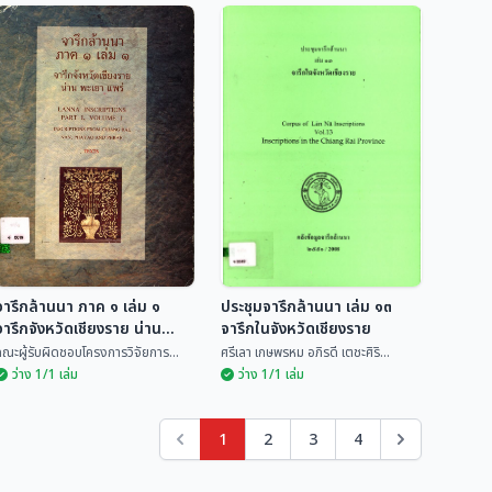
งานสมโภชเสาสะดือเมือง
ปกิณกะการค้นคว้าเรื่อง
และกำแพงเมืองเมือง
ไท-ไทย
เชียงราย ๒๑-๓๑ มกราคม
พันธุ์สูรย์ ลดาวัลย์
ยรรยง จิระนคร
๒๕๓๑
จารึกล้านนา ภาค ๑ เล่ม ๑
ประชุมจารึกล้านนา เล่ม ๑๓
จารึกจังหวัดเชียงราย น่าน
จารึกในจังหวัดเชียงราย
พะเยา แพร่
ณะผู้รับผิดชอบโครงการวิจัยการ...
ศรีเลา เกษพรหม อภิรดี เตชะศิริ...
ว่าง 1/1 เล่ม
ว่าง 1/1 เล่ม
1
2
3
4
จารึกล้านนา ภาค ๑ เล่ม
ประชุมจารึกล้านนา เล่ม