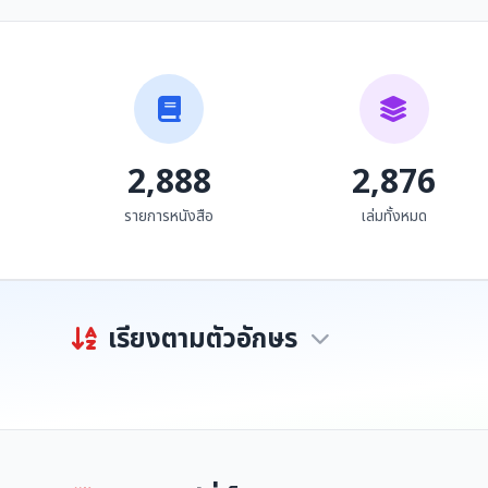
วัฒนธรรมล้านนาและหัว
ไทย ปริวรรต เล่ม ๓
เมืองฝ่ายเหนือ
(วรรค ร-ฮ) ฉบับคณะสงฆ์
ศูนย์ศิลปวัฒนธรรมวิทยาลัยครู
มหาวิทยาลัยมหาจุฬาลงกรณ
เช...
ราชวิทย...
จังหวัดเชียงราย
2,888
2,876
รายการหนังสือ
เล่มทั้งหมด
เรียงตามตัวอักษร