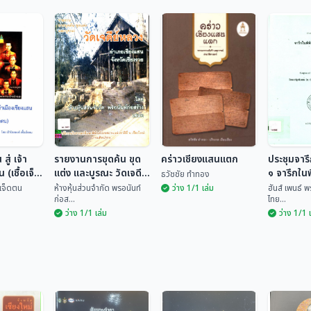
สู่ เจ้า
รายงานการขุดค้น ขุด
คร่าวเชียงแสนแตก
ประชุมจารึ
 (เชื้อเจ็ด
แต่ง และบูรณะ วัดเจดีย์
๑ จารึกในพ
ธวัชชัย ทำทอง
หลวง อำเภอเชียงแสน
เชียงแสน
้อเจ็ดตน
ห้างหุ้นส่วนจำกัด พรอนันท์
ว่าง 1/1 เล่ม
ฮันส์ เพนธ์ 
ก่อส...
ไทย...
จังหวัดเชียงราย
ว่าง 1/1 เล่ม
ว่าง 1/1 
ประชุมจา
 สู่ เจ้า
รายงานการขุดค้น
เล่ม ๑ จา
น (เชื้อ
ขุดแต่ง และบูรณะ วัด
คร่าวเชียงแสนแตก
ภัณฑ์ฯ เ
ฮันส์ เพ
เจดีย์หลวง อำเภอ
ชื้อเจ...
ห้างหุ้นส่วนจำกัด พร...
ธวัชชัย ทำทอง
เพ็ญ...
เชียงแสน จังหวัด
เชียงราย