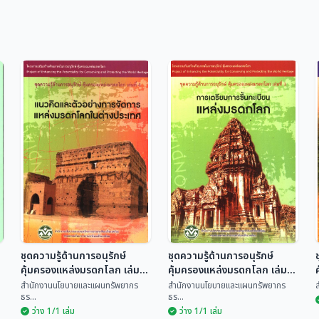
ชุดความรู้ด้านการอนุรักษ์
ชุดความรู้ด้านการอนุรักษ์
คุ้มครองแหล่งมรดกโลก เล่มที่
คุ้มครองแหล่งมรดกโลก เล่มที่
4 แนวคิดและตัวอย่างการ
3 การเตรียมการขึ้นทะเบียน
สำนักงานนโยบายและแผนทรัพยากร
สำนักงานนโยบายและแผนทรัพยากร
ส
ธร...
ธร...
จัดการแหล่งมรดกโลกในต่าง
แหล่งมรดกโลก
ว่าง 1/1 เล่ม
ว่าง 1/1 เล่ม
ประเทศ