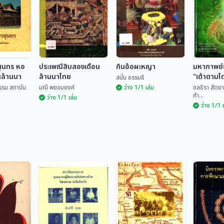
สุนทร หอ
ประเพณีสิบสองเดือน
กินอ้อผะหญา
มหากาพย์
นล้านนา
ล้านนาไทย
"เต้าตามไ
สนั่น ธรรมธิ
เล่ม 2
รรม สถาบัน
มณี พยอมยงค์
ว่าง 1/1 เล่ม
ชลธิรา สัตยา
คำ...
ว่าง 1/1 เล่ม
ว่าง 1/1 
รสุนทร หอ
านล้านนา
ประเพณีสิบสองเดือน
มหากาพย
ล้านนาไทย
กินอ้อผะหญา
"เต้าตาม
ฒนธรรม
ไท" เล่ม 
มณี พยอมยงค์
สนั่น ธรรมธิ
ชลธิรา สั