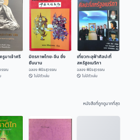
รูบาเจ้าศรี
มิตรภาพไทย-จีน ยิ่ง
เที่ยวทะลุฟ้าศิลปะที่
ยืนนาน
สหรัฐอเมริกา
ุวรรณ
ฉลอง พินิจสุวรรณ
ฉลอง พินิจสุวรรณ
ม
ไม่มีตัวเล่ม
ไม่มีตัวเล่ม
ครูบาเจ้าศรี
มิตรภาพไทย-จีน ยิ่ง
เที่ยวทะลุฟ้าศิลปะที่
ยืนนาน
สหรัฐอเมริกา
หนังสือที่ถูกดูมากที่สุด
ิจสุวรรณ
ฉลอง พินิจสุวรรณ
ฉลอง พินิจสุวรรณ