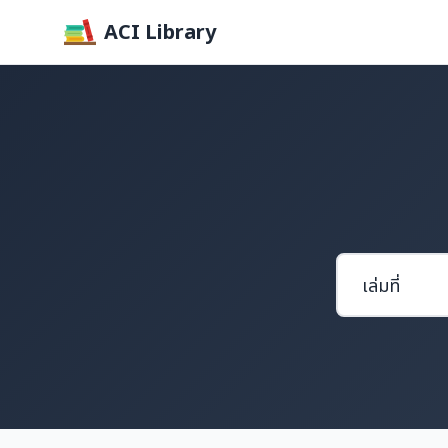
ACI Library