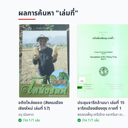
ผลการค้นหา "เล่มที่"
อดีตโหล่งขอด (สังคมเมือง
ประชุมจารึกล้านนา เล่มที่ 15
เชียงใหม่ เล่มที่ 57)
จารึกเมืองเชียงตุง ภาคที่ 1
อนุ เนินหาด
พรรณเพ็ญ เครือไทย และศรีเลา เก...
ว่าง 1/1 เล่ม
ว่าง 1/1 เล่ม