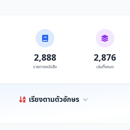
ชุมชนโบราณสุโขทัย เล่ม
ข้อมูลชุมชนโบราณใน
ที่ 3
จังหวัดแพร่ เล่มที่ 1
หน่วยอนุรักษ์สิ่งแวดล้อม
อำเภอสูงเม่น เด่นชัย ลอง
พัชราภรณ์ พันธุรัตน์
ศิลปกร...
วังชิ้น
2,888
2,876
รายการหนังสือ
เล่มทั้งหมด
เรียงตามตัวอักษร