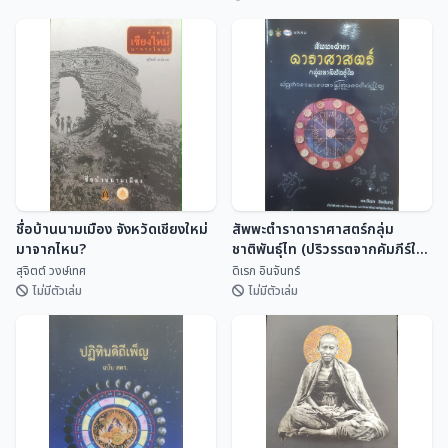
พจนานุกรมคำจารึกล้านนา
สังข์ศิลป์ไชย์
Dictionary of Lan Na
Inscriptional Vocabulary
สถาพร พันธุ์มณี
อรุณรัตน์ วิเชียรเขี...
ชื่อบ้านนามเมือง จังหวัดเชียงใหม่
สัพพะตำราดาราศาสตร์กลุ่ม
มาจากไหน?
ชาติพันธุ์ไท (ปริวรรตจากคัมภีร์ใบ
ลานและพับสา)
สุจิตต์ วงษ์เทศ
ดิเรก อินจันทร์
ไม่มีตัวเล่ม
ไม่มีตัวเล่ม
ชื่อบ้านนามเมือง จังหวัดเชียงใหม่
สัพพะตำราดาราศาสตร์กลุ่ม
มาจากไหน?
ชาติพันธุ์ไท (ปริวรรตจากคัมภีร์ใบ
ลานและพับสา)
สุจิตต์ วงษ์เทศ
ดิเรก อินจันทร์