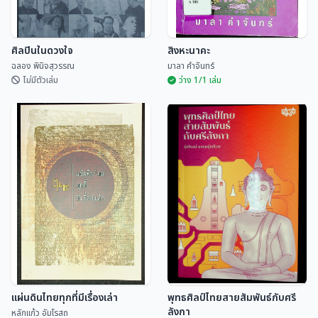
ศิลปินในดวงใจ
สิงหะนาคะ
ฉลอง พินิจสุวรรณ
มาลา คำจันทร์
ไม่มีตัวเล่ม
ว่าง 1/1 เล่ม
ศิลปินในดวงใจ
สิงหะนาคะ
ฉลอง พินิจสุวรรณ
มาลา คำจันทร์
แผ่นดินไทยทุกที่มีเรื่องเล่า
พุทธศิลป์ไทยสายสัมพันธ์กับศรี
ลังกา
หลักแก้ว อัมโรสถ