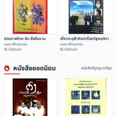
ปฏิทินดิถีเพ็ญ ฉบับ สดร.
คำทำนาย ครูบาเจ้าศรีวิชัย
สถาบันวิจัยดาราศาสตร...
ฉลอง พินิจสุวรรณ
มิตรภาพไทย-จีน ยิ่งยืนนาน
เที่ยวทะลุฟ้าศิลปะที่สหรัฐอเมริกา
ฉลอง พินิจสุวรรณ
ฉลอง พินิจสุวรรณ
ไม่มีตัวเล่ม
ไม่มีตัวเล่ม
หนังสือยอดนิยม
หนังสือที่ถูกดูมากที่สุด
มิตรภาพไทย-จีน ยิ่งยืนนาน
เที่ยวทะลุฟ้าศิลปะที่สหรัฐอเมริกา
ฉลอง พินิจสุวรรณ
ฉลอง พินิจสุวรรณ