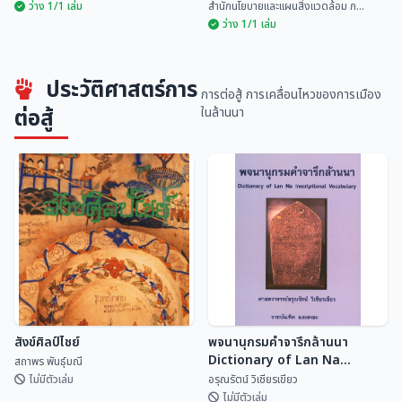
ว่าง 1/1 เล่ม
สำนักนโยบายและแผนสิ่งแวดล้อม ก...
ว่าง 1/1 เล่ม
การพัฒนาการอนุรักษ์สิ่งแวดล้อม
ประวัติศาสตร์การ
ร้อยสาระ สรรพล้านนาคดี เล่ม ๓
ศิลปกรรม
การต่อสู้ การเคลื่อนไหวของการเมือง
สนั่น ธรรมธิ
สำนักนโยบายและแผนสิ่...
ต่อสู้
ในล้านนา
สังข์ศิลป์ไชย์
พจนานุกรมคำจารึกล้านนา
Dictionary of Lan Na
สถาพร พันธุ์มณี
Inscriptional Vocabulary
ไม่มีตัวเล่ม
อรุณรัตน์ วิเชียรเขียว
ไม่มีตัวเล่ม