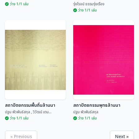
ว่าง 1/1 เล่ม
รุ่งโรจน์ ธรรมรุ่งเรือง
ว่าง 1/1 เล่ม
พุทธศิลป์ไทยสายสัมพันธ์
แผ่นดินไทยทุกที่มีเรื่องเล่า
กับศรีลังกา
หลักแก้ว อัมโรสถ
รุ่งโรจน์ ธรรมรุ่งเรือง
สถาปัตยกรรมพื้นถิ่นล้านนา
สถาปัตยกรรมพุทธล้านนา
ปฐม พัวพันธ์สกุล , วิวัฒน์ เตม...
ปฐม พัวพันธ์สกุล
ว่าง 1/1 เล่ม
ว่าง 1/1 เล่ม
« Previous
Next »