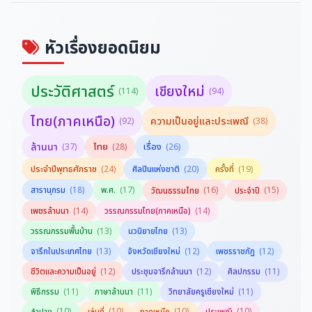
มิตรภาพไทย-จีน ยิ่งยืนนาน
เที่ยวทะลุฟ้าศิลปะที่สหรัฐอเมริกา
ฉลอง พินิจสุวรรณ
ฉลอง พินิจสุวรรณ
หัวเรื่องยอดนิยม
ประวัติศาสตร์
เชียงใหม่
(114)
(94)
ไทย(ภาคเหนือ)
ความเป็นอยู่และประเพณี
(92)
(38)
ล้านนา
ไทย
เรื่อง
(37)
(28)
(26)
ประจำปีพุทธศักราช
(24)
ศิลปินแห่งชาติ
(20)
ครั้งที่
(19)
สารานุกรม
(18)
พ.ศ.
(17)
(16)
(15)
วัฒนธรรมไทย
ประจำปี
(14)
(14)
เพชรล้านนา
วรรณกรรมไทย(ภาคเหนือ)
(13)
(13)
วรรณกรรมพื้นบ้าน
นวนิยายไทย
(13)
(12)
(12)
จารึกในประเทศไทย
จังหวัดเชียงใหม่
เพชรราชภัฏ
(12)
(12)
(11)
ชีวิตและความเป็นอยู่
ประชุมจารึกล้านนา
ศิลปกรรม
(11)
(11)
(11)
พิธีกรรม
ภาษาล้านนา
วิทยาลัยครูเชียงใหม่
(10)
(10)
(10)
(10)
ลำปาง
เล่มที่
ภาคเหนือ
ประเพณี