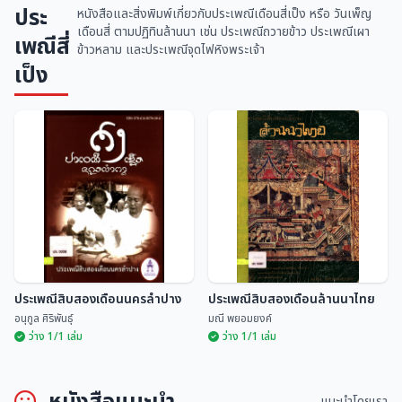
ประ
หนังสือและสิ่งพิมพ์เกี่ยวกับประเพณีเดือนสี่เป็ง หรือ วันเพ็ญ
เดือนสี่ ตามปฏิทินล้านนา เช่น ประเพณีถวายข้าว ประเพณีเผา
เพณีสี่
ข้าวหลาม และประเพณีจุดไฟหิงพระเจ้า
เป็ง
ประเพณีสิบสองเดือนนครลำปาง
ประเพณีสิบสองเดือนล้านนาไทย
อนุกูล ศิริพันธุ์
มณี พยอมยงค์
ว่าง 1/1 เล่ม
ว่าง 1/1 เล่ม
หนังสือแนะนำ
แนะนำโดยเรา