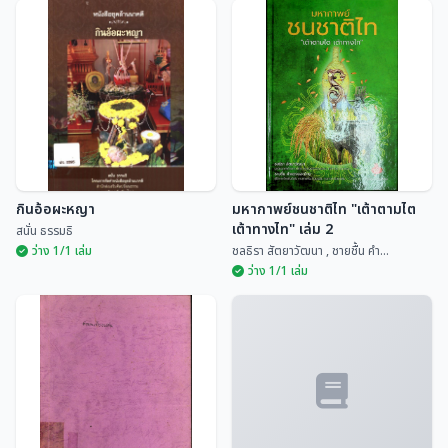
เรือนอนุสารสุนทร หอดนตรีพื้น
บ้านล้านนา
ประเพณีสิบสองเดือนล้านนาไทย
ศูนย์ศิลปวัฒนธรรม สถ...
มณี พยอมยงค์
กินอ้อผะหญา
มหากาพย์ชนชาติไท "เต้าตามไต
เต้าทางไท" เล่ม 2
สนั่น ธรรมธิ
ว่าง 1/1 เล่ม
ชลธิรา สัตยาวัฒนา , ชายชื้น คำ...
ว่าง 1/1 เล่ม
มหากาพย์ชนชาติไท "เต้าตามไต
กินอ้อผะหญา
เต้าทางไท" เล่ม 2
สนั่น ธรรมธิ
ชลธิรา สัตยาวัฒนา ,...