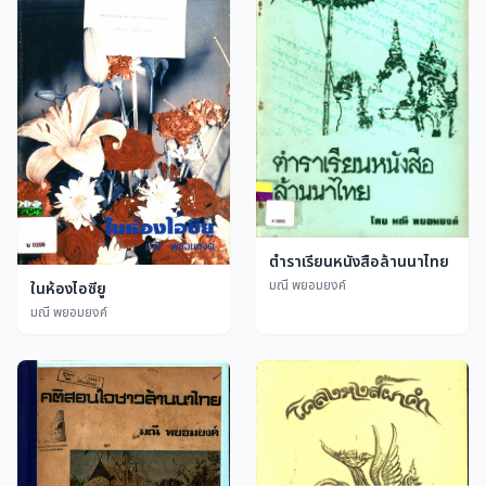
ตำราเรียนหนังสือล้านนาไทย
มณี พยอมยงค์
ในห้องไอซียู
มณี พยอมยงค์