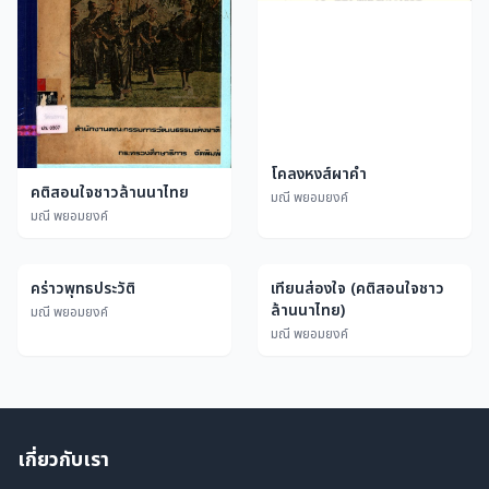
โคลงหงส์ผาคำ
คติสอนใจชาวล้านนาไทย
มณี พยอมยงค์
มณี พยอมยงค์
คร่าวพุทธประวัติ
เทียนส่องใจ (คติสอนใจชาว
ล้านนาไทย)
มณี พยอมยงค์
มณี พยอมยงค์
เกี่ยวกับเรา