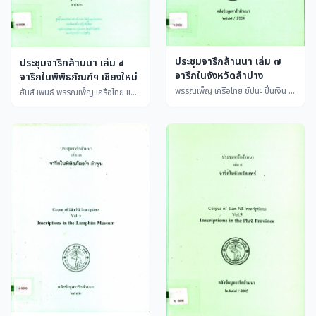
ประชุมจารึกล้านนา เล่ม ๗
ประชุมจารึกล้านนา เล่ม ๔
จารึกในจังหวัดลำปาง
จารึกในพิพิธภัณฑ์ฯ เชียงใหม่
พรรณเพ็ญ เครือไทย ชัปนะ ปิ่นเงิน และศราวุธ ศรีทา
ฮันส์ เพนธ์ พรรณเพ็ญ เครือไทย และศรีเลา เกษพรหม