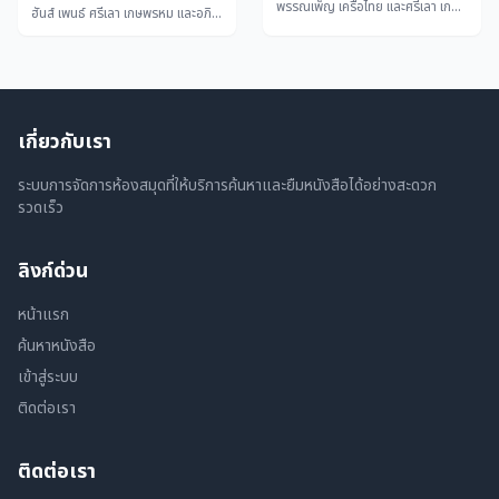
พรรณเพ็ญ เครือไทย และศรีเลา เกษพรหม
๔
ฮันส์ เพนธ์ ศรีเลา เกษพรหม และอภิรดี เตชะศิริวรรณ
เกี่ยวกับเรา
ระบบการจัดการห้องสมุดที่ให้บริการค้นหาและยืมหนังสือได้อย่างสะดวก
รวดเร็ว
ลิงก์ด่วน
หน้าแรก
ค้นหาหนังสือ
เข้าสู่ระบบ
ติดต่อเรา
ติดต่อเรา