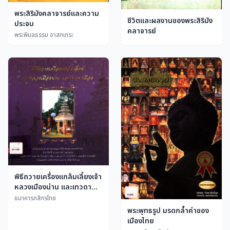
พระสิริมังคลาจารย์และความ
ชีวิตและผลงานของพระสิริมัง
ประจบ
คลาจารย์
พระพิมลธรรม อาสภเถระ
พิธีถวายเครื่องแกล้มเลี้ยงเจ้า
หลวงเมืองน่าน และเทวดา
เมือง
ธนาคารกสิกรไทย
พระพุทธรูป มรดกล้ำค่าของ
เมืองไทย