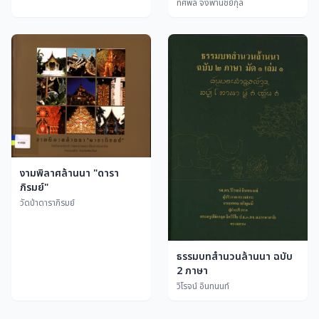
ทศพล จังพานิชย์กุล
งามพิลาศล้านนา "ดารา
ภิรมย์"
วัดป่าดาราภิรมย์
ธรรมบทสำนวนล้านนา ฉบับ
2 ภาษา
วิโรจน์ อินทนนท์