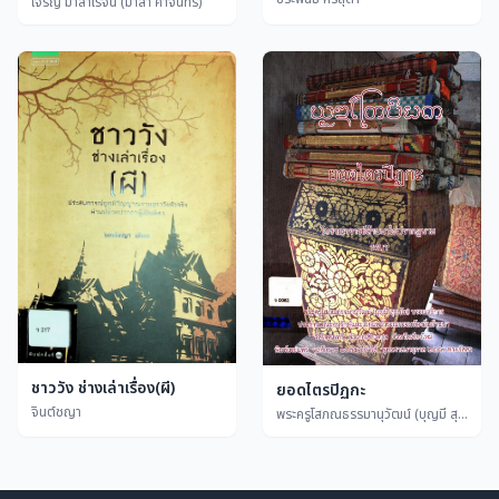
เจริญ มาลาโรจน์ (มาลา คำจันทร์)
ชาววัง ช่างเล่าเรื่อง(ผี)
ยอดไตรปิฏกะ
จินต์ชญา
พระครูโสภณธรรมานุวัฒน์ (บุญมี สุธมฺโม)