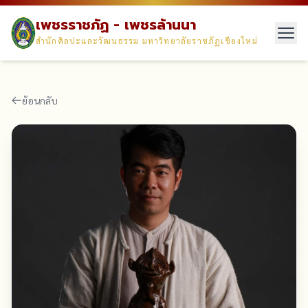
เพชรราชภัฏ - เพชรล้านนา
สำนักศิลปะและวัฒนธรรม มหาวิทยาลัยราชภัฏเชียงใหม่
ย้อนกลับ