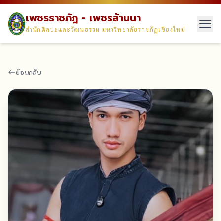
เพชรราชภัฏ - เพชรล้านนา
สำนักศิลปะและวัฒนธรรม มหาวิทยาลัยราชภัฏเชียงใหม่
ย้อนกลับ