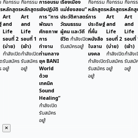
กรรม
กิจกรรม
การอบรม
เรื่องเมือง
กิจกรรม
กิจกรรม
กิจกรรม
ก
กสูตร
หลักสูตร
เชิงปฏิบัติ
แม่ฮ่องสอน”
หลักสูตร
หลักสูตร
หลักสูตร
เชิ
t
Art
การ “การ
ประวัติศาสตร์
การ
Art
Art
กา
d
and
พัฒนา
วัฒนธรรม
ประดิษฐ์
and
and
พ
fe
Life
ศักยภาพ
ผู้คน และวิถี
ที่คั่น
Life
Life
ศ
ที่ 2
รอบที่ 1
การ
ชีวิต
กำลังเปิด
หนังสือ
รอบที่ 2
รอบที่ 1
ก
าย)
(เช้า)
ทำงาน
รับสมัครอยู่!
ใบลาน
(บ่าย)
(เช้า)
ท
ังเปิด
กำลังเปิด
ท่ามกลาง
มงคล
กำลังเปิด
กำลังเปิด
ท่
สมัคร
รับสมัคร
ยุค BANI
กำลังเปิด
รับสมัคร
รับสมัคร
ยุ
อยู่!
World
รับสมัคร
อยู่!
อยู่!
W
ด้วย
อยู่!
ด้
เทคนิค
เท
Sound
S
Healing”
He
กำลังเปิด
กำ
รับสมัคร
รั
อยู่!
อยู่