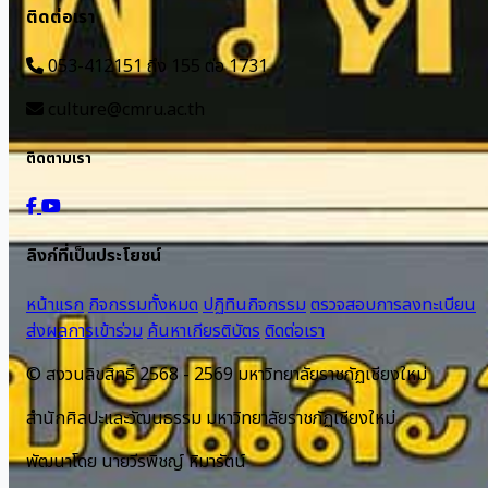
ติดต่อเรา
053-412151 ถึง 155 ต่อ 1731
culture@cmru.ac.th
ติดตามเรา
ลิงก์ที่เป็นประโยชน์
หน้าแรก
กิจกรรมทั้งหมด
ปฏิทินกิจกรรม
ตรวจสอบการลงทะเบียน
ส่งผลการเข้าร่วม
ค้นหาเกียรติบัตร
ติดต่อเรา
© สงวนลิขสิทธิ์ 2568 - 2569 มหาวิทยาลัยราชภัฏเชียงใหม่
สำนักศิลปะและวัฒนธรรม มหาวิทยาลัยราชภัฏเชียงใหม่
พัฒนาโดย นายวีรพิชญ์ หิมารัตน์