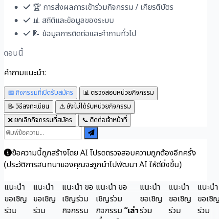
🏆 การส่งผลการเข้าร่วมกิจกรรม / เกียรติบัตร
📊 สถิติและข้อมูลของระบบ
📝 ข้อมูลการติดต่อและคำถามทั่วไป
ตอนนี้
คำถามแนะนำ:
📅 กิจกรรมที่เปิดรับสมัคร
📊 ตรวจสอบหน่วยกิจกรรม
📝 วิธีลงทะเบียน
⚠️ ยังไม่ได้รับหน่วยกิจกรรม
❌ ยกเลิกกิจกรรมที่สมัคร
📞 ติดต่อเจ้าหน้าที่
ข้อความนี้ถูกสร้างโดย AI โปรดตรวจสอบความถูกต้องอีกครั้ง
(ประวัติการสนทนาของคุณจะถูกนำไปพัฒนา AI ให้ดียิ่งขึ้น)
ะนำ
แนะนำ
แนะนำ
ขอ
แนะนำ
ขอ
แนะนำ
แนะนำ
แนะนำ
แน
เชิญ
ขอเชิญ
เชิญร่วม
เชิญร่วม
ขอเชิญ
ขอเชิญ
ขอเชิญ
เช
ม
ร่วม
กิจกรรม
กิจกรรม
“เล่า
ร่วม
ร่วม
ร่วม
กิ