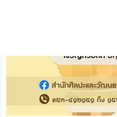
ThaID
✓ รองรับบุคลากร/บุคคลทั่วไป