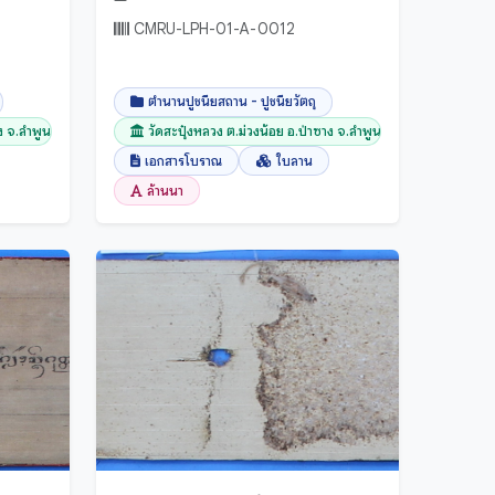
CMRU-LPH-01-A-0012
ตำนานปูชนียสถาน - ปูชนียวัตถุ
าง จ.ลำพูน
วัดสะปุ๋งหลวง ต.ม่วงน้อย อ.ป่าซาง จ.ลำพูน
เอกสารโบราณ
ใบลาน
ล้านนา