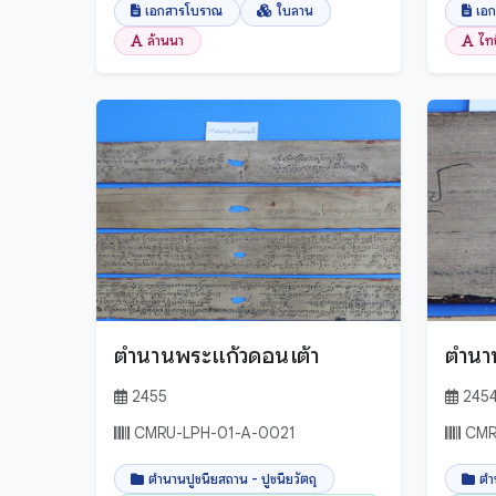
เอกสารโบราณ
ใบลาน
เอ
ล้านนา
ไท
ตำนานพระแก้วดอนเต้า
ตำนา
2455
245
CMRU-LPH-01-A-0021
CMR
ตำนานปูชนียสถาน - ปูชนียวัตถุ
ตำ