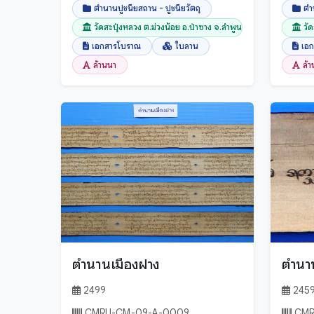
ตำนานปูชนียสถาน - ปูชนียวัตถุ
ตำ
วัดสะปุ๋งหลวง ต.ม่วงน้อย อ.ป่าซาง จ.ลำพูน
วั
เอกสารโบราณ
ใบลาน
เอ
ล้านนา
ล้
ตำนานเมืองฝาง
ตำนา
2499
245
CMRU-CM-09-A-0009
CMR