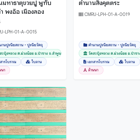
มหาธาตุขวยปู พูทับ
ตำนานสิงคุตตระ
ำ พงอ้อ เมืองลอง
CMRU-LPH-01-A-0019
5
U-LPH-01-A-0015
นานปูชนียสถาน - ปูชนียวัตถุ
ตำนานปูชนียสถาน - ปูชนียวัตถุ
ดสะปุ๋งหลวง ต.ม่วงน้อย อ.ป่าซาง จ.ลำพูน
วัดสะปุ๋งหลวง ต.ม่วงน้อย อ.ป่าซ
กสารโบราณ
ใบลาน
เอกสารโบราณ
ใบลาน
านนา
ล้านนา