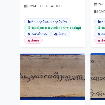
242
CMRU-LPH-01-A-0006
CMR
ตำนานปูชนียสถาน - ปูชนียวัตถุ
ตำ
วัดสะปุ๋งหลวง ต.ม่วงน้อย อ.ป่าซาง จ.ลำพูน
วั
เอกสารโบราณ
ใบลาน
เอ
ล้านนา
ล้