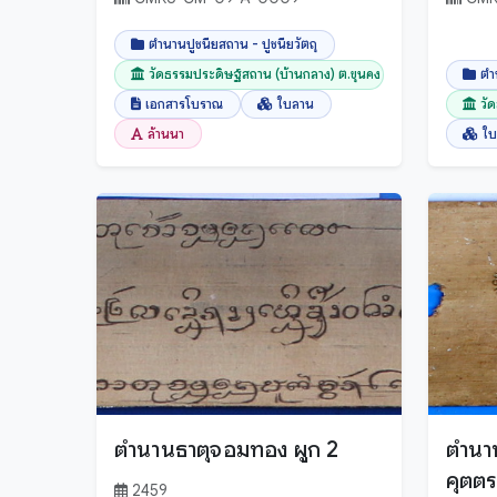
ตำนานปูชนียสถาน - ปูชนียวัตถุ
วัดธรรมประดิษฐ์สถาน (บ้านกลาง) ต.ขุนคง อ.หางด...
ตำ
เอกสารโบราณ
ใบลาน
วั
ล้านนา
ใ
ตำนานธาตุจอมทอง ผูก 2
ตำนาน
คุตต
2459