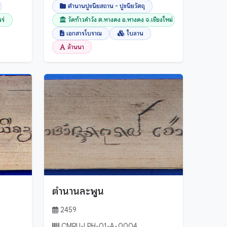
ตำนานปูชนียสถาน - ปูชนียวัตถุ
ร่
วัดท้าวคำวัง ต.หางดง อ.หางดง จ.เชียงใหม่
เอกสารโบราณ
ใบลาน
ล้านนา
ตำนานละพูน
2459
CMRU-LPH-01-A-0004