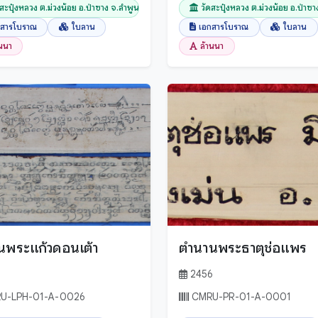
ดสะปุ๋งหลวง ต.ม่วงน้อย อ.ป่าซาง จ.ลำพูน
วัดสะปุ๋งหลวง ต.ม่วงน้อย อ.ป่าซ
กสารโบราณ
ใบลาน
เอกสารโบราณ
ใบลาน
านนา
ล้านนา
นพระแก้วดอนเต้า
ตำนานพระธาตุช่อแพร
3
2456
U-LPH-01-A-0026
CMRU-PR-01-A-0001