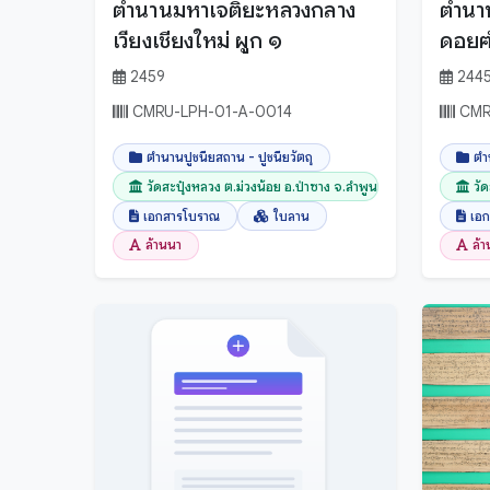
ตำนานมหาเจติยะหลวงกลาง
ตำนาน
เวียงเชียงใหม่ ผูก ๑
ดอยฅ
2459
244
CMRU-LPH-01-A-0014
CMR
ตำนานปูชนียสถาน - ปูชนียวัตถุ
ตำ
วัดสะปุ๋งหลวง ต.ม่วงน้อย อ.ป่าซาง จ.ลำพูน
วั
เอกสารโบราณ
ใบลาน
เอ
ล้านนา
ล้