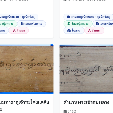
นานปูชนียสถาน - ปูชนียวัตถุ
ตำนานปูชนียสถาน - ปูชนียวัตถุ
ดสะปุ๋งหลวง
เอกสารโบราณ
วัดสะปุ๋งหลวง
เอกสารโบ
บลาน
ล้านนา
ใบลาน
ล้านนา
มหาธาตุเจ้าทะโค่งแลสิง
ตำนานพระเจ้าตนหลวง
ระ
2460