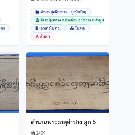
ตำนานปูชนียสถาน - ปูชนียวัตถุ
วัดสะปุ๋งหลวง ต.ม่วงน้อย อ.ป่าซาง จ.ลำพูน
ราณ
เอกสารโบราณ
ใบลาน
ล้านนา
ตำนานพระธาตุลำปาง ผูก 5
2459