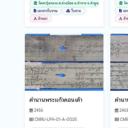
วัดสะปุ๋งหลวง ต.ม่วงน้อย อ.ป่าซาง จ.ลำพูน
วั
เอกสารโบราณ
ใบลาน
เอ
ล้านนา
ล้
ตำนานพระแก้วดอนเต้า
ตำนา
2456
246
CMRU-LPH-01-A-0025
CMR