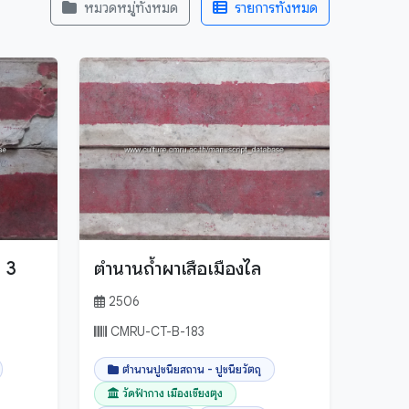
หมวดหมู่ทั้งหมด
รายการทั้งหมด
ก 3
ตำนานถ้ำผาเสือเมืองไล
2506
CMRU-CT-B-183
ตำนานปูชนียสถาน - ปูชนียวัตถุ
วัดฟ้ากาง เมืองเชียงตุง