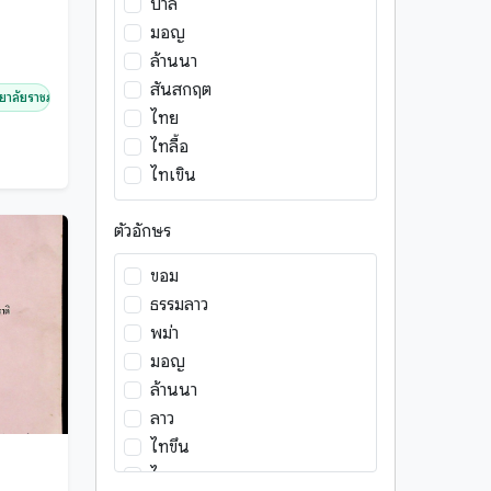
บาลี
เอกสารโบราณ
มอญ
โหราศาสตร์
ล้านนา
ไสยศาสตร์
สันสกฤต
ลัยราชภัฏเชียงใ...
ไทย
ไทลื้อ
ไทเขิน
ตัวอักษร
ขอม
ธรรมลาว
พม่า
มอญ
ล้านนา
ลาว
ไทขึน
ไทย