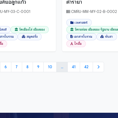
งส์ยอลูกแก้ว
ตำรายา
U-MY-03-C-0001
CMRU-MM-MY-02-B-0002
เวชศาสตร์
ิสงส์
วัดเมืองไล่ เมืองยอง
วัดกอข่อย เมืองยอง รัฐฉาน เมียน
กสารโบราณ
สมุดฝรั่ง
เอกสารโบราณ
พับสา
ื้อ
ไทลื้อ
6
7
8
9
10
...
41
42