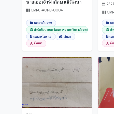
นางเธอเจ้าฟ้ากัลยาณิวัฒนา
252
CMRU-ACI-B-0004
CMR
เอกสารโบราณ
เอ
สำนักศิลปะและวัฒนธรรม มหาวิทยาลัยราชภัฏเชียงใ...
สำ
เอกสารโบราณ
พับสา
เอ
ล้านนา
ล้