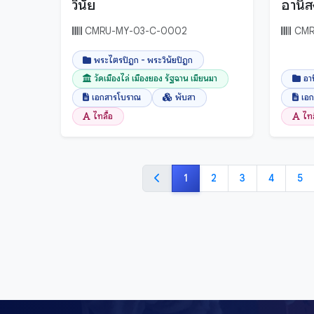
วินัย
อานิส
CMRU-MY-03-C-0002
CMR
พระไตรปิฎก - พระวินัยปิฎก
วัดเมืองไล่ เมืองยอง รัฐฉาน เมียนมา
อาน
เอกสารโบราณ
พับสา
เอ
ไทลื้อ
ไทล
1
2
3
4
5