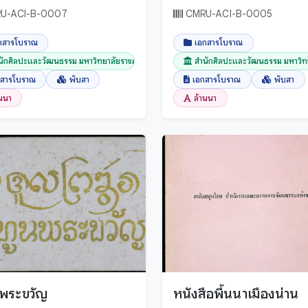
มหาราช ในพระบรมราช
U-ACI-B-0007
CMRU-ACI-B-0005
าสครบรอบพระชนมายุ
กสารโบราณ
เอกสารโบราณ
รรษา
นักศิลปะและวัฒนธรรม มหาวิทยาลัยราชภัฏเชียงใ...
สำนักศิลปะและวัฒนธรรม มหาวิทยา
กสารโบราณ
พับสา
เอกสารโบราณ
พับสา
านนา
ล้านนา
ลพระขวัญ
หนังสือพื้นนาเมืองน่าน