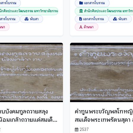
กสารโบราณ
เอกสารโบราณ
นักศิลปะและวัฒนธรรม มหาวิทยาลัยราชภัฏเชียงใ...
สำนักศิลปะและวัฒนธรรม มหาวิทยา
กสารโบราณ
พับสา
เอกสารโบราณ
พับสา
านนา
ล้านนา
าบบังคมทูลถวายสลุง
คำทูนพระขวัญพลโทหญิ
้อมเกล้าถวายแด่สมเด็จ
สมเด็จพระเทพรัตนสุดา
้าอยู่หัวภูมิพลอดุลยเดช
บรมราชกุมารี
2
2537