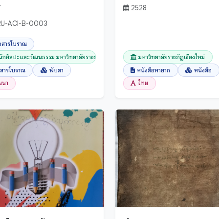
7
2528
U-ACI-B-0003
กสารโบราณ
นักศิลปะและวัฒนธรรม มหาวิทยาลัยราชภัฏเชียงใ...
มหาวิทยาลัยราชภัฏเชียงใหม่
กสารโบราณ
พับสา
หนังสือหายาก
หนังสือ
านนา
ไทย