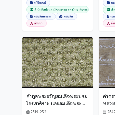
กวีนิพนธ์
เอ
สำนักศิลปะและวัฒนธรรม มหาวิทยาลัยราชภัฏเชียงใ...
สำ
หนังสือหายาก
หนังสือ
เอ
ล้านนา
ล้
คำทูลพระขวัญสมเด็จพระบรม
คำกร
โอรสาธิราช และสมเด็จพระ
หลวงน
เทพรัตนสุดา
พระเจ
2519-2521
254