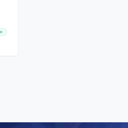
นครปฐม
นครพนม
นครราชสีมา
นครศรีธรรมราช
มา
นครสวรรค์
นนทบุรี
นราธิวาส
น่าน
บึงกาฬ
บุรีรัมย์
ปทุมธานี
ประจวบคีรีขันธ์
ประเทศเมียนมาร์
ปราจีนบุรี
ปัตตานี
พระนครศรีอยุธยา
พะเยา