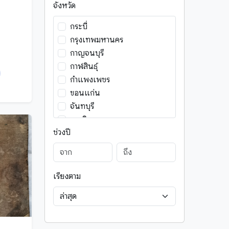
จังหวัด
ไทลื้อ
ไทลื้อ (ใหม่)
กระบี่
ไทเหนือ
กรุงเทพมหานคร
ไทใหญ่
กาญจนบุรี
กาฬสินธุ์
กำแพงเพชร
ขอนแก่น
จันทบุรี
ฉะเชิงเทรา
ช่วงปี
ชลบุรี
ชัยนาท
ชัยภูมิ
ชุมพร
เรียงตาม
ตรัง
ตราด
ตาก
นครนายก