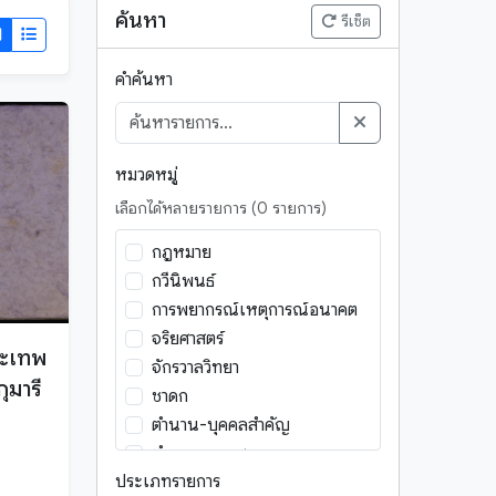
ค้นหา
รีเซ็ต
คำค้นหา
หมวดหมู่
เลือกได้หลายรายการ (0 รายการ)
กฎหมาย
กวีนิพนธ์
การพยากรณ์เหตุการณ์อนาคต
จริยศาสตร์
ระเทพ
จักรวาลวิทยา
ุมารี
ชาดก
ตำนาน-บุคคลสำคัญ
ตำนาน-พระสาวก
ประเภทรายการ
ตำนาน-พุทธตำนาน