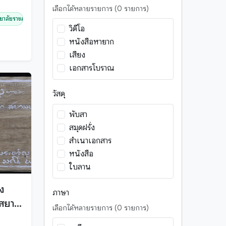
ตำนานปูชนียสถาน - ปูชนียวัตถุ
เลือกได้หลายรายการ (0 รายการ)
ลัยราชภัฏเชียงใ...
ธรรมทั่วไป
วิดีโอ
นิทานพื้นบ้าน
หนังสือหายาก
บทสวด, คำไหวต่างๆ
เสียง
ปกิณกะ
เอกสารโบราณ
ประวัติศาสตร์
พระไตรปิฎก - พระวินัยปิฎก
วัสดุ
พระไตรปิฎก - พระสุดตันตปีฎก
พระไตรปิฎก - พระอภิธรรมปีฎก
พับสา
พระไตรปิฎกแบบย่อ
สมุดฝรั่ง
พิธีกรรมท้องถิ่น
สำเนาเอกสาร
พิธีกรรมสงฆ์
หนังสือ
ภาษาศาสตร์
ใบลาน
อรรภกถา ฎีกา และปกรณ์วิเสส
ง
ต่างๆ
ภาษา
 สยาม
อานิสงส์
เลือกได้หลายรายการ (0 รายการ)
เวชศาสตร์