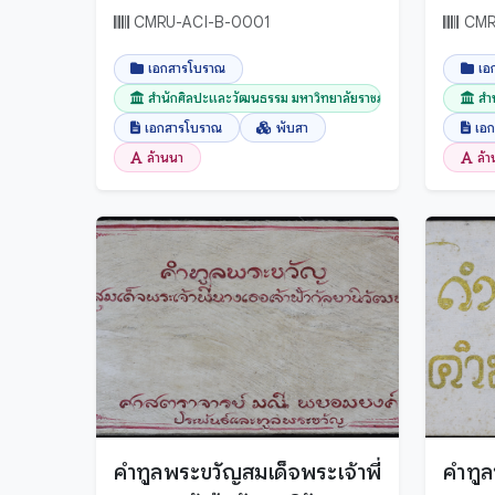
ภัทร
CMRU-ACI-B-0001
CMR
วโรก
เอกสารโบราณ
เอ
72 พ
สำนักศิลปะและวัฒนธรรม มหาวิทยาลัยราชภัฏเชียงใ...
สำ
เอกสารโบราณ
พับสา
เอ
ล้านนา
ล้
คำทูลพระขวัญสมเด็จพระเจ้าพี่
คำทู