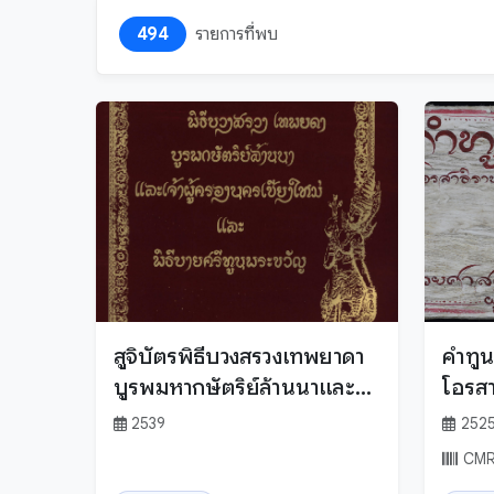
494
รายการที่พบ
สูจิบัตรพิธีบวงสรวงเทพยาดา
คำทู
บูรพมหากษัตริย์ล้านนาและ
โอรสา
เจ้าผู้ครองนครเชียงใหม่ และ
กรณ์
2539
252
พิธีบายศรีทูลพระขวัญ
CMR