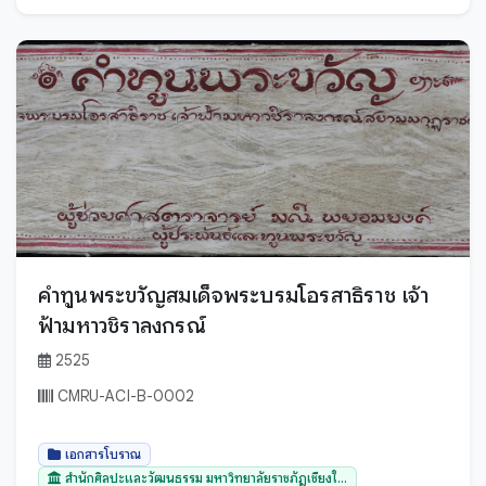
อรรภกถา ฎีกา และปกรณ์วิเสสต่างๆ
ไทย
อานิสงส์
ไทลื้อ
เวชศาสตร์
ไทเขิน
ขอม
เอกสารโบราณ
ธรรมลาว
โหราศาสตร์
พม่า
ไสยศาสตร์
มอญ
ล้านนา
ลาว
คำทูนพระขวัญสมเด็จพระบรมโอรสาธิราช เจ้า
ไทขึน
จีน
ฟ้ามหาวชิราลงกรณ์
ไทย
ลาว
2525
ไทลื้อ
เมียนมาร์
CMRU-ACI-B-0002
ไทลื้อ (ใหม่)
ไทย
ไทเหนือ
เอกสารโบราณ
ไทใหญ่
สำนักศิลปะและวัฒนธรรม มหาวิทยาลัยราชภัฏเชียงใ...