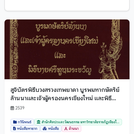
ตำนาน-พุทธตำนาน
เสียง
ตำนานปูชนียสถาน - ปูชนียวัตถุ
เอกสารโบราณ
ธรรมทั่วไป
นิทานพื้นบ้าน
บทสวด, คำไหวต่างๆ
พับสา
ปกิณกะ
สมุดฝรั่ง
ประวัติศาสตร์
สำเนาเอกสาร
พระไตรปิฎก - พระวินัยปิฎก
หนังสือ
พระไตรปิฎก - พระสุดตันตปีฎก
ใบลาน
พระไตรปิฎก - พระอภิธรรมปีฎก
สูจิบัตรพิธีบวงสรวงเทพยาดา บูรพมหากษัตริย์
พระไตรปิฎกแบบย่อ
ล้านนาและเจ้าผู้ครองนครเชียงใหม่ และพิธี
บาลี
บายศรีทูลพระขวัญ
พิธีกรรมท้องถิ่น
2539
มอญ
พิธีกรรมสงฆ์
ล้านนา
กวีนิพนธ์
สำนักศิลปะและวัฒนธรรม มหาวิทยาลัยราชภัฏเชียงใ...
ภาษาศาสตร์
หนังสือหายาก
หนังสือ
ล้านนา
สันสกฤต