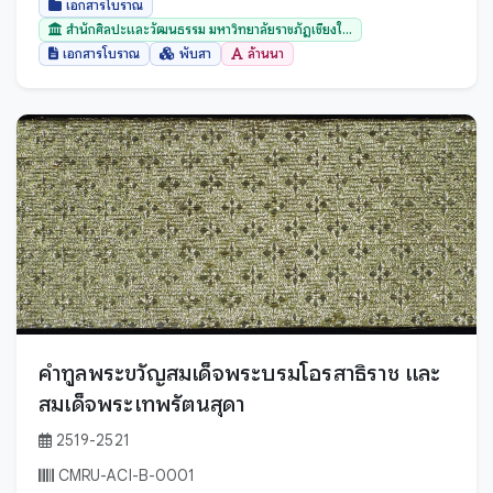
ตราด
เอกสารโบราณ
สำนักศิลปะและวัฒนธรรม มหาวิทยาลัยราชภัฏเชียงใ...
ตาก
เอกสารโบราณ
พับสา
ล้านนา
นครนายก
นครปฐม
นครพนม
นครราชสีมา
นครศรีธรรมราช
นครสวรรค์
นนทบุรี
นราธิวาส
น่าน
คำทูลพระขวัญสมเด็จพระบรมโอรสาธิราช และ
บึงกาฬ
สมเด็จพระเทพรัตนสุดา
บุรีรัมย์
2519-2521
ปทุมธานี
CMRU-ACI-B-0001