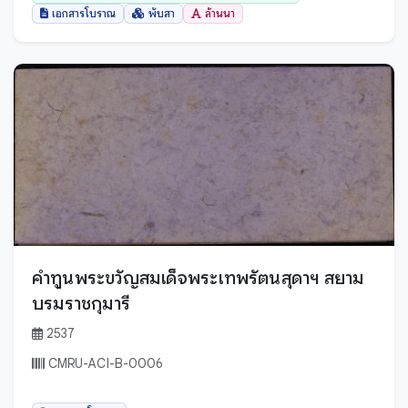
เอกสารโบราณ
พับสา
ล้านนา
กระบี่
กรุงเทพมหานคร
กาญจนบุรี
กาฬสินธุ์
กำแพงเพชร
ขอนแก่น
จันทบุรี
ฉะเชิงเทรา
ชลบุรี
คำทูนพระขวัญสมเด็จพระเทพรัตนสุดาฯ สยาม
ชัยนาท
บรมราชกุมารี
ชัยภูมิ
2537
ชุมพร
CMRU-ACI-B-0006
ตรัง