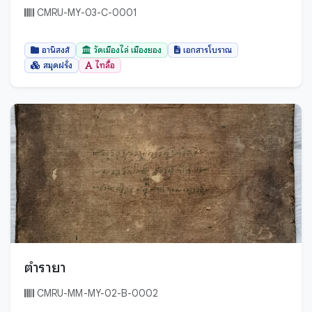
CMRU-MY-03-C-0001
อานิสงส์
วัดเมืองไล่ เมืองยอง
เอกสารโบราณ
สมุดฝรั่ง
ไทลื้อ
ตำรายา
CMRU-MM-MY-02-B-0002