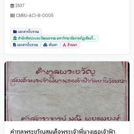
สมุทรสาคร
2537
สระบุรี
CMRU-ACI-B-0005
สระแก้ว
สิงห์บุรี
เอกสารโบราณ
สุพรรณบุรี
สำนักศิลปะและวัฒนธรรม มหาวิทยาลัยราชภัฏเชียงใ...
เอกสารโบราณ
พับสา
ล้านนา
สุราษฎร์ธานี
สุรินทร์
สุโขทัย
หนองคาย
หนองบัวลำภู
อ่างทอง
อำนาจเจริญ
อุดรธานี
อุตรดิตถ์
คำทูลพระขวัญสมเด็จพระเจ้าพี่นางเธอเจ้าฟ้า