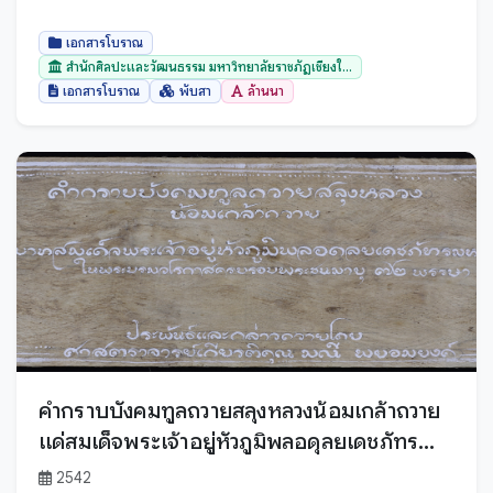
ประจวบคีรีขันธ์
ประเทศเมียนมาร์
เอกสารโบราณ
สำนักศิลปะและวัฒนธรรม มหาวิทยาลัยราชภัฏเชียงใ...
ปราจีนบุรี
เอกสารโบราณ
พับสา
ล้านนา
ปัตตานี
พระนครศรีอยุธยา
พะเยา
พังงา
พัทลุง
พิจิตร
พิษณุโลก
ภูเก็ต
มหาสารคาม
คำกราบบังคมทูลถวายสลุงหลวงน้อมเกล้าถวาย
มุกดาหาร
แด่สมเด็จพระเจ้าอยู่หัวภูมิพลอดุลยเดชภัทร
ยะลา
มหาราช ในพระบรมราชวโรกาสครบรอบพระ
2542