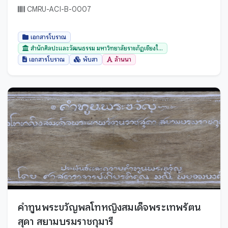
ยโสธร
ชนมายุ 72 พรรษา
CMRU-ACI-B-0007
ร้อยเอ็ด
ระนอง
เอกสารโบราณ
ระยอง
สำนักศิลปะและวัฒนธรรม มหาวิทยาลัยราชภัฏเชียงใ...
เอกสารโบราณ
พับสา
ล้านนา
ราชบุรี
ลพบุรี
ลำปาง
ลำพูน
ศรีสะเกษ
สกลนคร
สงขลา
สตูล
สมุทรปราการ
คำทูนพระขวัญพลโทหญิงสมเด็จพระเทพรัตน
สมุทรสงคราม
สุดา สยามบรมราชกุมารี