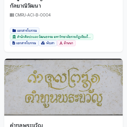
อุทัยธานี
กัลยาณิวัฒนา
อุบลราชธานี
CMRU-ACI-B-0004
เชียงราย
เชียงใหม่
เอกสารโบราณ
เพชรบุรี
สำนักศิลปะและวัฒนธรรม มหาวิทยาลัยราชภัฏเชียงใ...
เอกสารโบราณ
พับสา
ล้านนา
เพชรบูรณ์
เลย
แพร่
แม่ฮ่องสอน
คำทูลพระขวัญ