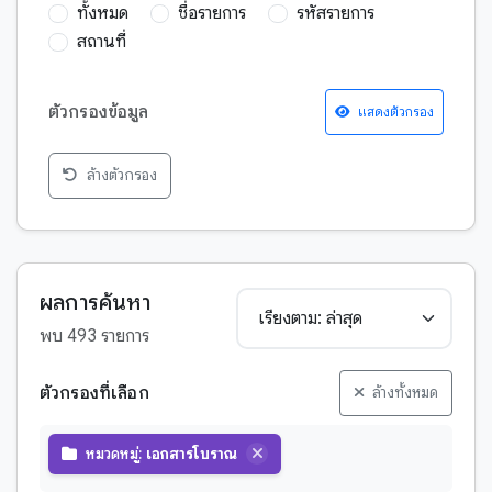
ทั้งหมด
ชื่อรายการ
รหัสรายการ
สถานที่
ตัวกรองข้อมูล
แสดงตัวกรอง
ล้างตัวกรอง
กฎหมาย
กวีนิพนธ์
การพยากรณ์เหตุการณ์อนาคต
ผลการค้นหา
จริยศาสตร์
พบ 493 รายการ
จักรวาลวิทยา
ชาดก
ตัวกรองที่เลือก
ล้างทั้งหมด
ตำนาน-บุคคลสำคัญ
วิดีโอ
หมวดหมู่:
เอกสารโบราณ
ตำนาน-พระสาวก
หนังสือหายาก