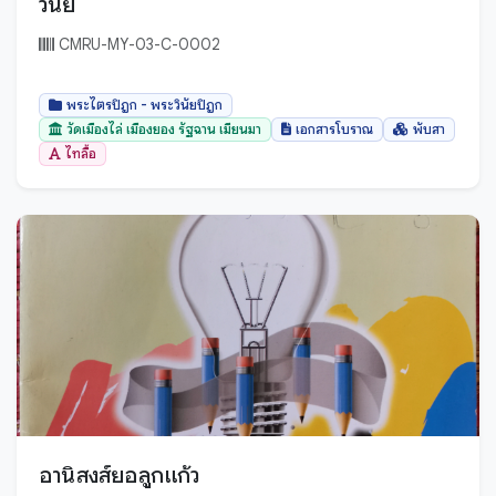
วินัย
CMRU-MY-03-C-0002
พระไตรปิฎก - พระวินัยปิฎก
วัดเมืองไล่ เมืองยอง รัฐฉาน เมียนมา
เอกสารโบราณ
พับสา
ไทลื้อ
อานิสงส์ยอลูกแก้ว