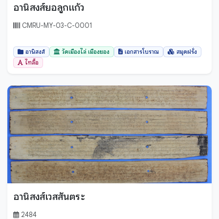
อานิสงส์ยอลูกแก้ว
CMRU-MY-03-C-0001
อานิสงส์
วัดเมืองไล่ เมืองยอง
เอกสารโบราณ
สมุดฝรั่ง
ไทลื้อ
อานิสงส์เวสสันตระ
2484