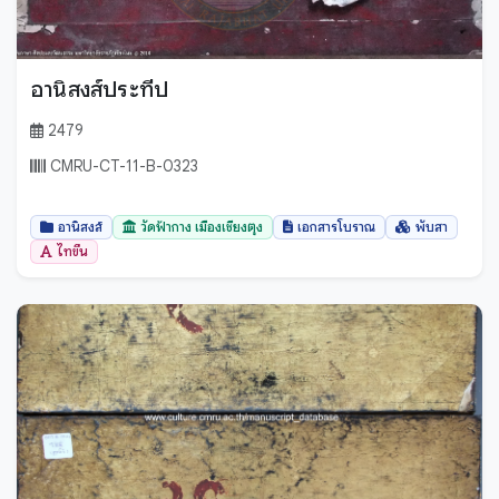
อานิสงส์ประทีป
2479
CMRU-CT-11-B-0323
อานิสงส์
วัดฟ้ากาง เมืองเชียงตุง
เอกสารโบราณ
พับสา
ไทขึน