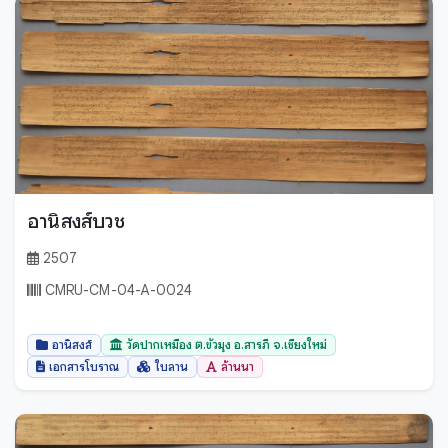
อานิสงส์บวช
2507
CMRU-CM-04-A-0024
อานิสงส์
วัดปากเหมือง ต.ขัวมุง อ.สารภี จ.เชียงใหม่
เอกสารโบราณ
ใบลาน
ล้านนา