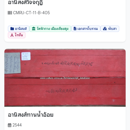
อานิสงส์วิจจกุฎี
CMRU-CT-11-B-405
อานิสงส์
วัดฟ้ากาง เมืองเชียงตุง
เอกสารโบราณ
พับสา
ไทขึน
อานิสงส์ทานน้ำอ้อย
2544