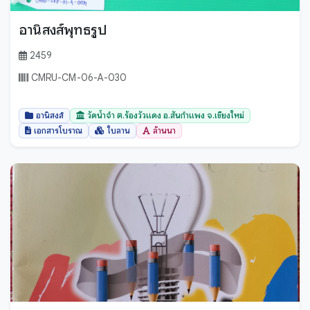
อานิสงส์พุทธรูป
2459
CMRU-CM-06-A-030
อานิสงส์
วัดน้ำจำ ต.ร้องวัวแดง อ.สันกำแพง จ.เชียงใหม่
เอกสารโบราณ
ใบลาน
ล้านนา