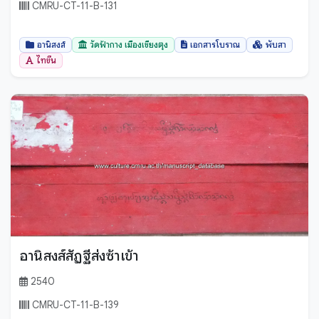
CMRU-CT-11-B-131
อานิสงส์
วัดฟ้ากาง เมืองเชียงตุง
เอกสารโบราณ
พับสา
ไทขึน
อานิสงส์สัฏฐีส่งซ้าเข้า
2540
CMRU-CT-11-B-139