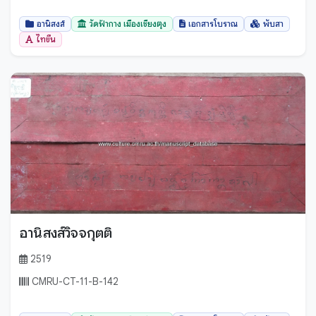
อานิสงส์
วัดฟ้ากาง เมืองเชียงตุง
เอกสารโบราณ
พับสา
ไทขึน
อานิสงส์วิจจกุตติ
2519
CMRU-CT-11-B-142