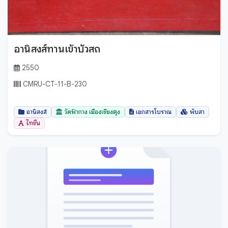
อานิสงส์ทานเข้าบัวสถ
2550
CMRU-CT-11-B-230
อานิสงส์
วัดฟ้ากาง เมืองเชียงตุง
เอกสารโบราณ
พับสา
ไทขึน