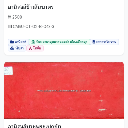
อานิสงส์ข้าวล้นบาตร
2508
CMRU-CT-02-B-043-3
อานิสงส์
วัดพระธาตุหลวงจอมคำ เมืองเชียงตุง
เอกสารโบราณ
พับสา
ไทขึน
อานิสงส์บวชพระเปกข์ทุ