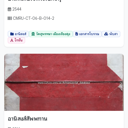
2544
CMRU-CT-06-B-014-2
อานิสงส์
วัดสุพรหมา เมืองเชียงตุง
เอกสารโบราณ
พับสา
ไทขึน
อานิสงส์สัพพทาน