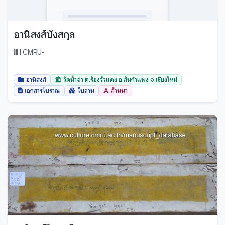
อานิสงส์บังสกุล
CMRU-
อานิสงส์
วัดน้ำจำ ต.ร้องวัวแดง อ.สันกำแพง จ.เชียงใหม่
เอกสารโบราณ
ใบลาน
ล้านนา