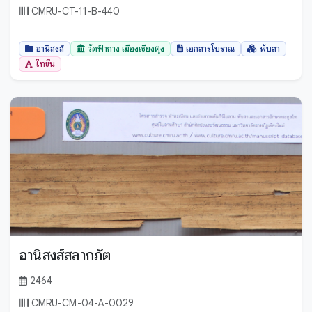
CMRU-CT-11-B-440
อานิสงส์
วัดฟ้ากาง เมืองเชียงตุง
เอกสารโบราณ
พับสา
ไทขึน
อานิสงส์สลากภัต
2464
CMRU-CM-04-A-0029