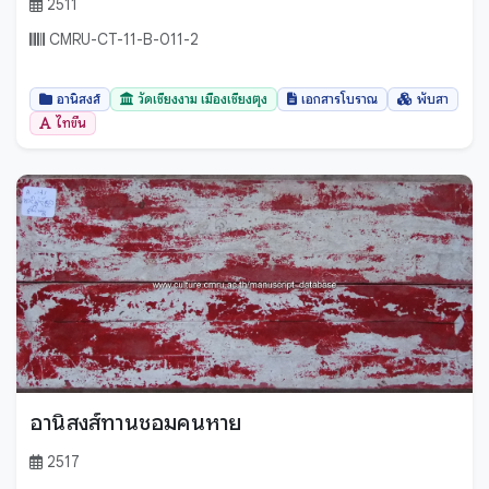
2511
CMRU-CT-11-B-011-2
อานิสงส์
วัดเชียงงาม เมืองเชียงตุง
เอกสารโบราณ
พับสา
ไทขึน
อานิสงส์ทานชอมคนหาย
2517