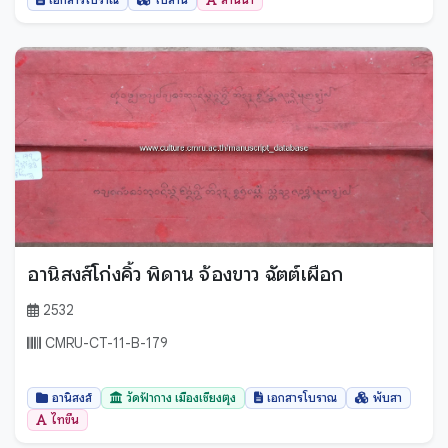
อานิสงส์โก่งคิ้ว พิดาน จ้องขาว ฉัตต์เผือก
2532
CMRU-CT-11-B-179
อานิสงส์
วัดฟ้ากาง เมืองเชียงตุง
เอกสารโบราณ
พับสา
ไทขึน