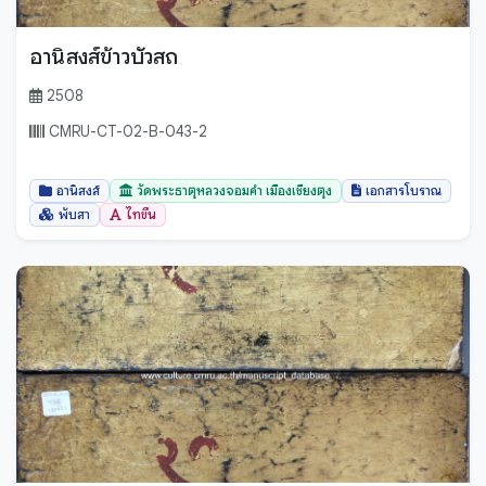
อานิสงส์ข้าวบัวสถ
2508
CMRU-CT-02-B-043-2
อานิสงส์
วัดพระธาตุหลวงจอมคำ เมืองเชียงตุง
เอกสารโบราณ
พับสา
ไทขึน