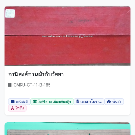
อานิสงส์ทานผัากับวัสสา
CMRU-CT-11-B-185
อานิสงส์
วัดฟ้ากาง เมืองเชียงตุง
เอกสารโบราณ
พับสา
ไทขึน