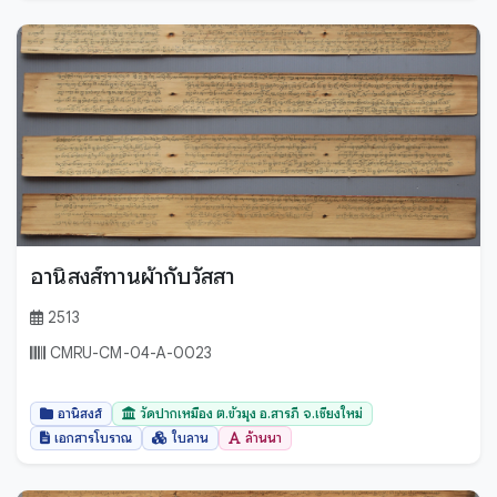
อานิสงส์ทานผ้ากับวัสสา
2513
CMRU-CM-04-A-0023
อานิสงส์
วัดปากเหมือง ต.ขัวมุง อ.สารภี จ.เชียงใหม่
เอกสารโบราณ
ใบลาน
ล้านนา