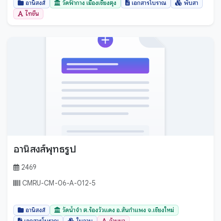
อานิสงส์
วัดฟ้ากาง เมืองเชียงตุง
เอกสารโบราณ
พับสา
ไทขึน
อานิสงส์พุทธรูป
2469
CMRU-CM-06-A-012-5
อานิสงส์
วัดน้ำจำ ต.ร้องวัวแดง อ.สันกำแพง จ.เชียงใหม่
เอกสารโบราณ
ใบลาน
ล้านนา