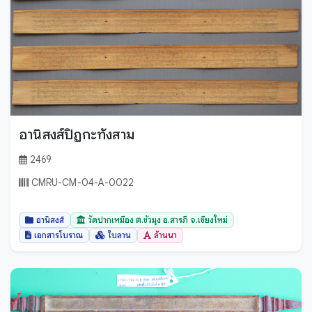
อานิสงส์ปิฏกะทังสาม
2469
CMRU-CM-04-A-0022
อานิสงส์
วัดปากเหมือง ต.ขัวมุง อ.สารภี จ.เชียงใหม่
เอกสารโบราณ
ใบลาน
ล้านนา