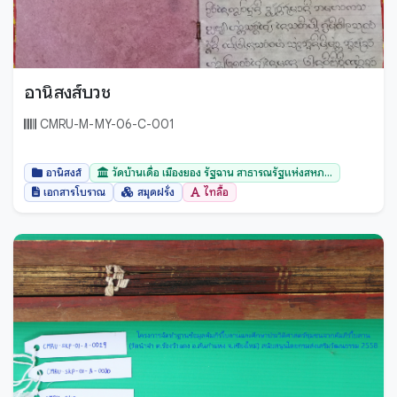
อานิสงส์บวช
CMRU-M-MY-06-C-001
อานิสงส์
วัดบ้านเดื่อ เมืองยอง รัฐฉาน สาธารณรัฐแห่งสหภ...
เอกสารโบราณ
สมุดฝรั่ง
ไทลื้อ