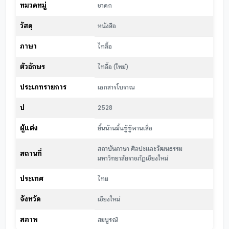
หมวดหมู่
ชาดก
วัสดุ
หนังสือ
ภาษา
ไทลื้อ
ตัวอักษร
ไทลื้อ (ใหม่)
ประเภทรายการ
เอกสารโบราณ
ปี
2528
ผู้แต่ง
ยิ้นน้านมิ้นซู้ซู้พานเสิ่อ
สถาบันภาษา ศิลปะและวัฒนธรรม
สถานที่
มหาวิทยาลัยราชภัฏเชียงใหม่
ประเทศ
ไทย
จังหวัด
เชียงใหม่
สภาพ
สมบูรณ์