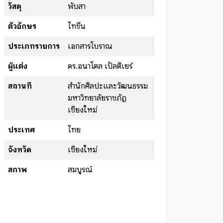
วัสดุ
พับสา
ตัวอักษร
ไทขึน
ประเภทรายการ
เอกสารโบราณ
ผู้แต่ง
ดร.อนาโตล เป็ลติเยร์
สถานที่
สำนักศิลปะและวัฒนธรรม
มหาวิทยาลัยราชภัฏ
เชียงใหม่
ประเทศ
ไทย
จังหวัด
เชียงใหม่
สภาพ
สมบูรณ์