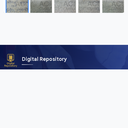
Digital Repository
คลังข้อมูลดิจิทัล (Digital Repository) สำนักศิลปะและวัฒนธรรม
มหาวิทยาลัยราชภัฏเชียงใหม่ เพื่อการอนุรักษ์และเผยแพร่ภาพถ่าย
คัมภีร์ใบลาน พับสา เอกสาร อักษรตระกูลไท และสื่อดิจิทัลอื่น ๆ
จากพื้นที่ลุ่มน้ำโขงและสาละวิน ครอบคลุมภาคเหนือของไทย เมีย
นมา จีน และลาว
เมนูหลัก