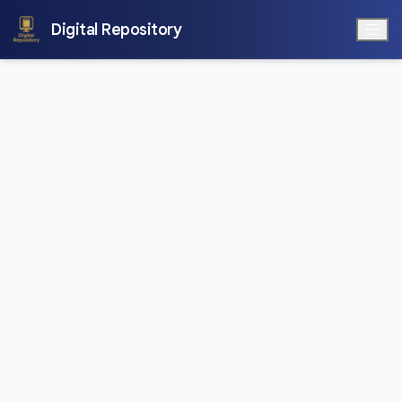
Digital Repository
สุวัณณะเต่าคำ
ขอใช้ข้อมูล
แชร์
2527
ชาดก
เอกสารโบราณ
เชียงใหม่
642
ข้อมูลเมตา
รายละเอียด
หมายเหตุ
รหัสรายการ
CMRU-AP-B-0003-02
หมวดหมู่
ชาดก