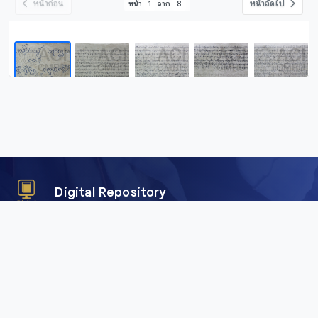
หน้าก่อน
หน้าถัดไป
หน้า
1
จาก
8
Digital Repository
คลังข้อมูลดิจิทัล (Digital Repository) สำนักศิลปะและวัฒนธรรม
มหาวิทยาลัยราชภัฏเชียงใหม่ เพื่อการอนุรักษ์และเผยแพร่ภาพถ่าย
คัมภีร์ใบลาน พับสา เอกสาร อักษรตระกูลไท และสื่อดิจิทัลอื่น ๆ
จากพื้นที่ลุ่มน้ำโขงและสาละวิน ครอบคลุมภาคเหนือของไทย เมีย
นมา จีน และลาว