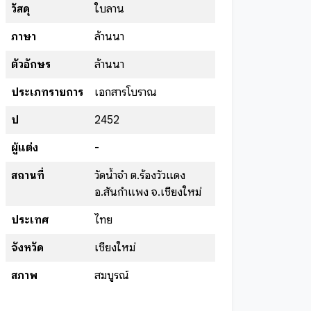
วัสดุ
ใบลาน
ภาษา
ล้านนา
ตัวอักษร
ล้านนา
ประเภทรายการ
เอกสารโบราณ
ปี
2452
ผู้แต่ง
-
สถานที่
วัดน้ำจำ ต.ร้องวัวแดง
อ.สันกำแพง จ.เชียงใหม่
ประเทศ
ไทย
จังหวัด
เชียงใหม่
สภาพ
สมบูรณ์