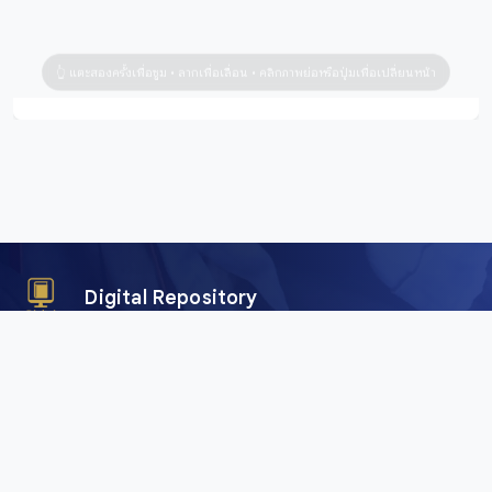
Digital Repository
คลังข้อมูลดิจิทัล (Digital Repository) สำนักศิลปะและวัฒนธรรม
มหาวิทยาลัยราชภัฏเชียงใหม่ เพื่อการอนุรักษ์และเผยแพร่ภาพถ่าย
คัมภีร์ใบลาน พับสา เอกสาร อักษรตระกูลไท และสื่อดิจิทัลอื่น ๆ
จากพื้นที่ลุ่มน้ำโขงและสาละวิน ครอบคลุมภาคเหนือของไทย เมีย
นมา จีน และลาว