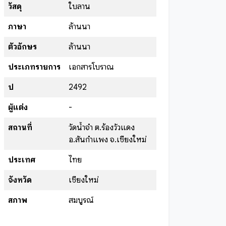
วัสดุ
ใบลาน
ภาษา
ล้านนา
ตัวอักษร
ล้านนา
ประเภทรายการ
เอกสารโบราณ
ปี
2492
ผู้แต่ง
-
สถานที่
วัดน้ำจำ ต.ร้องวัวแดง
อ.สันกำแพง จ.เชียงใหม่
ประเทศ
ไทย
จังหวัด
เชียงใหม่
สภาพ
สมบูรณ์