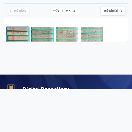
หน้าก่อน
หน้าถัดไป
หน้า
1
จาก
4
Digital Repository
คลังข้อมูลดิจิทัล (Digital Repository) สำนักศิลปะและวัฒนธรรม
มหาวิทยาลัยราชภัฏเชียงใหม่ เพื่อการอนุรักษ์และเผยแพร่ภาพถ่าย
คัมภีร์ใบลาน พับสา เอกสาร อักษรตระกูลไท และสื่อดิจิทัลอื่น ๆ
จากพื้นที่ลุ่มน้ำโขงและสาละวิน ครอบคลุมภาคเหนือของไทย เมีย