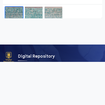
Digital Repository
คลังข้อมูลดิจิทัล (Digital Repository) สำนักศิลปะและวัฒนธรรม
มหาวิทยาลัยราชภัฏเชียงใหม่ เพื่อการอนุรักษ์และเผยแพร่ภาพถ่าย
คัมภีร์ใบลาน พับสา เอกสาร อักษรตระกูลไท และสื่อดิจิทัลอื่น ๆ
จากพื้นที่ลุ่มน้ำโขงและสาละวิน ครอบคลุมภาคเหนือของไทย เมีย
นมา จีน และลาว