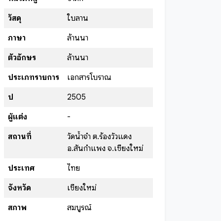
วัสดุ
ใบลาน
ภาษา
ล้านนา
ตัวอักษร
ล้านนา
ประเภทรายการ
เอกสารโบราณ
ปี
2505
ผู้แต่ง
-
สถานที่
วัดน้ำจำ ต.ร้องวัวแดง
อ.สันกำแพง จ.เชียงใหม่
ประเทศ
ไทย
จังหวัด
เชียงใหม่
สภาพ
สมบูรณ์