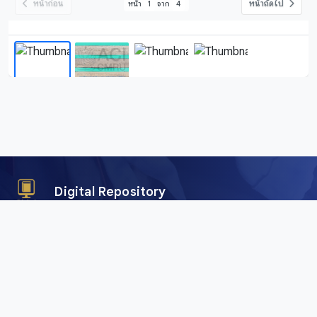
หน้าก่อน
หน้าถัดไป
หน้า
1
จาก
4
Digital Repository
คลังข้อมูลดิจิทัล (Digital Repository) สำนักศิลปะและวัฒนธรรม
มหาวิทยาลัยราชภัฏเชียงใหม่ เพื่อการอนุรักษ์และเผยแพร่ภาพถ่าย
คัมภีร์ใบลาน พับสา เอกสาร อักษรตระกูลไท และสื่อดิจิทัลอื่น ๆ
จากพื้นที่ลุ่มน้ำโขงและสาละวิน ครอบคลุมภาคเหนือของไทย เมีย
นมา จีน และลาว