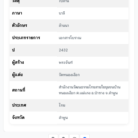
วัสดุ
ใบลาน
ภาษา
บาลี
ตัวอักษร
ล้านนา
ประเภทรายการ
เอกสารโบราณ
ปี
2432
ผู้สร้าง
พระจันท์
ผู้แต่ง
วัดหนองเงือก
สำนักงานวัฒนธรรมไทยสายใยชุมชนบ้าน
สถานที่
หนองเงือก ต.แม่แรง อ.ป่าซาง จ.ลำพูน
ประเทศ
ไทย
จังหวัด
ลำพูน