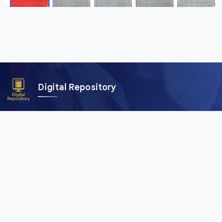
Digital Repository
คลังข้อมูลดิจิทัล (Digital Repository) สำนักศิลปะและวัฒนธรรม
มหาวิทยาลัยราชภัฏเชียงใหม่ เพื่อการอนุรักษ์และเผยแพร่ภาพถ่าย
คัมภีร์ใบลาน พับสา เอกสาร อักษรตระกูลไท และสื่อดิจิทัลอื่น ๆ
จากพื้นที่ลุ่มน้ำโขงและสาละวิน ครอบคลุมภาคเหนือของไทย เมีย
นมา จีน และลาว
เมนูหลัก
หน้าแรก