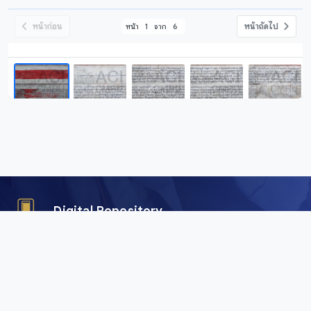
หน้าก่อน
หน้าถัดไป
หน้า
1
จาก
6
Digital Repository
คลังข้อมูลดิจิทัล (Digital Repository) สำนักศิลปะและวัฒนธรรม
มหาวิทยาลัยราชภัฏเชียงใหม่ เพื่อการอนุรักษ์และเผยแพร่ภาพถ่าย
คัมภีร์ใบลาน พับสา เอกสาร อักษรตระกูลไท และสื่อดิจิทัลอื่น ๆ
จากพื้นที่ลุ่มน้ำโขงและสาละวิน ครอบคลุมภาคเหนือของไทย เมีย