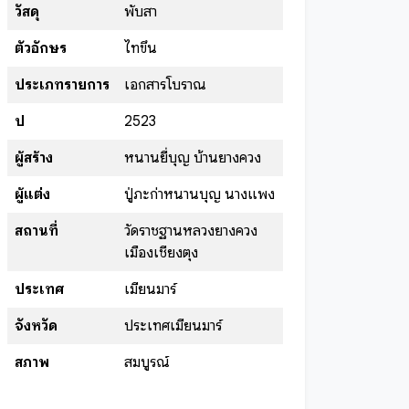
วัสดุ
พับสา
ตัวอักษร
ไทขึน
ประเภทรายการ
เอกสารโบราณ
ปี
2523
ผู้สร้าง
หนานยี่บุญ บ้านยางควง
ผู้แต่ง
ปู่ภะก่าหนานบุญ นางแพง
สถานที่
วัดราชฐานหลวงยางควง
เมืองเชียงตุง
ประเทศ
เมียนมาร์
จังหวัด
ประเทศเมียนมาร์
สภาพ
สมบูรณ์