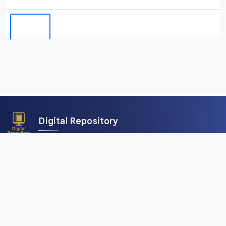
Digital Repository
คลังข้อมูลดิจิทัล (Digital Repository) สำนักศิลปะและวัฒนธรรม
มหาวิทยาลัยราชภัฏเชียงใหม่ เพื่อการอนุรักษ์และเผยแพร่ภาพถ่าย
คัมภีร์ใบลาน พับสา เอกสาร อักษรตระกูลไท และสื่อดิจิทัลอื่น ๆ
จากพื้นที่ลุ่มน้ำโขงและสาละวิน ครอบคลุมภาคเหนือของไทย เมีย
นมา จีน และลาว