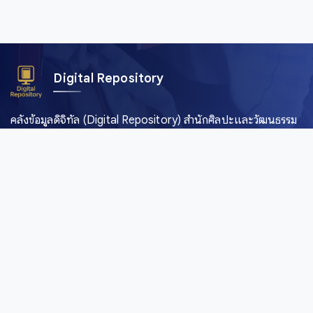
Digital Repository
คลังข้อมูลดิจิทัล (Digital Repository) สำนักศิลปะและวัฒนธรรม
มหาวิทยาลัยราชภัฏเชียงใหม่ เพื่อการอนุรักษ์และเผยแพร่ภาพถ่าย
คัมภีร์ใบลาน พับสา เอกสาร อักษรตระกูลไท และสื่อดิจิทัลอื่น ๆ
จากพื้นที่ลุ่มน้ำโขงและสาละวิน ครอบคลุมภาคเหนือของไทย เมีย
นมา จีน และลาว
เมนูหลัก
หน้าแรก
รายการทั้งหมด
หมวดหมู่