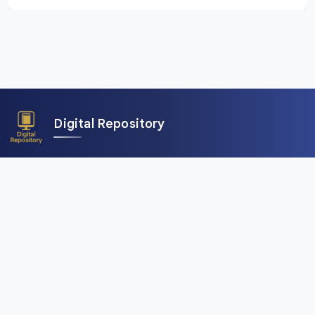
Digital Repository
คลังข้อมูลดิจิทัล (Digital Repository) สำนักศิลปะและวัฒนธรรม
มหาวิทยาลัยราชภัฏเชียงใหม่ เพื่อการอนุรักษ์และเผยแพร่ภาพถ่าย
คัมภีร์ใบลาน พับสา เอกสาร อักษรตระกูลไท และสื่อดิจิทัลอื่น ๆ
จากพื้นที่ลุ่มน้ำโขงและสาละวิน ครอบคลุมภาคเหนือของไทย เมีย
นมา จีน และลาว
เมนูหลัก
หน้าแรก