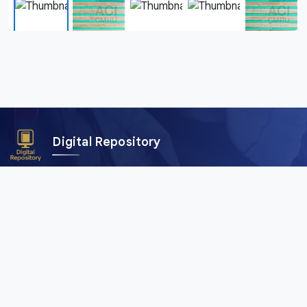
Digital Repository
คลังข้อมูลดิจิทัล (Digital Repository) สำนักศิลปะและวัฒนธรรม
มหาวิทยาลัยราชภัฏเชียงใหม่ เพื่อการอนุรักษ์และเผยแพร่ภาพถ่าย
คัมภีร์ใบลาน พับสา เอกสาร อักษรตระกูลไท และสื่อดิจิทัลอื่น ๆ
จากพื้นที่ลุ่มน้ำโขงและสาละวิน ครอบคลุมภาคเหนือของไทย เมีย
นมา จีน และลาว
เมนูหลัก