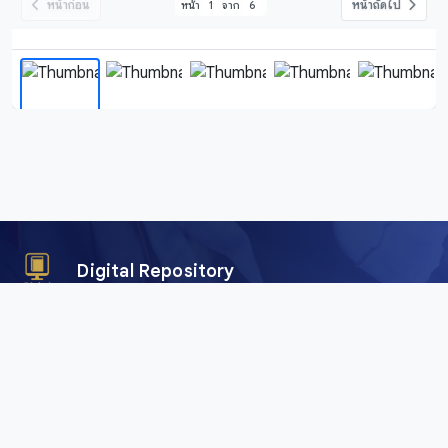
หน้าก่อน
หน้าถัดไป
หน้า
1
จาก
6
Digital Repository
คลังข้อมูลดิจิทัล (Digital Repository) สำนักศิลปะและวัฒนธรรม
มหาวิทยาลัยราชภัฏเชียงใหม่ เพื่อการอนุรักษ์และเผยแพร่ภาพถ่าย
คัมภีร์ใบลาน พับสา เอกสาร อักษรตระกูลไท และสื่อดิจิทัลอื่น ๆ
จากพื้นที่ลุ่มน้ำโขงและสาละวิน ครอบคลุมภาคเหนือของไทย เมีย
นมา จีน และลาว