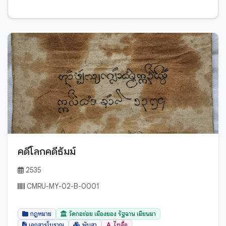
ตำนาน-พุทธตำนาน
เสียง
ตำนานปูชนียสถาน - ปูชนียวัตถุ
เอกสารโบราณ
ธรรมทั่วไป
นิทานพื้นบ้าน
บทสวด, คำไหวต่างๆ
พับสา
ปกิณกะ
สมุดฝรั่ง
ประวัติศาสตร์
สำเนาเอกสาร
พระไตรปิฎก - พระวินัยปิฎก
หนังสือ
พระไตรปิฎก - พระสุดตันตปีฎก
ใบลาน
พระไตรปิฎก - พระอภิธรรมปีฎก
คดีโลกคดีธัมม์
พระไตรปิฎกแบบย่อ
2535
บาลี
พิธีกรรมท้องถิ่น
มอญ
CMRU-MY-02-B-0001
พิธีกรรมสงฆ์
ล้านนา
ภาษาศาสตร์
กฎหมาย
วัดกอข่อย เมืองยอง รัฐฉาน เมียนมา
สันสกฤต
เอกสารโบราณ
พับสา
ไทลื้อ