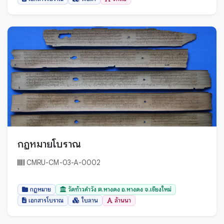
อรรภกถา ฎีกา และปกรณ์วิเสสต่างๆ
ไทย
อานิสงส์
ไทลื้อ
เวชศาสตร์
ไทเขิน
ขอม
เอกสารโบราณ
ธรรมลาว
โหราศาสตร์
พม่า
ไสยศาสตร์
มอญ
ล้านนา
ลาว
ไทขึน
กฏหมายโบราณ
จีน
ไทย
ลาว
CMRU-CM-03-A-0002
ไทลื้อ
เมียนมาร์
ไทลื้อ (ใหม่)
กฎหมาย
วัดท้าวคำวัง ต.หางดง อ.หางดง จ.เชียงใหม่
ไทย
เอกสารโบราณ
ใบลาน
ล้านนา
ไทเหนือ
ไทใหญ่