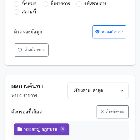
ทั้งหมด
ชื่อรายการ
รหัสรายการ
สถานที่
ตัวกรองข้อมูล
แสดงตัวกรอง
ล้างตัวกรอง
กฎหมาย
กวีนิพนธ์
การพยากรณ์เหตุการณ์อนาคต
ผลการค้นหา
จริยศาสตร์
พบ 4 รายการ
จักรวาลวิทยา
ชาดก
ตัวกรองที่เลือก
ล้างทั้งหมด
ตำนาน-บุคคลสำคัญ
วิดีโอ
หมวดหมู่:
กฎหมาย
ตำนาน-พระสาวก
หนังสือหายาก