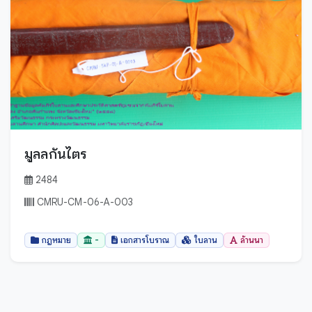
ตราด
ตาก
นครนายก
นครปฐม
นครพนม
นครราชสีมา
นครศรีธรรมราช
มูลลกันไตร
นครสวรรค์
นนทบุรี
2484
นราธิวาส
CMRU-CM-06-A-003
น่าน
กฎหมาย
-
เอกสารโบราณ
ใบลาน
ล้านนา
บึงกาฬ
บุรีรัมย์
ปทุมธานี