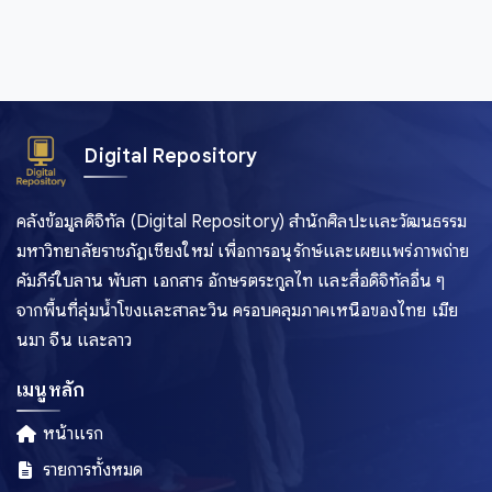
ประจวบคีรีขันธ์
ประเทศเมียนมาร์
ปราจีนบุรี
ปัตตานี
พระนครศรีอยุธยา
Digital Repository
พะเยา
พังงา
คลังข้อมูลดิจิทัล (Digital Repository) สำนักศิลปะและวัฒนธรรม
พัทลุง
มหาวิทยาลัยราชภัฏเชียงใหม่ เพื่อการอนุรักษ์และเผยแพร่ภาพถ่าย
พิจิตร
คัมภีร์ใบลาน พับสา เอกสาร อักษรตระกูลไท และสื่อดิจิทัลอื่น ๆ
จากพื้นที่ลุ่มน้ำโขงและสาละวิน ครอบคลุมภาคเหนือของไทย เมีย
พิษณุโลก
นมา จีน และลาว
ภูเก็ต
มหาสารคาม
เมนูหลัก
มุกดาหาร
หน้าแรก
ยะลา
รายการทั้งหมด