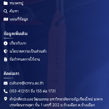
ยโสธร
หมวดหมู่
ร้อยเอ็ด
ค้นหา
ระนอง
แผนที่ข้อมูล
ระยอง
ราชบุรี
ข้อมูลเพิ่มเติม
ลพบุรี
เกี่ยวกับเรา
ลำปาง
นโยบายความเป็นส่วนตัว
ลำพูน
ข้อกำหนดการใช้งาน
ศรีสะเกษ
สกลนคร
ติดต่อเรา
สงขลา
culture@cmru.ac.th
สตูล
053-412151 ถึง 155 ต่อ 1731
สมุทรปราการ
สำนักศิลปะและวัฒนธรรม มหาวิทยาลัยราชภัฏเชียงใหม่ อาคาร
สมุทรสงคราม
เทพรัตนราชสุดา ชั้น 1 เลขที่ 202 ถ.ช้างเผือก ต.ช้างเผือก