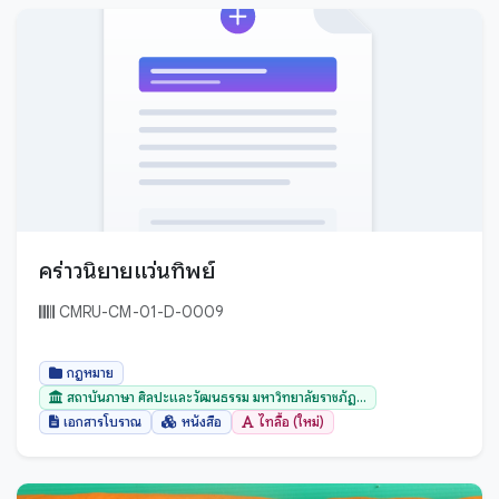
กระบี่
กรุงเทพมหานคร
กาญจนบุรี
กาฬสินธุ์
กำแพงเพชร
ขอนแก่น
จันทบุรี
คร่าวนิยายแว่นทิพย์
ฉะเชิงเทรา
CMRU-CM-01-D-0009
ชลบุรี
ชัยนาท
กฎหมาย
ชัยภูมิ
สถาบันภาษา ศิลปะและวัฒนธรรม มหาวิทยาลัยราชภัฏ...
เอกสารโบราณ
หนังสือ
ไทลื้อ (ใหม่)
ชุมพร
ตรัง